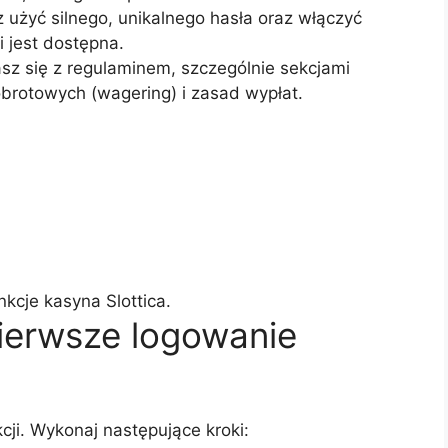
użyć silnego, unikalnego hasła oraz włączyć
i jest dostępna.
z się z regulaminem, szczególnie sekcjami
rotowych (wagering) i zasad wypłat.
nkcje kasyna Slottica.
 pierwsze logowanie
cji. Wykonaj następujące kroki: