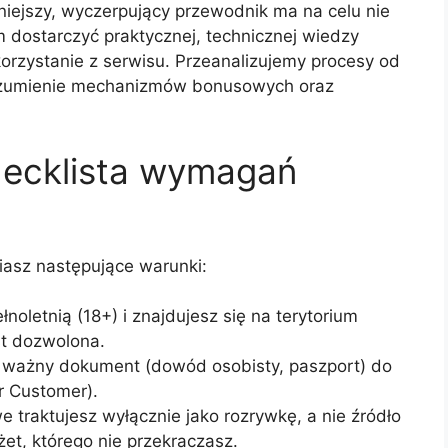
ejszy, wyczerpujący przewodnik ma na celu nie
m dostarczyć praktycznej, technicznej wiedzy
orzystanie z serwisu. Przeanalizujemy procesy od
zrozumienie mechanizmów bonusowych oraz
hecklista wymagań
niasz następujące warunki:
noletnią (18+) i znajdujesz się na terytorium
st dozwolona.
ważny dokument (dowód osobisty, paszport) do
r Customer).
 traktujesz wyłącznie jako rozrywkę, a nie źródło
et, którego nie przekraczasz.