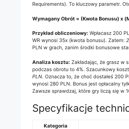
Requirements). To kluczowy parametr. O
Wymagany Obrót = (Kwota Bonusu) x (
Przykład obliczeniowy:
Wpłacasz 200 PL
WR wynosi 35x (kwota bonusu). Zatem:
2
PLN w grach, zanim środki bonusowe sta
Analiza kosztu:
Zakładając, że grasz w s
podczas obrotu to 4%. Szacunkowy koszt
PLN
. Oznacza to, że choć dostałeś 200 P
wynosi 280 PLN. Bonus jest opłacalny tyl
Zawsze sprawdzaj, które gry liczą się w 
Specyfikacje technic
Kategoria