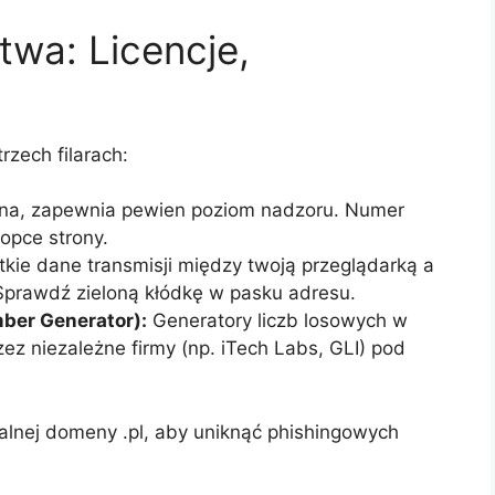
twa: Licencje,
rzech filarach:
a, zapewnia pewien poziom nadzoru. Numer
topce strony.
kie dane transmisji między twoją przeglądarką a
Sprawdź zieloną kłódkę w pasku adresu.
ber Generator):
Generatory liczb losowych w
ez niezależne firmy (np. iTech Labs, GLI) pod
alnej domeny .pl, aby uniknąć phishingowych