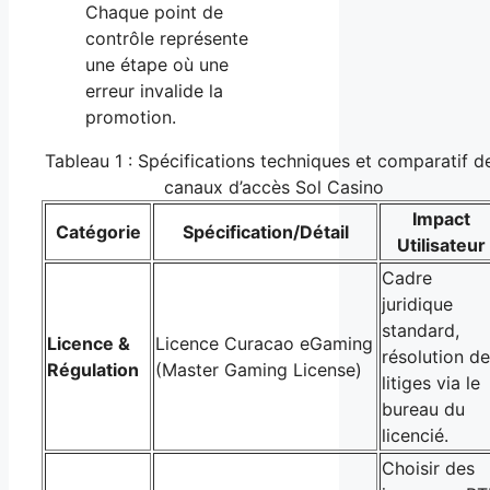
Chaque point de
contrôle représente
une étape où une
erreur invalide la
promotion.
Tableau 1 : Spécifications techniques et comparatif d
canaux d’accès Sol Casino
Impact
Catégorie
Spécification/Détail
Utilisateur
Cadre
juridique
standard,
Licence &
Licence Curacao eGaming
résolution d
Régulation
(Master Gaming License)
litiges via le
bureau du
licencié.
Choisir des