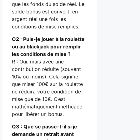
que les fonds du solde réel. Le
solde bonus est converti en
argent réel une fois les
conditions de mise remplies.
Q2 : Puis-je jouer à la roulette
ou au blackjack pour remplir
les conditions de mise ?
R : Oui, mais avec une
contribution réduite (souvent
10% ou moins). Cela signifie
que miser 100€ sur la roulette
ne réduira votre condition de
mise que de 10€. C’est
mathématiquement inefficace
pour libérer un bonus.
Q3 : Que se passe-t-il si je
demande un retrait avant