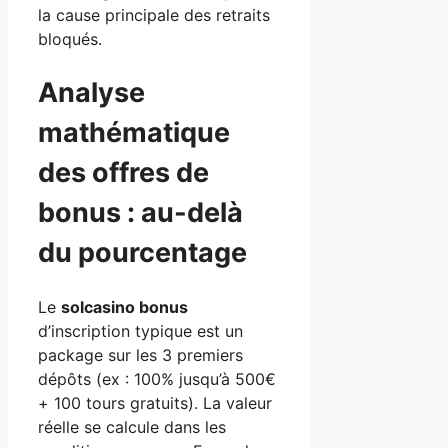
la cause principale des retraits
bloqués.
Analyse
mathématique
des offres de
bonus : au-delà
du pourcentage
Le
solcasino bonus
d’inscription typique est un
package sur les 3 premiers
dépôts (ex : 100% jusqu’à 500€
+ 100 tours gratuits). La valeur
réelle se calcule dans les