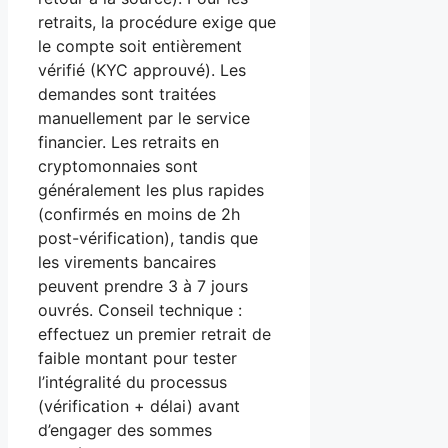
retraits, la procédure exige que
le compte soit entièrement
vérifié (KYC approuvé). Les
demandes sont traitées
manuellement par le service
financier. Les retraits en
cryptomonnaies sont
généralement les plus rapides
(confirmés en moins de 2h
post-vérification), tandis que
les virements bancaires
peuvent prendre 3 à 7 jours
ouvrés. Conseil technique :
effectuez un premier retrait de
faible montant pour tester
l’intégralité du processus
(vérification + délai) avant
d’engager des sommes