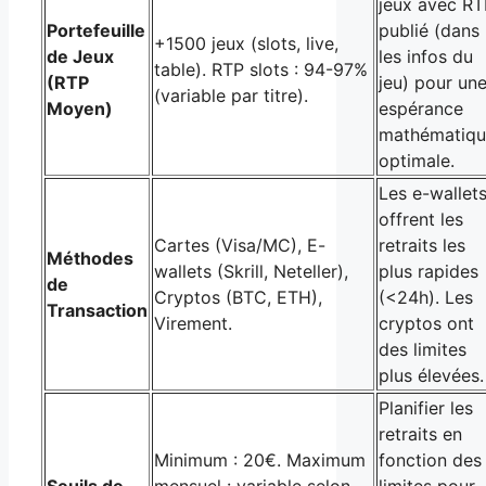
jeux avec RT
Portefeuille
publié (dans
+1500 jeux (slots, live,
de Jeux
les infos du
table). RTP slots : 94-97%
(RTP
jeu) pour un
(variable par titre).
Moyen)
espérance
mathématiqu
optimale.
Les e-wallet
offrent les
Cartes (Visa/MC), E-
retraits les
Méthodes
wallets (Skrill, Neteller),
plus rapides
de
Cryptos (BTC, ETH),
(<24h). Les
Transaction
Virement.
cryptos ont
des limites
plus élevées.
Planifier les
retraits en
Minimum : 20€. Maximum
fonction des