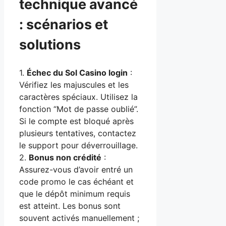
technique avancé
: scénarios et
solutions
1.
Échec du Sol Casino login
:
Vérifiez les majuscules et les
caractères spéciaux. Utilisez la
fonction “Mot de passe oublié”.
Si le compte est bloqué après
plusieurs tentatives, contactez
le support pour déverrouillage.
2.
Bonus non crédité
:
Assurez-vous d’avoir entré un
code promo le cas échéant et
que le dépôt minimum requis
est atteint. Les bonus sont
souvent activés manuellement ;