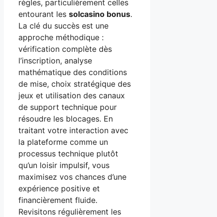
règles, particulièrement celles
entourant les
solcasino bonus
.
La clé du succès est une
approche méthodique :
vérification complète dès
l’inscription, analyse
mathématique des conditions
de mise, choix stratégique des
jeux et utilisation des canaux
de support technique pour
résoudre les blocages. En
traitant votre interaction avec
la plateforme comme un
processus technique plutôt
qu’un loisir impulsif, vous
maximisez vos chances d’une
expérience positive et
financièrement fluide.
Revisitons régulièrement les