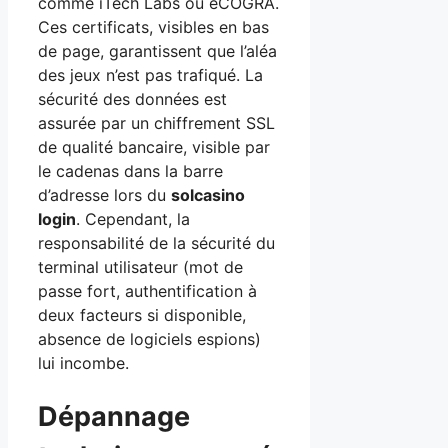
comme iTech Labs ou eCOGRA.
Ces certificats, visibles en bas
de page, garantissent que l’aléa
des jeux n’est pas trafiqué. La
sécurité des données est
assurée par un chiffrement SSL
de qualité bancaire, visible par
le cadenas dans la barre
d’adresse lors du
solcasino
login
. Cependant, la
responsabilité de la sécurité du
terminal utilisateur (mot de
passe fort, authentification à
deux facteurs si disponible,
absence de logiciels espions)
lui incombe.
Dépannage