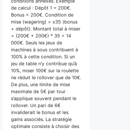
conditions annexes. Exemple
de calcul : Dépôt 1 = 200€.
Bonus = 200€. Condition de
mise (wagering) = x35 (bonus
+ dépôt). Montant total à miser
= (200€ + 200€) * 35 = 14
000€. Seuls les jeux de
machines à sous contribuent à
100% à cette condition. Si un
jeu de table n’y contribue qu’à
10%, miser 100€ sur la roulette
ne réduit le rollover que de 10€.
De plus, une limite de mise
maximale de 5€ par tour
s’applique souvent pendant le
rollover. Un pari de 6€
invaliderait le bonus et les
gains associés. La stratégie
optimale consiste à choisir des