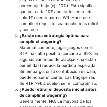
porcentaje bajo (ej., 10%). Esto significa
que por cada 10€ apostados en ruleta,
solo 1€ cuenta para el WR. Hace que
cumplir el requisito sea mucho más difícil
y costoso.
¿Existe una estrategia óptima para
cumplir el wagering?
Matemáticamente, jugar juegos con el
RTP más alto posible (cercano al 99% en
algunas variantes de blackjack, si están
permitidas) reduce la pérdida esperada.
Sin embargo, si su contribución es baja,
puede no ser eficiente. Las tragaperras
de RTP >96% suelen ser el compromiso.
¿Puedo retirar el depósito inicial antes
de cumplir el wagering?
Generalmente, NO. La mayoría de los