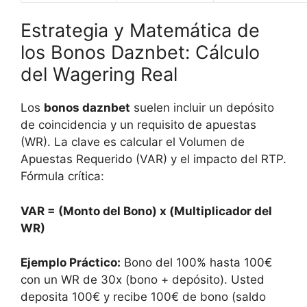
Estrategia y Matemática de
los Bonos Daznbet: Cálculo
del Wagering Real
Los
bonos daznbet
suelen incluir un depósito
de coincidencia y un requisito de apuestas
(WR). La clave es calcular el Volumen de
Apuestas Requerido (VAR) y el impacto del RTP.
Fórmula crítica:
VAR = (Monto del Bono) x (Multiplicador del
WR)
Ejemplo Práctico:
Bono del 100% hasta 100€
con un WR de 30x (bono + depósito). Usted
deposita 100€ y recibe 100€ de bono (saldo