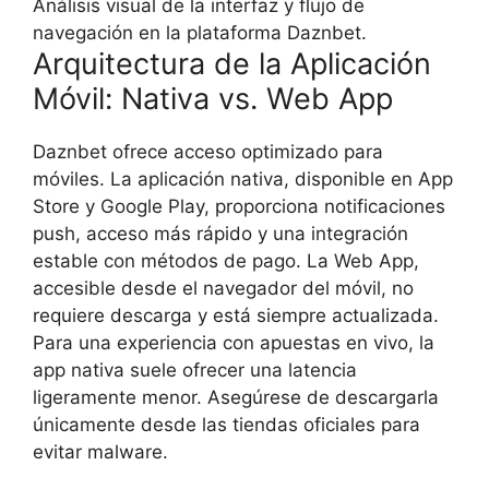
Análisis visual de la interfaz y flujo de
navegación en la plataforma Daznbet.
Arquitectura de la Aplicación
Móvil: Nativa vs. Web App
Daznbet ofrece acceso optimizado para
móviles. La aplicación nativa, disponible en App
Store y Google Play, proporciona notificaciones
push, acceso más rápido y una integración
estable con métodos de pago. La Web App,
accesible desde el navegador del móvil, no
requiere descarga y está siempre actualizada.
Para una experiencia con apuestas en vivo, la
app nativa suele ofrecer una latencia
ligeramente menor. Asegúrese de descargarla
únicamente desde las tiendas oficiales para
evitar malware.