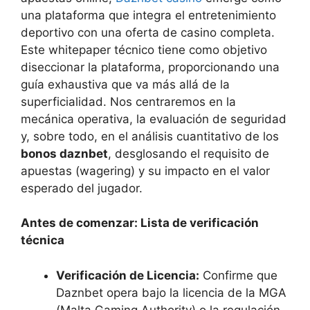
una plataforma que integra el entretenimiento
deportivo con una oferta de casino completa.
Este whitepaper técnico tiene como objetivo
diseccionar la plataforma, proporcionando una
guía exhaustiva que va más allá de la
superficialidad. Nos centraremos en la
mecánica operativa, la evaluación de seguridad
y, sobre todo, en el análisis cuantitativo de los
bonos daznbet
, desglosando el requisito de
apuestas (wagering) y su impacto en el valor
esperado del jugador.
Antes de comenzar: Lista de verificación
técnica
Verificación de Licencia:
Confirme que
Daznbet opera bajo la licencia de la MGA
(Malta Gaming Authority) o la regulación