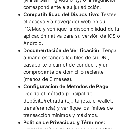
correspondiente a su jurisdicción.
Compatibilidad del Dispositivo:
Testee
el acceso vía navegador web en su
PC/Mac y verifique la disponibilidad de la
aplicación nativa para su versión de iOS o
Android.
Documentación de Verificación:
Tenga
a mano escaneos legibles de su DNI,
pasaporte o carnet de conducir, y un
comprobante de domicilio reciente
(menos de 3 meses).
Configuración de Métodos de Pago:
Decida el método principal de
depósito/retirada (ej., tarjeta, e-wallet,
transferencia) y verifique los límites de
transacción mínimos y máximos.
Política de Privacidad y Términos: