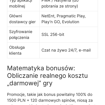
Typ aplikacji
PWA / Natywna (do
mobilnej
pobrania ze strony)
Główni
NetEnt, Pragmatic Play,
dostawcy gier
Play’n GO, Evolution
Szyfrowanie
SSL 256-bit
połączenia
Obsługa
Czat na żywo 24/7, e-mail
klienta
Matematyka bonusów:
Obliczanie realnego kosztu
„darmowej” gry
Promocje, takie jak bonus powitalny 100% do
1500 PLN + 120 darmowych spinów, niosą za