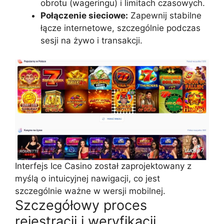
obrotu (wageringu) i limitach czasowych.
Połączenie sieciowe:
Zapewnij stabilne
łącze internetowe, szczególnie podczas
sesji na żywo i transakcji.
Interfejs Ice Casino został zaprojektowany z
myślą o intuicyjnej nawigacji, co jest
szczególnie ważne w wersji mobilnej.
Szczegółowy proces
rejestracji i weryfikacji