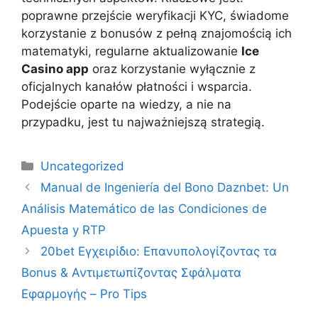
poprawne przejście weryfikacji KYC, świadome
korzystanie z bonusów z pełną znajomością ich
matematyki, regularne aktualizowanie
Ice
Casino app
oraz korzystanie wyłącznie z
oficjalnych kanałów płatności i wsparcia.
Podejście oparte na wiedzy, a nie na
przypadku, jest tu najważniejszą strategią.
Uncategorized
Manual de Ingeniería del Bono Daznbet: Un
Análisis Matemático de las Condiciones de
Apuesta y RTP
20bet Εγχειρίδιο: Επανυπολογίζοντας τα
Bonus & Αντιμετωπίζοντας Σφάλματα
Εφαρμογής – Pro Tips