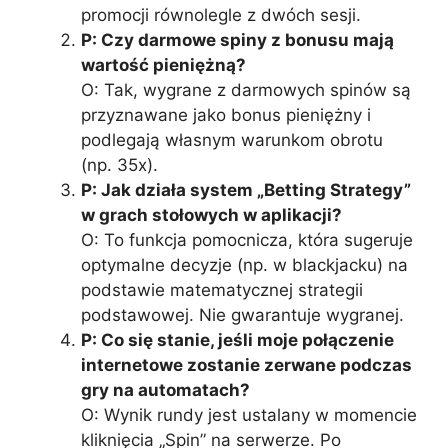
promocji równolegle z dwóch sesji.
P: Czy darmowe spiny z bonusu mają
wartość pieniężną?
O: Tak, wygrane z darmowych spinów są
przyznawane jako bonus pieniężny i
podlegają własnym warunkom obrotu
(np. 35x).
P: Jak działa system „Betting Strategy”
w grach stołowych w aplikacji?
O: To funkcja pomocnicza, która sugeruje
optymalne decyzje (np. w blackjacku) na
podstawie matematycznej strategii
podstawowej. Nie gwarantuje wygranej.
P: Co się stanie, jeśli moje połączenie
internetowe zostanie zerwane podczas
gry na automatach?
O: Wynik rundy jest ustalany w momencie
kliknięcia „Spin” na serwerze. Po