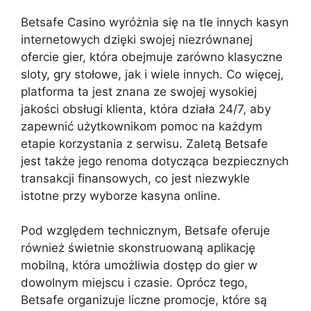
Betsafe Casino wyróżnia się na tle innych kasyn
internetowych dzięki swojej niezrównanej
ofercie gier, która obejmuje zarówno klasyczne
sloty, gry stołowe, jak i wiele innych. Co więcej,
platforma ta jest znana ze swojej wysokiej
jakości obsługi klienta, która działa 24/7, aby
zapewnić użytkownikom pomoc na każdym
etapie korzystania z serwisu. Zaletą Betsafe
jest także jego renoma dotycząca bezpiecznych
transakcji finansowych, co jest niezwykle
istotne przy wyborze kasyna online.
Pod względem technicznym, Betsafe oferuje
również świetnie skonstruowaną aplikację
mobilną, która umożliwia dostęp do gier w
dowolnym miejscu i czasie. Oprócz tego,
Betsafe organizuje liczne promocje, które są