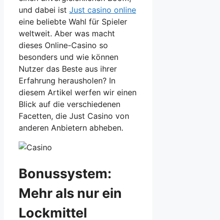
und dabei ist
Just casino online
eine beliebte Wahl für Spieler
weltweit. Aber was macht
dieses Online-Casino so
besonders und wie können
Nutzer das Beste aus ihrer
Erfahrung herausholen? In
diesem Artikel werfen wir einen
Blick auf die verschiedenen
Facetten, die Just Casino von
anderen Anbietern abheben.
Bonussystem:
Mehr als nur ein
Lockmittel