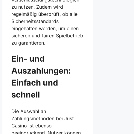
zu nutzen. Zudem wird
regelmäßig überprüft, ob alle
Sicherheitsstandards
eingehalten werden, um einen
sicheren und fairen Spielbetrieb
zu garantieren.
Ein- und
Auszahlungen:
Einfach und
schnell
Die Auswahl an
Zahlungsmethoden bei Just
Casino ist ebenso
beeindruckend. Nutzer können