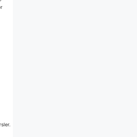
er
sler.