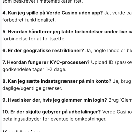
som beskrevet i matematikafsnittet.
4. Kan jeg spille på Verde Casino uden app?
Ja, verde ca
forbedret funktionalitet.
5. Hvordan håndterer jeg tabte forbindelser under live 
forbindelse for at fortsætte.
6. Er der geografiske restriktioner?
Ja, nogle lande er blo
7. Hvordan fungerer KYC-processen?
Upload ID (pas/kør
godkendelse tager 1-2 dage.
8. Kan jeg sætte indsatsgrænser på min konto?
Ja, brug 
daglige/ugentlige grænser.
9. Hvad sker der, hvis jeg glemmer min login?
Brug ‘Glemt
10. Er der skjulte gebyrer på udbetalinger?
Verde Casino 
betalingsudbyder for eventuelle omkostninger.