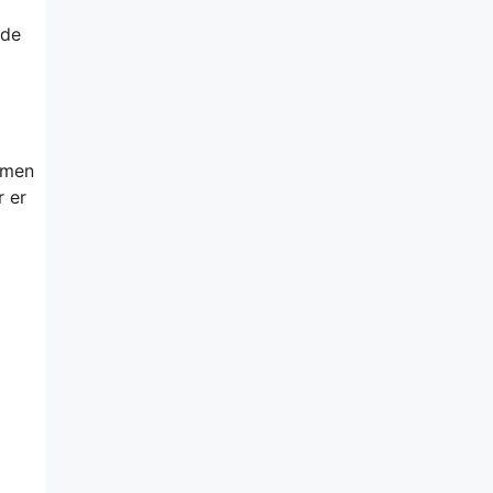
rde
ormen
r er