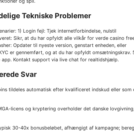
ktioner og spil.
delige Tekniske Problemer
rier: 1) Login fejl: Tjek internetforbindelse, nulstil
et: Sikr, at du har opfyldt alle vilkår for verde casino fre
er: Opdater til nyeste version, genstart enheden, eller
 at KYC er gennemført, og at du har opfyldt omsætningskrav. 
 app. Kontakt support via live chat for realtidshjælp.
lerede Svar
ins tildeles automatisk efter kvalificeret indskud eller som 
GA-licens og kryptering overholder det danske lovgivning
pisk 30-40x bonusbeløbet, afhængigt af kampagne; bere