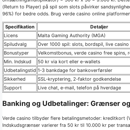
(Return to Player) på spil som slots påvirker sandsynlighe
96%) for bedre odds. Brug verde casino online platformen
Specifikation
Detaljer
Licens
Malta Gaming Authority (MGA)
Spiludvalg
Over 1000 spil: slots, bordspil, live casino
Bonustyper
Velkomstbonus, verde casino free spins, 
Min. Indskud
50 kr via kort eller e-wallets
Udbetalingstid
1-3 bankdage for bankoverførsler
Sikkerhed
SSL-kryptering, 2-faktor godkendelse
Support
Live chat, e-mail, telefon på hverdage
Banking og Udbetalinger: Grænser o
Verde casino tilbyder flere betalingsmetoder: kreditkort (V
Indskudsgrænser varierer fra 50 kr til 10.000 kr per tran