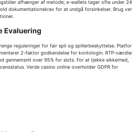
gstider afhænger af metode; e-wallets tager ofte under 24
hold dokumentationskrav for at undgå forsinkelser. Brug ve
tioner.
e Evaluering
nge reguleringer for fair spil og spillerbeskyttelse. Platf
ementerer 2-faktor godkendelse for kontologin. RTP-værdie
 gennemsnit over 95% for slots. For at tjekke sikkerhed,
censstatus. Verde casino online overholder GDPR for