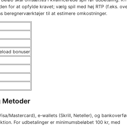
den for at opfylde kravet; vælg spil med høj RTP (f.eks. ov
s beregnerværktøjer til at estimere omkostninger.
reload bonuser
g Metoder
isa/Mastercard), e-wallets (Skrill, Neteller), og bankoverfør
saktion. For udbetalinger er minimumsbeløbet 100 kr, med