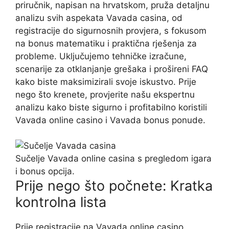
priručnik, napisan na hrvatskom, pruža detaljnu
analizu svih aspekata Vavada casina, od
registracije do sigurnosnih provjera, s fokusom
na bonus matematiku i praktična rješenja za
probleme. Uključujemo tehničke izračune,
scenarije za otklanjanje grešaka i prošireni FAQ
kako biste maksimizirali svoje iskustvo. Prije
nego što krenete, provjerite našu ekspertnu
analizu kako biste sigurno i profitabilno koristili
Vavada online casino i Vavada bonus ponude.
Sučelje Vavada online casina s pregledom igara
i bonus opcija.
Prije nego što počnete: Kratka
kontrolna lista
Prije registracije na Vavada online casino,