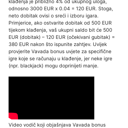
klađenja je približno 4% od ukupnog uloga,
odnosno 3000 EUR x 0.04 = 120 EUR. Stoga,
neto dobitak ovisi o sreći i izboru igara.
Primjerice, ako ostvarite dobitak od 500 EUR
tijekom klađenja, vaš ukupni saldo bit će 500
EUR (dobitak) – 120 EUR (očekivani gubitak) =
380 EUR nakon što ispunite zahtjev. Uvijek
provjerite Vavada bonus uvjete za specifične
igre koje se računaju u klađenje, jer neke igre
(npr. blackjack) mogu doprinijeti manje.
Video vodič koji objašnjava Vavada bonus