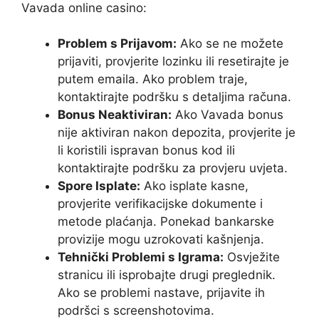
Vavada online casino:
Problem s Prijavom:
Ako se ne možete
prijaviti, provjerite lozinku ili resetirajte je
putem emaila. Ako problem traje,
kontaktirajte podršku s detaljima računa.
Bonus Neaktiviran:
Ako Vavada bonus
nije aktiviran nakon depozita, provjerite je
li koristili ispravan bonus kod ili
kontaktirajte podršku za provjeru uvjeta.
Spore Isplate:
Ako isplate kasne,
provjerite verifikacijske dokumente i
metode plaćanja. Ponekad bankarske
provizije mogu uzrokovati kašnjenja.
Tehnički Problemi s Igrama:
Osvježite
stranicu ili isprobajte drugi preglednik.
Ako se problemi nastave, prijavite ih
podršci s screenshotovima.