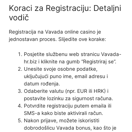
Koraci za Registraciju: Detaljni
vodič
Registracija na Vavada online casino je
jednostavan proces. Slijedite ove korake:
Posjetite službenu web stranicu Vavada-
hr.biz i kliknite na gumb “Registriraj se”.
Unesite svoje osobne podatke,
uključujući puno ime, email adresu i
datum rođenja.
Odaberite valutu (npr. EUR ili HRK) i
postavite lozinku za sigurnost računa.
Potvrdite registraciju putem emaila ili
SMS-a kako biste aktivirali račun.
Nakon prijave, možete iskoristiti
dobrodošlicu Vavada bonus, kao što je