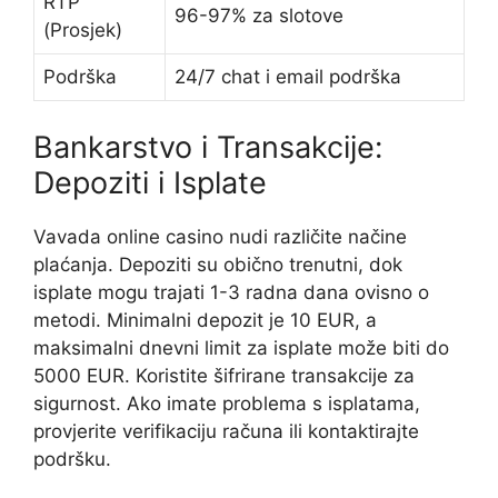
RTP
96-97% za slotove
(Prosjek)
Podrška
24/7 chat i email podrška
Bankarstvo i Transakcije:
Depoziti i Isplate
Vavada online casino nudi različite načine
plaćanja. Depoziti su obično trenutni, dok
isplate mogu trajati 1-3 radna dana ovisno o
metodi. Minimalni depozit je 10 EUR, a
maksimalni dnevni limit za isplate može biti do
5000 EUR. Koristite šifrirane transakcije za
sigurnost. Ako imate problema s isplatama,
provjerite verifikaciju računa ili kontaktirajte
podršku.