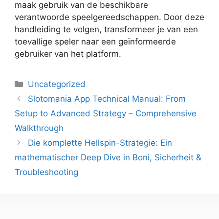
maak gebruik van de beschikbare
verantwoorde speelgereedschappen. Door deze
handleiding te volgen, transformeer je van een
toevallige speler naar een geïnformeerde
gebruiker van het platform.
Uncategorized
Slotomania App Technical Manual: From
Setup to Advanced Strategy – Comprehensive
Walkthrough
Die komplette Hellspin-Strategie: Ein
mathematischer Deep Dive in Boni, Sicherheit &
Troubleshooting