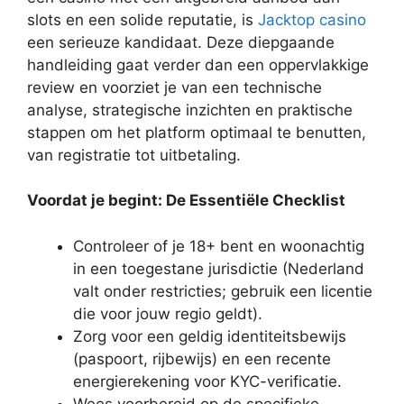
slots en een solide reputatie, is
Jacktop casino
een serieuze kandidaat. Deze diepgaande
handleiding gaat verder dan een oppervlakkige
review en voorziet je van een technische
analyse, strategische inzichten en praktische
stappen om het platform optimaal te benutten,
van registratie tot uitbetaling.
Voordat je begint: De Essentiële Checklist
Controleer of je 18+ bent en woonachtig
in een toegestane jurisdictie (Nederland
valt onder restricties; gebruik een licentie
die voor jouw regio geldt).
Zorg voor een geldig identiteitsbewijs
(paspoort, rijbewijs) en een recente
energierekening voor KYC-verificatie.
Wees voorbereid op de specifieke