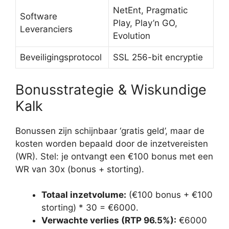
NetEnt, Pragmatic
Software
Play, Play’n GO,
Leveranciers
Evolution
Beveiligingsprotocol
SSL 256-bit encryptie
Bonusstrategie & Wiskundige
Kalk
Bonussen zijn schijnbaar ‘gratis geld’, maar de
kosten worden bepaald door de inzetvereisten
(WR). Stel: je ontvangt een €100 bonus met een
WR van 30x (bonus + storting).
Totaal inzetvolume:
(€100 bonus + €100
storting) * 30 = €6000.
Verwachte verlies (RTP 96.5%):
€6000