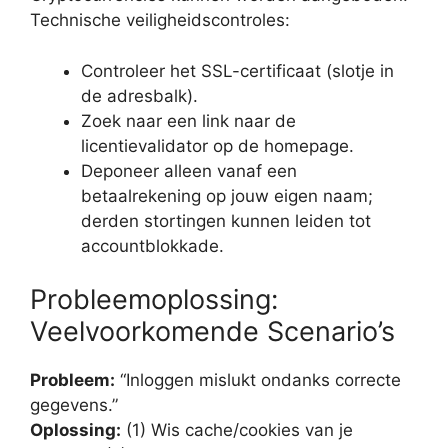
Technische veiligheidscontroles:
Controleer het SSL-certificaat (slotje in
de adresbalk).
Zoek naar een link naar de
licentievalidator op de homepage.
Deponeer alleen vanaf een
betaalrekening op jouw eigen naam;
derden stortingen kunnen leiden tot
accountblokkade.
Probleemoplossing:
Veelvoorkomende Scenario’s
Probleem:
“Inloggen mislukt ondanks correcte
gegevens.”
Oplossing:
(1) Wis cache/cookies van je