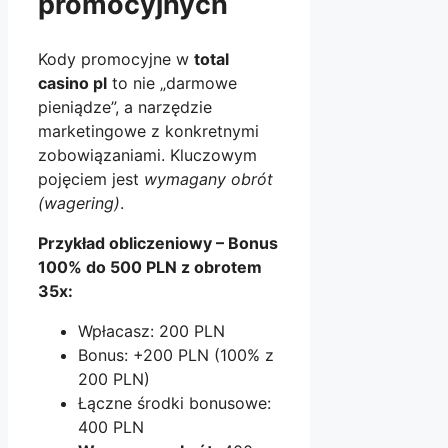
promocyjnych
Kody promocyjne w
total
casino pl
to nie „darmowe
pieniądze”, a narzędzie
marketingowe z konkretnymi
zobowiązaniami. Kluczowym
pojęciem jest
wymagany obrót
(wagering)
.
Przykład obliczeniowy – Bonus
100% do 500 PLN z obrotem
35x:
Wpłacasz: 200 PLN
Bonus: +200 PLN (100% z
200 PLN)
Łączne środki bonusowe:
400 PLN