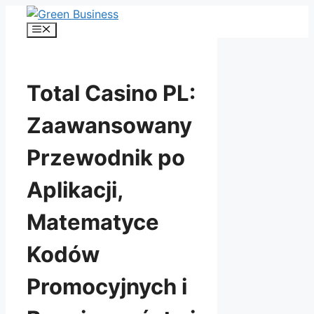
Pular
para
Menu
o
conteúdo
Total Casino PL:
Zaawansowany
Przewodnik po
Aplikacji,
Matematyce
Kodów
Promocyjnych i