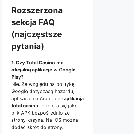
Rozszerzona
sekcja FAQ
(najczęstsze
pytania)
1. Czy Total Casino ma
oficjalną aplikację w Google
Play?
Nie. Ze względu na politykę
Google dotyczącą hazardu,
aplikację na Androida (
aplikacja
total casino
) pobiera się jako
plik APK bezpośrednio ze
strony kasyna. Na iOS można
dodać skrót do strony.