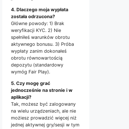
4. Dlaczego moja wypłata
została odrzucona?
Główne powody: 1) Brak
weryfikacji KYC. 2) Nie
spełniłeś warunków obrotu
aktywnego bonusu. 3) Próba
wypłaty zanim dokonałeś
obrotu równowartością
depozytu (standardowy
wymóg Fair Play).
5. Czy mogę grać
jednocześnie na stronie i w
aplikacji?
Tak, możesz być zalogowany
na wielu urządzeniach, ale nie
możiesz prowadzić więcej niż
jednej aktywnej gry/sesji w tym