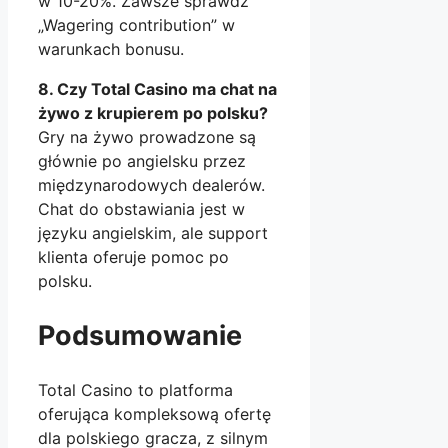
w 10-20%. Zawsze sprawdź
„Wagering contribution” w
warunkach bonusu.
8. Czy Total Casino ma chat na
żywo z krupierem po polsku?
Gry na żywo prowadzone są
głównie po angielsku przez
międzynarodowych dealerów.
Chat do obstawiania jest w
języku angielskim, ale support
klienta oferuje pomoc po
polsku.
Podsumowanie
Total Casino to platforma
oferująca kompleksową ofertę
dla polskiego gracza, z silnym