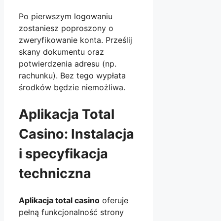
Po pierwszym logowaniu
zostaniesz poproszony o
zweryfikowanie konta. Prześlij
skany dokumentu oraz
potwierdzenia adresu (np.
rachunku). Bez tego wypłata
środków będzie niemożliwa.
Aplikacja Total
Casino: Instalacja
i specyfikacja
techniczna
Aplikacja total casino
oferuje
pełną funkcjonalność strony