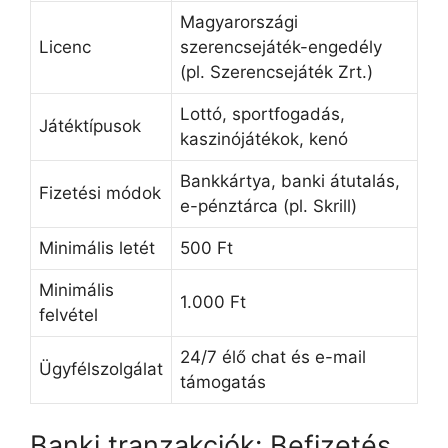
Magyarországi
Licenc
szerencsejáték-engedély
(pl. Szerencsejáték Zrt.)
Lottó, sportfogadás,
Játéktípusok
kaszinójátékok, kenó
Bankkártya, banki átutalás,
Fizetési módok
e-pénztárca (pl. Skrill)
Minimális letét
500 Ft
Minimális
1.000 Ft
felvétel
24/7 élő chat és e-mail
Ügyfélszolgálat
támogatás
Banki tranzakciók: Befizetés