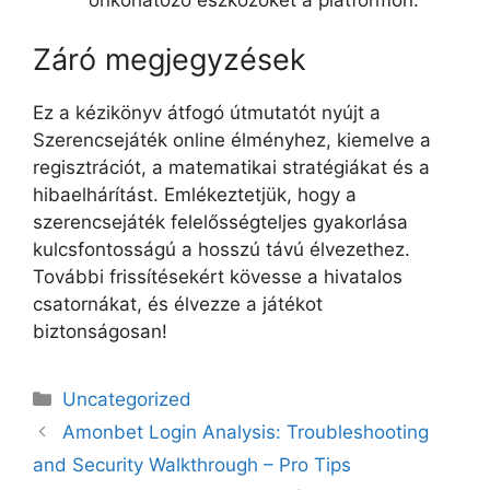
önkorlátozó eszközöket a platformon.
Záró megjegyzések
Ez a kézikönyv átfogó útmutatót nyújt a
Szerencsejáték online élményhez, kiemelve a
regisztrációt, a matematikai stratégiákat és a
hibaelhárítást. Emlékeztetjük, hogy a
szerencsejáték felelősségteljes gyakorlása
kulcsfontosságú a hosszú távú élvezethez.
További frissítésekért kövesse a hivatalos
csatornákat, és élvezze a játékot
biztonságosan!
Uncategorized
Amonbet Login Analysis: Troubleshooting
and Security Walkthrough – Pro Tips