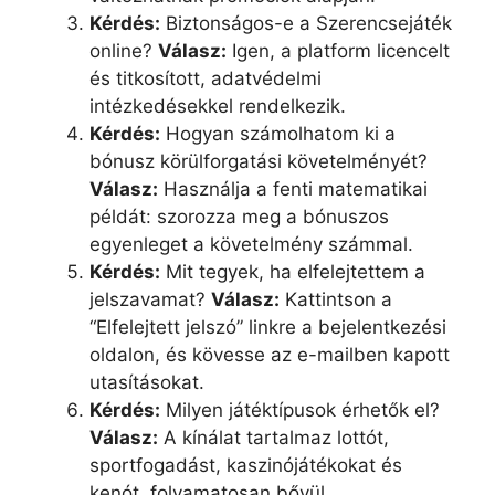
Kérdés:
Biztonságos-e a Szerencsejáték
online?
Válasz:
Igen, a platform licencelt
és titkosított, adatvédelmi
intézkedésekkel rendelkezik.
Kérdés:
Hogyan számolhatom ki a
bónusz körülforgatási követelményét?
Válasz:
Használja a fenti matematikai
példát: szorozza meg a bónuszos
egyenleget a követelmény számmal.
Kérdés:
Mit tegyek, ha elfelejtettem a
jelszavamat?
Válasz:
Kattintson a
“Elfelejtett jelszó” linkre a bejelentkezési
oldalon, és kövesse az e-mailben kapott
utasításokat.
Kérdés:
Milyen játéktípusok érhetők el?
Válasz:
A kínálat tartalmaz lottót,
sportfogadást, kaszinójátékokat és
kenót, folyamatosan bővül.