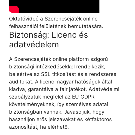
Oktatóvideó a Szerencsejáték online
felhasználói felületének bemutatására.
Biztonság: Licenc és
adatvédelem
A Szerencsejáték online platform szigorú
biztonsági intézkedésekkel rendelkezik,
beleértve az SSL titkosítást és a rendszeres
auditokat. A licenc magyar hatóságok által
kiadva, garantálva a fair játékot. Adatvédelmi
szabályzatuk megfelel az EU GDPR
követelményeknek, így személyes adatai
biztonságban vannak. Javasoljuk, hogy
használjon erős jelszavakat és kétfaktoros
azonosítást, ha elérhető.