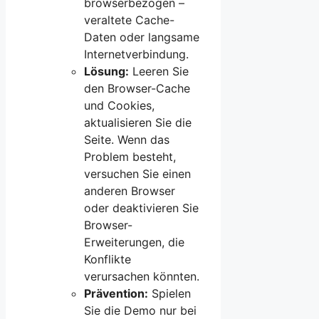
browserbezogen –
veraltete Cache-
Daten oder langsame
Internetverbindung.
Lösung:
Leeren Sie
den Browser-Cache
und Cookies,
aktualisieren Sie die
Seite. Wenn das
Problem besteht,
versuchen Sie einen
anderen Browser
oder deaktivieren Sie
Browser-
Erweiterungen, die
Konflikte
verursachen könnten.
Prävention:
Spielen
Sie die Demo nur bei