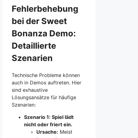
Fehlerbehebung
bei der Sweet
Bonanza Demo:
Detaillierte
Szenarien
Technische Probleme können
auch in Demos auftreten. Hier
sind exhaustive
Lösungsansätze für häufige
Szenarien:
Szenario 1: Spiel lädt
nicht oder friert ein.
Ursache:
Meist