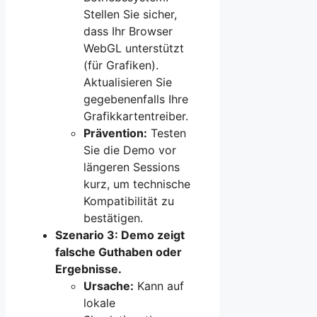
Stellen Sie sicher,
dass Ihr Browser
WebGL unterstützt
(für Grafiken).
Aktualisieren Sie
gegebenenfalls Ihre
Grafikkartentreiber.
Prävention:
Testen
Sie die Demo vor
längeren Sessions
kurz, um technische
Kompatibilität zu
bestätigen.
Szenario 3: Demo zeigt
falsche Guthaben oder
Ergebnisse.
Ursache:
Kann auf
lokale