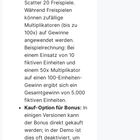
Scatter 20 Freispiele.
Während Freispielen
können zufällige
Multiplikatoren (bis zu
100x) auf Gewinne
angewendet werden.
Beispielrechnung: Bei
einem Einsatz von 10
fiktiven Einheiten und
einem 50x Multiplikator
auf einen 100-Einheiten-
Gewinn ergibt sich ein
Gesamtgewinn von 5.000
fiktiven Einheiten.
Kauf-Option für Bonus:
In
einigen Versionen kann
der Bonus direkt gekauft
werden; in der Demo ist
dies oft deaktiviert, um