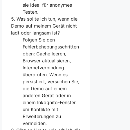
sie ideal für anonymes
Testen.
5. Was sollte ich tun, wenn die
Demo auf meinem Gerät nicht
lädt oder langsam ist?
Folgen Sie den
Fehlerbehebungsschritten
oben: Cache leeren,
Browser aktualisieren,
Internetverbindung
überprüfen. Wenn es
persistiert, versuchen Sie,
die Demo auf einem
anderen Gerät oder in
einem Inkognito-Fenster,
um Konflikte mit
Erweiterungen zu
vermeiden.