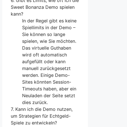
6. Gibt es Limits, wie oft ich die
Sweet Bonanza Demo spielen
kann?
In der Regel gibt es keine
Spiellimits in der Demo –
Sie können so lange
spielen, wie Sie möchten.
Das virtuelle Guthaben
wird oft automatisch
aufgefüllt oder kann
manuell zurückgesetzt
werden. Einige Demo-
Sites könnten Session-
Timeouts haben, aber ein
Neuladen der Seite setzt
dies zurück.
7. Kann ich die Demo nutzen,
um Strategien für Echtgeld-
Spiele zu entwickeln?