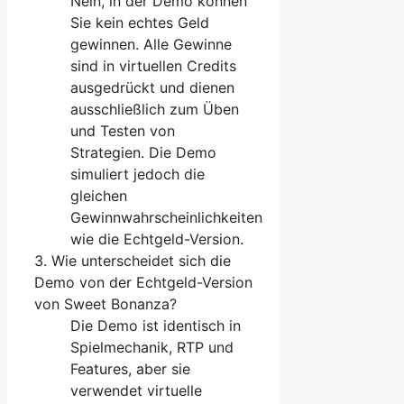
Nein, in der Demo können
Sie kein echtes Geld
gewinnen. Alle Gewinne
sind in virtuellen Credits
ausgedrückt und dienen
ausschließlich zum Üben
und Testen von
Strategien. Die Demo
simuliert jedoch die
gleichen
Gewinnwahrscheinlichkeiten
wie die Echtgeld-Version.
3. Wie unterscheidet sich die
Demo von der Echtgeld-Version
von Sweet Bonanza?
Die Demo ist identisch in
Spielmechanik, RTP und
Features, aber sie
verwendet virtuelle