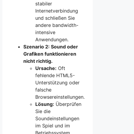
stabiler
Internetverbindung
und schließen Sie
andere bandwidth-
intensive
Anwendungen.
Szenario 2: Sound oder
Grafiken funktionieren
nicht richtig.
Ursache:
Oft
fehlende HTML5-
Unterstützung oder
falsche
Browsereinstellungen.
Lösung:
Überprüfen
Sie die
Soundeinstellungen
im Spiel und im
Betriebssystem.