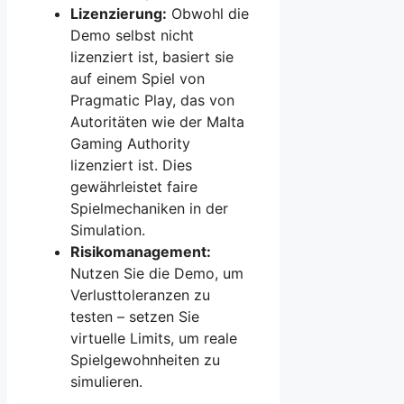
Lizenzierung:
Obwohl die
Demo selbst nicht
lizenziert ist, basiert sie
auf einem Spiel von
Pragmatic Play, das von
Autoritäten wie der Malta
Gaming Authority
lizenziert ist. Dies
gewährleistet faire
Spielmechaniken in der
Simulation.
Risikomanagement:
Nutzen Sie die Demo, um
Verlusttoleranzen zu
testen – setzen Sie
virtuelle Limits, um reale
Spielgewohnheiten zu
simulieren.