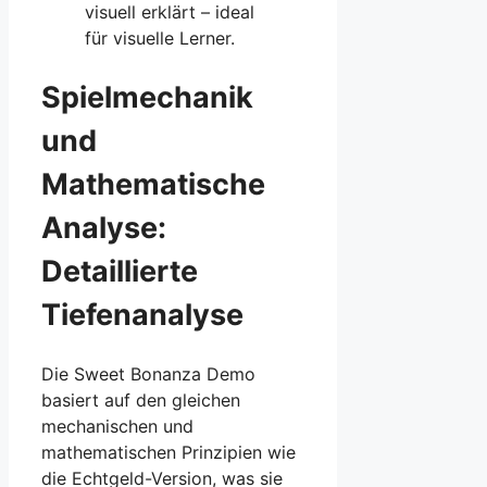
visuell erklärt – ideal
für visuelle Lerner.
Spielmechanik
und
Mathematische
Analyse:
Detaillierte
Tiefenanalyse
Die Sweet Bonanza Demo
basiert auf den gleichen
mechanischen und
mathematischen Prinzipien wie
die Echtgeld-Version, was sie