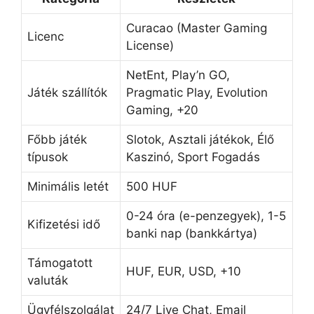
Curacao (Master Gaming
Licenc
License)
NetEnt, Play’n GO,
Játék szállítók
Pragmatic Play, Evolution
Gaming, +20
Főbb játék
Slotok, Asztali játékok, Élő
típusok
Kaszinó, Sport Fogadás
Minimális letét
500 HUF
0-24 óra (e-penzegyek), 1-5
Kifizetési idő
banki nap (bankkártya)
Támogatott
HUF, EUR, USD, +10
valuták
Ügyfélszolgálat
24/7 Live Chat, Email