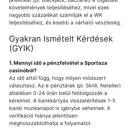
követelmények teljesítéséhez, mivel ezek
nagyobb százalékát számítják el a WR
teljesítéséhez, és kisebb a várható veszteség.
Gyakran Ismételt Kérdések
(GYIK)
1. Mennyi idő a pénzfelvétel a Sportaza
casinóból?
Az idő attól függ, hogy milyen módszert
választasz. Az e-pénztárak (pl. Skrill, Neteller)
általában 0-24 órán belül feldolgozzák a
kérelmet. A bankkártyás visszatérítések 1-5
banki munkanapot is igénybe vehetnek. A
verifikáció hiánya jelentősen
meghosszabbíthatja a folyamatot.