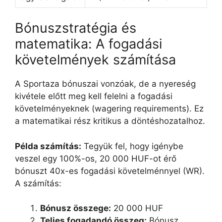
Bónuszstratégia és
matematika: A fogadási
követelmények számítása
A Sportaza bónuszai vonzóak, de a nyereség
kivétele előtt meg kell felelni a fogadási
követelményeknek (wagering requirements). Ez
a matematikai rész kritikus a döntéshozatalhoz.
Példa számítás:
Tegyük fel, hogy igénybe
veszel egy 100%-os, 20 000 HUF-ot érő
bónuszt 40x-es fogadási követelménnyel (WR).
A számítás:
Bónusz összege:
20 000 HUF
Teljes fogadandó összeg:
Bónusz