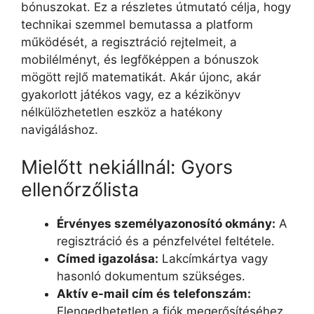
bónuszokat. Ez a részletes útmutató célja, hogy
technikai szemmel bemutassa a platform
működését, a regisztráció rejtelmeit, a
mobilélményt, és legfőképpen a bónuszok
mögött rejlő matematikát. Akár újonc, akár
gyakorlott játékos vagy, ez a kézikönyv
nélkülözhetetlen eszköz a hatékony
navigáláshoz.
Mielőtt nekiállnál: Gyors
ellenőrzőlista
Érvényes személyazonosító okmány:
A
regisztráció és a pénzfelvétel feltétele.
Címed igazolása:
Lakcímkártya vagy
hasonló dokumentum szükséges.
Aktív e-mail cím és telefonszám:
Elengedhetetlen a fiók megerősítéséhez