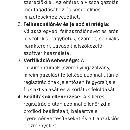
szereplőkkel. Az eltérés a visszaigazolás
megtagadásához és késedelmes
kifizetésekhez vezethet.
Felhasználónév és jelszó stratégia:
Válassz egyedi felhasználónevet és erős
jelszót (kis-nagybetűk, számok, speciális
karakterek). Javasolt jelszókezelő
szoftver használata.
Verifikáció sebessége:
A
dokumentumok (személyi igazolvány,
lakcímigazolás) feltöltése azonnal után a
regisztrációnak jelentősen felgyorsítja a
fiók aktiválását és a korlátok feloldását.
Beállítások ellenőrzése:
A sikeres
regisztráció után azonnal ellenőrizd a
profilod beállításait, beleértve a
nyereményértesítéseket és a tranzakciós
előzményeket.