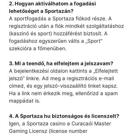
2. Hogyan aktiválhatom a fogadási
lehetőséget a Sportazán?
A sportfogadás a Sportaza fiókod része. A
regisztráció után a fiók mindkét szolgáltatáshoz
(kaszinó és sport) hozzáférést biztosít. A
fogadáshoz egyszerűen válts a „Sport”
szekcióra a főmenüben.
3. Mi a teendő, ha elfelejtem a jelszavam?
A bejelentkezési oldalon kattints a „Elfelejtett
jelszó” linkre. Ad meg a regisztrációs e-mail
címed, és egy jelszó-visszaállító linket kapsz.
Ha a link nem érkezik meg, ellenőrizd a spam
mappádat is.
4. A Sportaza hu biztonságos és licenszelt?
Igen, a Sportaza casino a Curacaói Master
Gaming Licensz (license number