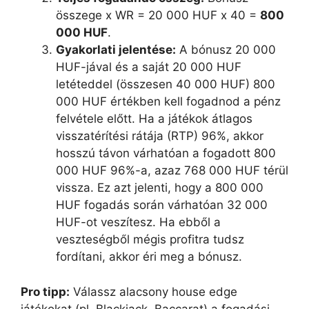
összege x WR = 20 000 HUF x 40 =
800
000 HUF
.
Gyakorlati jelentése:
A bónusz 20 000
HUF-jával és a saját 20 000 HUF
letéteddel (összesen 40 000 HUF) 800
000 HUF értékben kell fogadnod a pénz
felvétele előtt. Ha a játékok átlagos
visszatérítési rátája (RTP) 96%, akkor
hosszú távon várhatóan a fogadott 800
000 HUF 96%-a, azaz 768 000 HUF térül
vissza. Ez azt jelenti, hogy a 800 000
HUF fogadás során várhatóan 32 000
HUF-ot veszítesz. Ha ebből a
veszteségből mégis profitra tudsz
fordítani, akkor éri meg a bónusz.
Pro tipp:
Válassz alacsony house edge
játékokat (pl. Blackjack, Baccarat) a fogadási