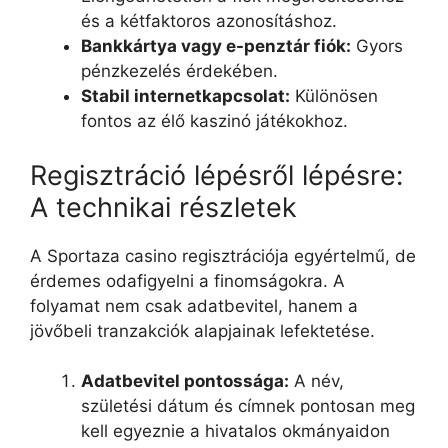
és a kétfaktoros azonosításhoz.
Bankkártya vagy e-penztár fiók:
Gyors
pénzkezelés érdekében.
Stabil internetkapcsolat:
Különösen
fontos az élő kaszinó játékokhoz.
Regisztráció lépésről lépésre:
A technikai részletek
A Sportaza casino regisztrációja egyértelmű, de
érdemes odafigyelni a finomságokra. A
folyamat nem csak adatbevitel, hanem a
jövőbeli tranzakciók alapjainak lefektetése.
Adatbevitel pontossága:
A név,
születési dátum és címnek pontosan meg
kell egyeznie a hivatalos okmányaidon