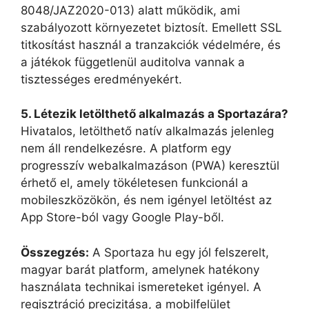
8048/JAZ2020-013) alatt működik, ami
szabályozott környezetet biztosít. Emellett SSL
titkosítást használ a tranzakciók védelmére, és
a játékok függetlenül auditolva vannak a
tisztességes eredményekért.
5. Létezik letölthető alkalmazás a Sportazára?
Hivatalos, letölthető natív alkalmazás jelenleg
nem áll rendelkezésre. A platform egy
progresszív webalkalmazáson (PWA) keresztül
érhető el, amely tökéletesen funkcionál a
mobileszközökön, és nem igényel letöltést az
App Store-ból vagy Google Play-ből.
Összegzés:
A Sportaza hu egy jól felszerelt,
magyar barát platform, amelynek hatékony
használata technikai ismereteket igényel. A
regisztráció precizitása, a mobilfelület