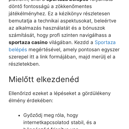
döntő fontosságú a zökkenőmentes
játékélményhez. Ez a kézikönyv részletesen
bemutatja a technikai aspektusokat, beleértve
az alkalmazás használatát és a bónuszok
számítását, hogy profi szinten navigálhass a
sportaza casino
világában. Kezdd a
Sportaza
belépés
megértésével, amely pontosan egyszer
szerepel itt a link formájában, majd merülj el a
részletekben.
Mielőtt elkezdenéd
Ellenőrizd ezeket a lépéseket a gördülékeny
élmény érdekében:
Győződj meg róla, hogy
internetkapcsolatod stabil, és a