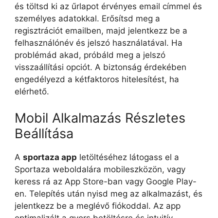
és töltsd ki az űrlapot érvényes email címmel és
személyes adatokkal. Erősítsd meg a
regisztrációt emailben, majd jelentkezz be a
felhasználónév és jelszó használatával. Ha
problémád akad, próbáld meg a jelszó
visszaállítási opciót. A biztonság érdekében
engedélyezd a kétfaktoros hitelesítést, ha
elérhető.
Mobil Alkalmazás Részletes
Beállítása
A
sportaza app
letöltéséhez látogass el a
Sportaza weboldalára mobileszközön, vagy
keress rá az App Store-ban vagy Google Play-
en. Telepítés után nyisd meg az alkalmazást, és
jelentkezz be a meglévő fiókoddal. Az app
optimalizált a gyors betöltésre és intuitív