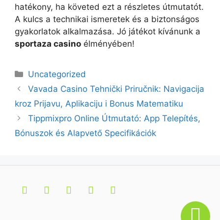
hatékony, ha követed ezt a részletes útmutatót.
A kulcs a technikai ismeretek és a biztonságos
gyakorlatok alkalmazása. Jó játékot kívánunk a
sportaza casino
élményében!
Uncategorized
Vavada Casino Tehnički Priručnik: Navigacija
kroz Prijavu, Aplikaciju i Bonus Matematiku
Tippmixpro Online Útmutató: App Telepítés,
Bónuszok és Alapvető Specifikációk