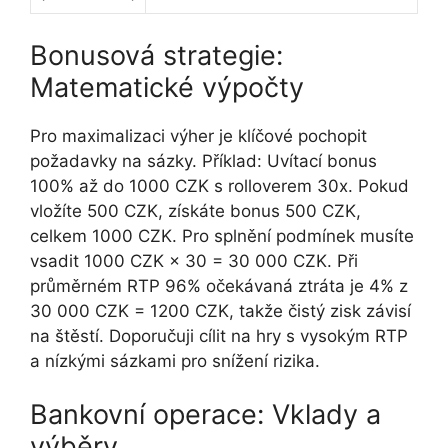
Bonusová strategie:
Matematické výpočty
Pro maximalizaci výher je klíčové pochopit
požadavky na sázky. Příklad: Uvítací bonus
100% až do 1000 CZK s rolloverem 30x. Pokud
vložíte 500 CZK, získáte bonus 500 CZK,
celkem 1000 CZK. Pro splnění podmínek musíte
vsadit 1000 CZK × 30 = 30 000 CZK. Při
průměrném RTP 96% očekávaná ztráta je 4% z
30 000 CZK = 1200 CZK, takže čistý zisk závisí
na štěstí. Doporučuji cílit na hry s vysokým RTP
a nízkými sázkami pro snížení rizika.
Bankovní operace: Vklady a
výběry