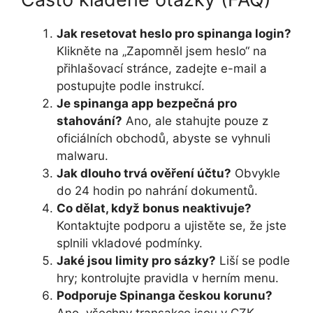
Jak resetovat heslo pro spinanga login?
Klikněte na „Zapomněl jsem heslo“ na
přihlašovací stránce, zadejte e-mail a
postupujte podle instrukcí.
Je spinanga app bezpečná pro
stahování?
Ano, ale stahujte pouze z
oficiálních obchodů, abyste se vyhnuli
malwaru.
Jak dlouho trvá ověření účtu?
Obvykle
do 24 hodin po nahrání dokumentů.
Co dělat, když bonus neaktivuje?
Kontaktujte podporu a ujistěte se, že jste
splnili vkladové podmínky.
Jaké jsou limity pro sázky?
Liší se podle
hry; kontrolujte pravidla v herním menu.
Podporuje Spinanga českou korunu?
Ano, všechny transakce jsou v CZK.