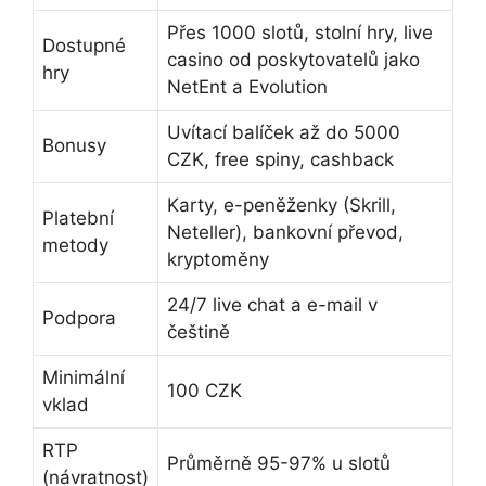
Přes 1000 slotů, stolní hry, live
Dostupné
casino od poskytovatelů jako
hry
NetEnt a Evolution
Uvítací balíček až do 5000
Bonusy
CZK, free spiny, cashback
Karty, e-peněženky (Skrill,
Platební
Neteller), bankovní převod,
metody
kryptoměny
24/7 live chat a e-mail v
Podpora
češtině
Minimální
100 CZK
vklad
RTP
Průměrně 95-97% u slotů
(návratnost)