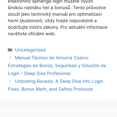
efektivního spinanga login můžete využít
širokou nabídku her a bonusů. Tento průvodce
slouží jako technický manuál pro optimalizaci
herní zkušenosti; vždy hrajte odpovědně a
dodržujte místní zákony. Pro aktuální informace
navštivte oficiální web.
Uncategorized
Manual Técnico de Amunra Casino:
Estrategias de Bonos, Seguridad y Solución de
Login – Deep Dive Profesional
Unlocking Bovada: A Deep Dive into Login
Fixes, Bonus Math, and Safety Protocols