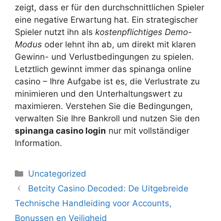
zeigt, dass er für den durchschnittlichen Spieler
eine negative Erwartung hat. Ein strategischer
Spieler nutzt ihn als
kostenpflichtiges Demo-
Modus
oder lehnt ihn ab, um direkt mit klaren
Gewinn- und Verlustbedingungen zu spielen.
Letztlich gewinnt immer das spinanga online
casino – Ihre Aufgabe ist es, die Verlustrate zu
minimieren und den Unterhaltungswert zu
maximieren. Verstehen Sie die Bedingungen,
verwalten Sie Ihre Bankroll und nutzen Sie den
spinanga casino login
nur mit vollständiger
Information.
Uncategorized
Betcity Casino Decoded: De Uitgebreide
Technische Handleiding voor Accounts,
Bonussen en Veiligheid