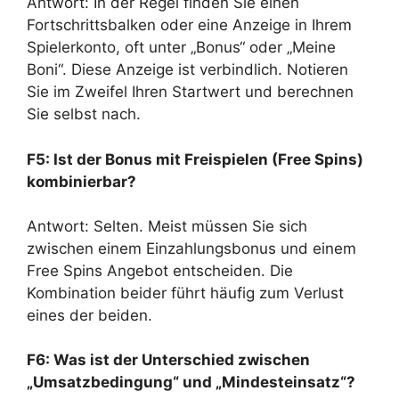
Antwort: In der Regel finden Sie einen
Fortschrittsbalken oder eine Anzeige in Ihrem
Spielerkonto, oft unter „Bonus“ oder „Meine
Boni“. Diese Anzeige ist verbindlich. Notieren
Sie im Zweifel Ihren Startwert und berechnen
Sie selbst nach.
F5: Ist der Bonus mit Freispielen (Free Spins)
kombinierbar?
Antwort: Selten. Meist müssen Sie sich
zwischen einem Einzahlungsbonus und einem
Free Spins Angebot entscheiden. Die
Kombination beider führt häufig zum Verlust
eines der beiden.
F6: Was ist der Unterschied zwischen
„Umsatzbedingung“ und „Mindesteinsatz“?