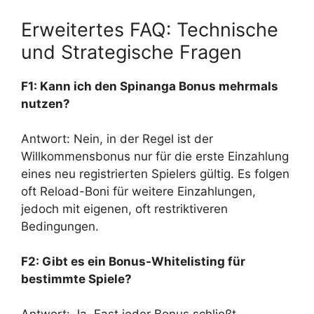
Erweitertes FAQ: Technische
und Strategische Fragen
F1: Kann ich den Spinanga Bonus mehrmals
nutzen?
Antwort: Nein, in der Regel ist der
Willkommensbonus nur für die erste Einzahlung
eines neu registrierten Spielers gültig. Es folgen
oft Reload-Boni für weitere Einzahlungen,
jedoch mit eigenen, oft restriktiveren
Bedingungen.
F2: Gibt es ein Bonus-Whitelisting für
bestimmte Spiele?