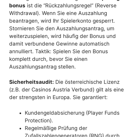
bonus
ist die “Rückzahlungsregel” (Reverse
Withdrawal). Wenn Sie eine Auszahlung
beantragen, wird Ihr Spielerkonto gesperrt.
Stornieren Sie den Auszahlungsantrag, um
weiterzuspielen, wird häufig der Bonus und
damit verbundene Gewinne automatisch
annulliert. Taktik: Spielen Sie den Bonus
komplett durch, bevor Sie einen
Auszahlungsantrag stellen.
Sicherheitsaudit:
Die österreichische Lizenz
(z.B. der Casinos Austria Verbund) gilt als eine
der strengsten in Europa. Sie garantiert:
Kundengeldabsicherung (Player Funds
Protection).
Regelmäßige Prüfung der
Zufallszahlengeneratoren (RNG) durch