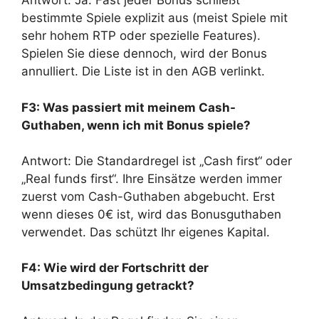
Antwort: Ja. Fast jeder Bonus schließt
bestimmte Spiele explizit aus (meist Spiele mit
sehr hohem RTP oder spezielle Features).
Spielen Sie diese dennoch, wird der Bonus
annulliert. Die Liste ist in den AGB verlinkt.
F3: Was passiert mit meinem Cash-
Guthaben, wenn ich mit Bonus spiele?
Antwort: Die Standardregel ist „Cash first“ oder
„Real funds first“. Ihre Einsätze werden immer
zuerst vom Cash-Guthaben abgebucht. Erst
wenn dieses 0€ ist, wird das Bonusguthaben
verwendet. Das schützt Ihr eigenes Kapital.
F4: Wie wird der Fortschritt der
Umsatzbedingung getrackt?