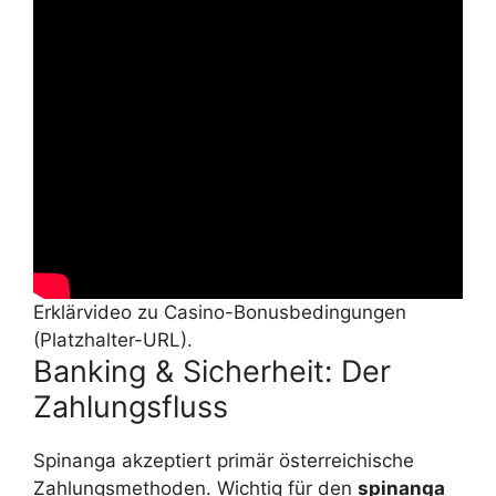
Erklärvideo zu Casino-Bonusbedingungen
(Platzhalter-URL).
Banking & Sicherheit: Der
Zahlungsfluss
Spinanga akzeptiert primär österreichische
Zahlungsmethoden. Wichtig für den
spinanga