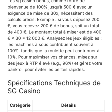
Les sg casino bonus, comme l’offre de
bienvenue de 100% jusqu’à 500 € avec un
exigence de mise de 30x, nécessitent des
calculs précis. Exemple : si vous déposez 200
€, vous recevez 200 € de bonus, soit un total
de 400 €. Le montant total à miser est de 400
€ × 30 = 12 000 €. Analysez les jeux éligibles :
les machines à sous contribuent souvent à
100%, tandis que la roulette peut contribuer à
10%. Pour maximiser vos chances, misez sur
des jeux à RTP élevé (e.g., 96%) et gérez votre
bankroll pour éviter les pertes rapides.
Spécifications Techniques de
SG Casino
Catégorie
Détails