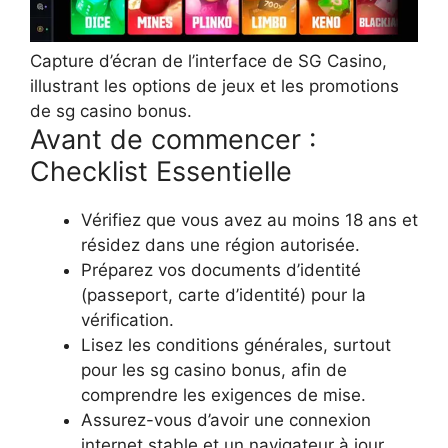
Capture d’écran de l’interface de SG Casino,
illustrant les options de jeux et les promotions
de sg casino bonus.
Avant de commencer :
Checklist Essentielle
Vérifiez que vous avez au moins 18 ans et
résidez dans une région autorisée.
Préparez vos documents d’identité
(passeport, carte d’identité) pour la
vérification.
Lisez les conditions générales, surtout
pour les sg casino bonus, afin de
comprendre les exigences de mise.
Assurez-vous d’avoir une connexion
internet stable et un navigateur à jour.