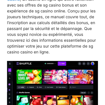
avec ses offres de sg casino bonus et son
expérience de sg casino online. Conçu pour les
joueurs techniques, ce manuel couvre tout, de
l’inscription aux calculs détaillés des bonus, en
passant par la sécurité et le dépannage. Que
vous soyez novice ou expérimenté, vous
trouverez ici des informations essentielles pour
optimiser votre jeu sur cette plateforme de sg
casino casino en ligne.