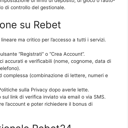
mpostazione di limiti di deposito, di gioco o l’auto-
 di controllo del gestionale.
ione su Rebet
neare ma critico per l’accesso a tutti i servizi.
ulsante “Registrati” o “Crea Account”.
ci accurati e verificabili (nome, cognome, data di
telefono).
 complessa (combinazione di lettere, numeri e
olitiche sulla Privacy dopo averle lette.
sul link di verifica inviato via email o via SMS.
re l’account e poter richiedere il bonus di