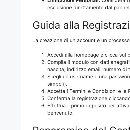
Limitazioni Personali:
Considera l’i
esclusione direttamente dal pannello
Guida alla Registraz
La creazione di un account è un processo li
Accedi alla homepage e clicca sul p
Compila il modulo con dati anagrafi
nascita, indirizzo email, numero di 
Scegli un username e una password
simboli).
Accetta i Termini e Condizioni e le P
Conferma la registrazione cliccando 
Effettua il primo deposito per attiva
benvenuto.