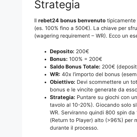
Strategia
Il
rebet24 bonus benvenuto
tipicamente 
(es. 100% fino a 500€). La chiave per sfru
(wagering requirement – WR). Ecco un ese
Deposito:
200€
Bonus:
100% = 200€
Saldo Bonus Totale:
200€ (deposit
WR:
40x l’importo del bonus (esem
Obiettivo:
Devi scommettere un tota
bonus e le vincite generate da esso
Strategia:
Puntare su giochi con un 
tavolo al 10-20%). Giocando solo sl
WR. Serviranno quindi 800 spin da 1
(Return to Player) alto (>96%) per 
durante il processo.