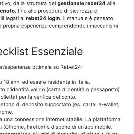
ativo, dalla struttura del
gestionale rebet24
alla
venuto
, fino alle procedure di sicurezza e
i legati al
rebet24 login
. Il manuale è pensato
la propria esperienza comprendendo i meccanismi
ecklist Essenziale
 un’esperienza ottimale su Rebet24:
18 anni ed essere residente in Italia.
d’identità valido (carta d’identità o passaporto)
lletta) per la verifica del conto.
etodo di deposito supportato (es. carta, e-wallet,
 nome.
za una connessione internet stabile. La piattaforma
i (Chrome, Firefox) e dispone di un’app mobile.