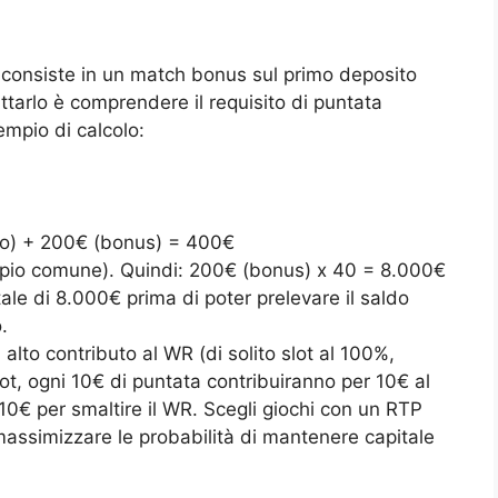
consiste in un match bonus sul primo deposito
ttarlo è comprendere il requisito di puntata
mpio di calcolo:
o) + 200€ (bonus) = 400€
pio comune). Quindi: 200€ (bonus) x 40 = 8.000€
le di 8.000€ prima di poter prelevare il saldo
.
alto contributo al WR (di solito slot al 100%,
ot, ogni 10€ di puntata contribuiranno per 10€ al
0€ per smaltire il WR. Scegli giochi con un RTP
massimizzare le probabilità di mantenere capitale