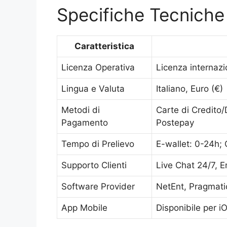
Specifiche Tecniche 
Caratteristica
Licenza Operativa
Licenza internaz
Lingua e Valuta
Italiano, Euro (€)
Metodi di
Carte di Credito/D
Pagamento
Postepay
Tempo di Prelievo
E-wallet: 0-24h; C
Supporto Clienti
Live Chat 24/7, E
Software Provider
NetEnt, Pragmati
App Mobile
Disponibile per i