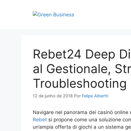
Rebet24 Deep Di
al Gestionale, St
Troubleshooting
12 de junho de 2018
Por
Felipe Albertti
Navigare nel panorama dei casinò online r
Rebet
si propone come una soluzione comp
un’ampia offerta di giochi a un sistema g