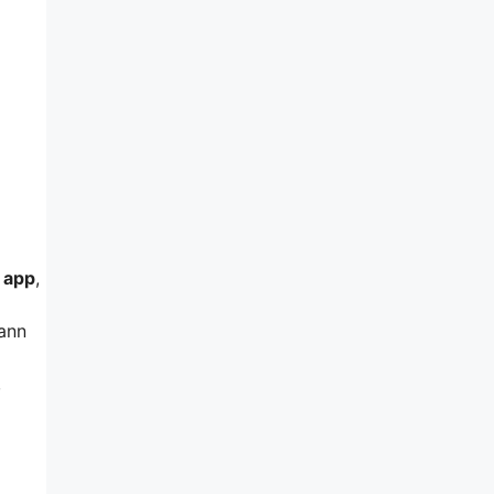
o app
,
kann
,