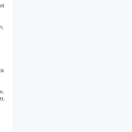
it
n,
ck
n.
tt.