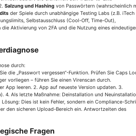
2.
Salzung und Hashing
von Passwörtern (wahrscheinlich m
dits
der Spiele durch unabhängige Testing Labs (z.B. iTech
lungslimits, Selbstausschluss (Cool-Off, Time-Out),
h die Aktivierung von 2FA und die Nutzung eines eindeutige
lerdiagnose
nose durch:
ie die „Passwort vergessen“-Funktion. Prüfen Sie Caps Lo
er vorliegen – führen Sie einen Virenscan durch.
r App leeren. 2. App auf neueste Version updaten. 3.
. 4. Als letzte Maßnahme: Deinstallation und Neuinstallatio
.
Lösung: Dies ist kein Fehler, sondern ein Compliance-Schri
er den sicheren Upload-Bereich ein. Antwortzeiten des
tegische Fragen