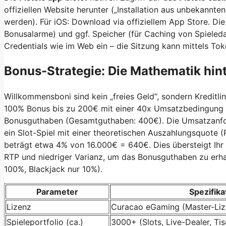
offiziellen Website herunter („Installation aus unbekannte
werden). Für iOS: Download via offiziellem App Store. Di
Bonusalarme) und ggf. Speicher (für Caching von Spieledat
Credentials wie im Web ein – die Sitzung kann mittels To
Bonus-Strategie: Die Mathematik hi
Willkommensboni sind kein „freies Geld“, sondern Kreditl
100% Bonus bis zu 200€ mit einer 40x Umsatzbedingung (
Bonusguthaben (Gesamtguthaben: 400€). Die Umsatzanfo
ein Slot-Spiel mit einer theoretischen Auszahlungsquote 
beträgt etwa 4% von 16.000€ = 640€. Dies übersteigt Ihr in
RTP und niedriger Varianz, um das Bonusguthaben zu erhalt
100%, Blackjack nur 10%).
Parameter
Spezifika
Lizenz
Curacao eGaming (Master-Li
Spieleportfolio (ca.)
3000+ (Slots, Live-Dealer, Tis