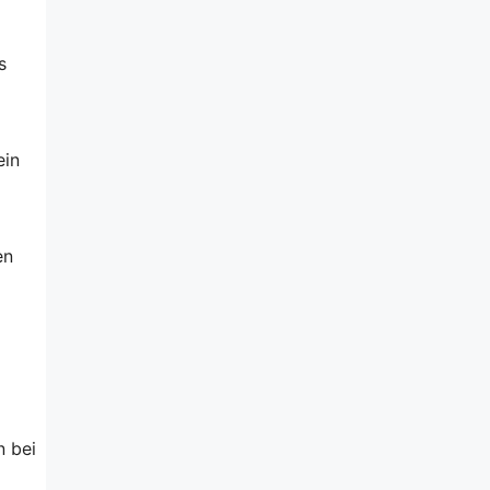
s
ein
en
n bei