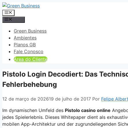
Pular
para
Menu
o
Menu
conteúdo
Green Business
Ambientes
Planos GB
Fale Conosco
Área do Cliente
Pistolo Login Decodiert: Das Techni
Fehlerbehebung
12 de março de 2026
19 de julho de 2017
Por
Felipe Albert
Im dynamischen Umfeld des
Pistolo casino online
Angebot
jedes Spielerlebnis. Dieses Whitepaper dient als exhausti
mobilen App-Architektur und der zugrundeliegenden Sich