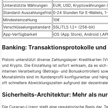
Unterstützte Währungen
EUR, USD, Kryptowährungen (
Standard-Auszahlungsfrist
0-24 Stunden für E-Wallets, 1
Mindesteinzahlung
10€
Verschlüsselungsstandard
SSL/TLS 1.2+ (256-bit)
App-Verfügbarkeit
iOS (App Store), Android (.A
Banking: Transaktionsprotokolle und 
Pistolo unterstützt diverse Zahlungslayer: Kreditkarten (V
und Krypto. Die Einzahlung ist sofort wirksam, da es sich
internen Verarbeitung (Betrags- und Bonuskontrollen) sow
Monatslimits sind im Kundenprofil konfigurierbar und häng
oft schnellere Abwicklungszeiten aufgrund der dezentrale
Sicherheits-Architektur: Mehr als nur
Die Curacao-Lizenz stellt eine regulatorische Basis dar. Te