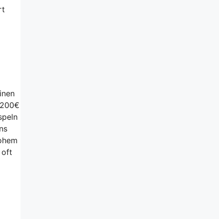
rt
inen
 200€
speln
ns
hohem
 oft