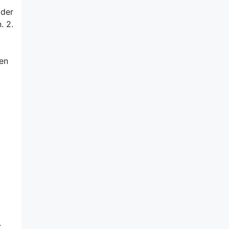
 der
. 2.
ten
r