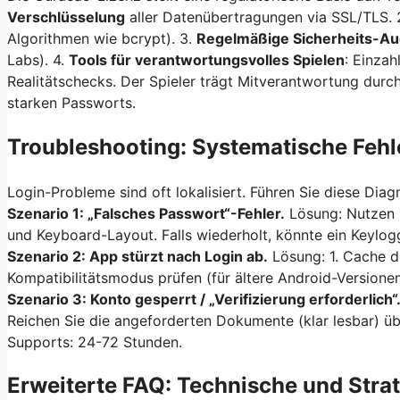
Verschlüsselung
aller Datenübertragungen via SSL/TLS. 
Algorithmen wie bcrypt). 3.
Regelmäßige Sicherheits-Au
Labs). 4.
Tools für verantwortungsvolles Spielen
: Einzah
Realitätschecks. Der Spieler trägt Mitverantwortung durc
starken Passworts.
Troubleshooting: Systematische Feh
Login-Probleme sind oft lokalisiert. Führen Sie diese Diag
Szenario 1: „Falsches Passwort“-Fehler.
Lösung: Nutzen S
und Keyboard-Layout. Falls wiederholt, könnte ein Keylogg
Szenario 2: App stürzt nach Login ab.
Lösung: 1. Cache de
Kompatibilitätsmodus prüfen (für ältere Android-Versionen)
Szenario 3: Konto gesperrt / „Verifizierung erforderlich“
Reichen Sie die angeforderten Dokumente (klar lesbar) üb
Supports: 24-72 Stunden.
Erweiterte FAQ: Technische und Stra