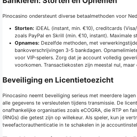
Bankieren: Storten en Opnemen
Pinocasino ondersteunt diverse betaalmethoden voor Neder
Storten:
iDEAL (instant, min. €10), creditcards (Vis
zoals PayPal en Skrill (min. €10, instant). Maximale 
Opnames:
Dezelfde methoden, met verwerkingstijden
bankoverschrijvingen 3-5 bankdagen. Opnamelimiete
voor VIP-spelers. Zorg dat je account volledig geve
voorkomen. Transactiekosten zijn meestal nul, maar 
Beveiliging en Licentietoezicht
Pinocasino neemt beveiliging serieus met meerdere lagen
alle gegevens te versleutelen tijdens transmissie. De lice
onafhankelijke organisaties zoals eCOGRA, die RTP en fa
(RNGs) die getest zijn op willekeur. Als speler, kun je v
tweefactorauthenticatie in te schakelen in je accountinstel