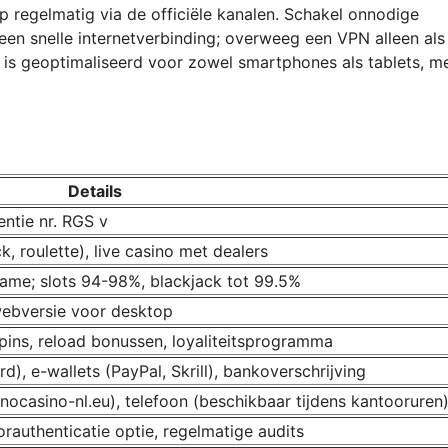
 regelmatig via de officiële kanalen. Schakel onnodige
en snelle internetverbinding; overweeg een VPN alleen als 
 is geoptimaliseerd voor zowel smartphones als tablets, m
Details
entie nr. RGS v
k, roulette), live casino met dealers
ame; slots 94-98%, blackjack tot 99.5%
webversie voor desktop
pins, reload bonussen, loyaliteitsprogramma
d), e-wallets (PayPal, Skrill), bankoverschrijving
nocasino-nl.eu), telefoon (beschikbaar tijdens kantooruren
rauthenticatie optie, regelmatige audits