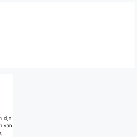
 zijn
n van
r,