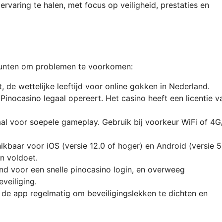
ervaring te halen, met focus op veiligheid, prestaties en
 punten om problemen te voorkomen:
, de wettelijke leeftijd voor online gokken in Nederland.
 Pinocasino legaal opereert. Het casino heeft een licentie v
iaal voor soepele gameplay. Gebruik bij voorkeur WiFi of 4
kbaar voor iOS (versie 12.0 of hoger) en Android (versie 5
n voldoet.
nd voor een snelle pinocasino login, en overweeg
veiliging.
de app regelmatig om beveiligingslekken te dichten en