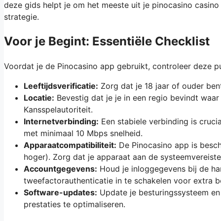
deze gids helpt je om het meeste uit je pinocasino casino 
strategie.
Voor je Begint: Essentiële Checklist
Voordat je de Pinocasino app gebruikt, controleer deze
Leeftijdsverificatie:
Zorg dat je 18 jaar of ouder bent
Locatie:
Bevestig dat je je in een regio bevindt waar
Kansspelautoriteit.
Internetverbinding:
Een stabiele verbinding is cruc
met minimaal 10 Mbps snelheid.
Apparaatcompatibiliteit:
De Pinocasino app is beschi
hoger). Zorg dat je apparaat aan de systeemvereiste
Accountgegevens:
Houd je inloggegevens bij de ha
tweefactorauthenticatie in te schakelen voor extra be
Software-updates:
Update je besturingssysteem en 
prestaties te optimaliseren.