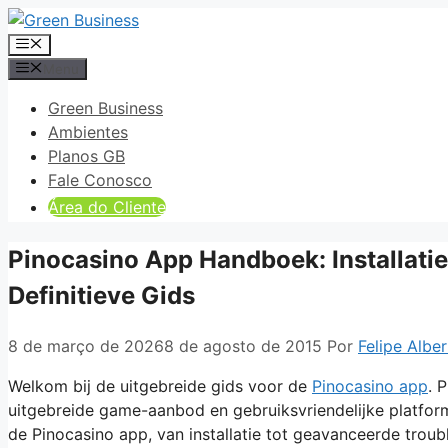
Menu
Green Business
Ambientes
Planos GB
Fale Conosco
Área do Cliente
Pinocasino App Handboek: Installatie,
Definitieve Gids
8 de março de 2026
8 de agosto de 2015
Por
Felipe Alber
Welkom bij de uitgebreide gids voor de
Pinocasino app
. 
uitgebreide game-aanbod en gebruiksvriendelijke platform
de Pinocasino app, van installatie tot geavanceerde troub