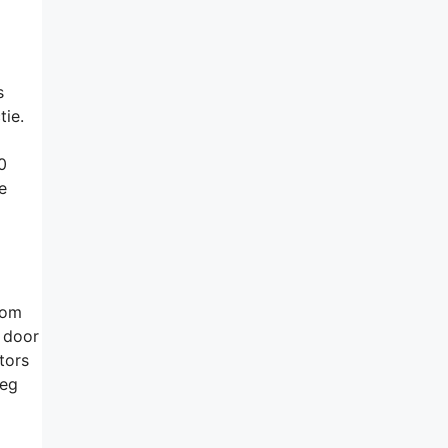
s
tie.
0
e
 om
s door
tors
eeg