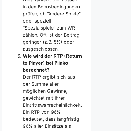
in den Bonusbedingungen
prüfen, ob “Andere Spiele”
oder speziell
“Spezialspiele” zum WR
zählen. Oft ist der Beitrag
geringer (z.B. 5%) oder
ausgeschlossen.
Wie wird der RTP (Return
to Player) bei Plinko
berechnet?
Der RTP ergibt sich aus
der Summe aller
möglichen Gewinne,
gewichtet mit ihrer
Eintrittswahrscheinlichkeit.
Ein RTP von 96%
bedeutet, dass langfristig
96% aller Einsätze als