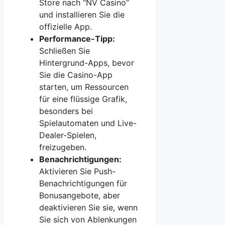
Store nach “NV Casino”
und installieren Sie die
offizielle App.
Performance-Tipp:
Schließen Sie
Hintergrund-Apps, bevor
Sie die Casino-App
starten, um Ressourcen
für eine flüssige Grafik,
besonders bei
Spielautomaten und Live-
Dealer-Spielen,
freizugeben.
Benachrichtigungen:
Aktivieren Sie Push-
Benachrichtigungen für
Bonusangebote, aber
deaktivieren Sie sie, wenn
Sie sich von Ablenkungen