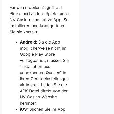
Für den mobilen Zugriff auf
Plinko und andere Spiele bietet
NV Casino eine native App. So
installieren und konfigurieren
Sie sie korrekt:
Android:
Da die App
möglicherweise nicht im
Google Play Store
verfügbar ist, müssen Sie
“Installation aus
unbekannten Quellen” in
Ihren Geräteeinstellungen
aktivieren. Laden Sie die
APK-Datei direkt von der
NV Casino-Website
herunter.
iOS:
Suchen Sie im App