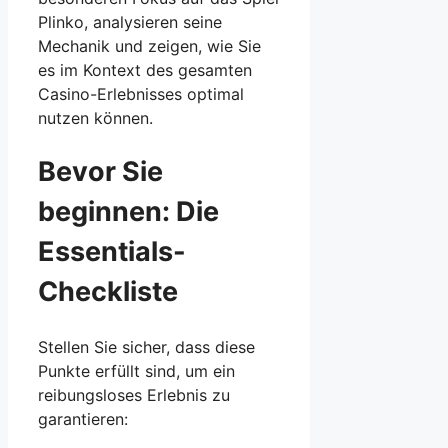
Plinko, analysieren seine
Mechanik und zeigen, wie Sie
es im Kontext des gesamten
Casino-Erlebnisses optimal
nutzen können.
Bevor Sie
beginnen: Die
Essentials-
Checkliste
Stellen Sie sicher, dass diese
Punkte erfüllt sind, um ein
reibungsloses Erlebnis zu
garantieren: