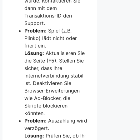
wurde. Kontaktieren Sie
dann mit dem
Transaktions-ID den
Support.
Problem:
Spiel (z.B.
Plinko) lädt nicht oder
friert ein.
Lösung:
Aktualisieren Sie
die Seite (F5). Stellen Sie
sicher, dass Ihre
Internetverbindung stabil
ist. Deaktivieren Sie
Browser-Erweiterungen
wie Ad-Blocker, die
Skripte blockieren
könnten.
Problem:
Auszahlung wird
verzögert.
Lösung:
Prüfen Sie, ob Ihr