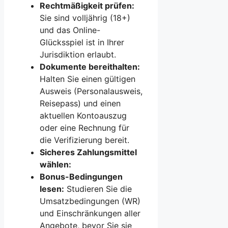
Rechtmäßigkeit prüfen:
Sie sind volljährig (18+)
und das Online-
Glücksspiel ist in Ihrer
Jurisdiktion erlaubt.
Dokumente bereithalten:
Halten Sie einen gültigen
Ausweis (Personalausweis,
Reisepass) und einen
aktuellen Kontoauszug
oder eine Rechnung für
die Verifizierung bereit.
Sicheres Zahlungsmittel
wählen:
Bonus-Bedingungen
lesen:
Studieren Sie die
Umsatzbedingungen (WR)
und Einschränkungen aller
Angebote, bevor Sie sie