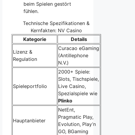
beim Spielen gestört
fühlen.
Technische Spezifikationen &
Kernfakten: NV Casino
Kategorie
Details
Curacao eGaming
Lizenz &
(Antillephone
Regulation
N.V.)
2000+ Spiele:
Slots, Tischspiele,
Spieleportfolio
Live Casino,
Spezialspiele wie
Plinko
NetEnt,
Pragmatic Play,
Hauptanbieter
Evolution, Play’n
GO, BGaming