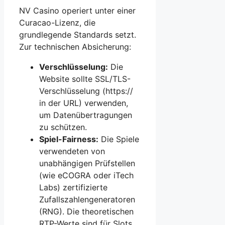
NV Casino operiert unter einer
Curacao-Lizenz, die
grundlegende Standards setzt.
Zur technischen Absicherung:
Verschlüsselung:
Die
Website sollte SSL/TLS-
Verschlüsselung (https://
in der URL) verwenden,
um Datenübertragungen
zu schützen.
Spiel-Fairness:
Die Spiele
verwendeten von
unabhängigen Prüfstellen
(wie eCOGRA oder iTech
Labs) zertifizierte
Zufallszahlengeneratoren
(RNG). Die theoretischen
RTP-Werte sind für Slots