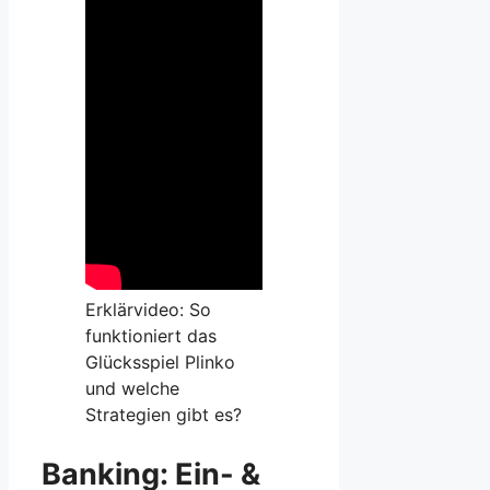
Erklärvideo: So
funktioniert das
Glücksspiel Plinko
und welche
Strategien gibt es?
Banking: Ein- &