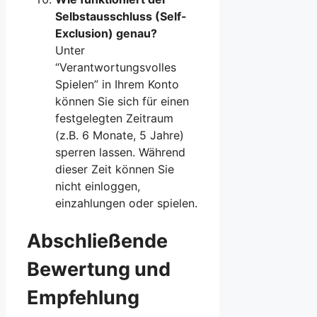
Selbstausschluss (Self-
Exclusion) genau?
Unter
“Verantwortungsvolles
Spielen” in Ihrem Konto
können Sie sich für einen
festgelegten Zeitraum
(z.B. 6 Monate, 5 Jahre)
sperren lassen. Während
dieser Zeit können Sie
nicht einloggen,
einzahlungen oder spielen.
Abschließende
Bewertung und
Empfehlung