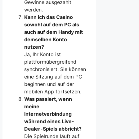
Gewinne ausgezahlt
werden.
Kann ich das Casino
sowohl auf dem PC als
auch auf dem Handy mit
demselben Konto
nutzen?
Ja, Ihr Konto ist
plattformübergreifend
synchronisiert. Sie können
eine Sitzung auf dem PC
beginnen und auf der
mobilen App fortsetzen.
Was passiert, wenn
meine
Internetverbindung
während eines Live-
Dealer-Spiels abbricht?
Die Spielrunde läuft auf