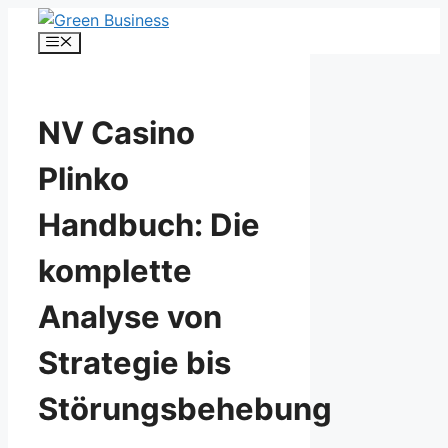
Pular
para
Menu
o
conteúdo
NV Casino
Plinko
Handbuch: Die
komplette
Analyse von
Strategie bis
Störungsbehebung