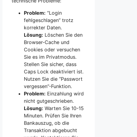
technische Probleme:
Problem:
“Login
fehlgeschlagen” trotz
korrekter Daten.
Lösung:
Löschen Sie den
Browser-Cache und
Cookies oder versuchen
Sie es im Privatmodus.
Stellen Sie sicher, dass
Caps Lock deaktiviert ist.
Nutzen Sie die “Passwort
vergessen”-Funktion.
Problem:
Einzahlung wird
nicht gutgeschrieben.
Lösung:
Warten Sie 10-15
Minuten. Prüfen Sie Ihren
Bankauszug, ob die
Transaktion abgebucht