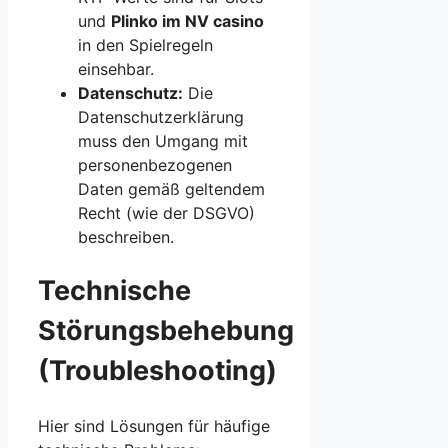
und
Plinko im NV casino
in den Spielregeln
einsehbar.
Datenschutz:
Die
Datenschutzerklärung
muss den Umgang mit
personenbezogenen
Daten gemäß geltendem
Recht (wie der DSGVO)
beschreiben.
Technische
Störungsbehebung
(Troubleshooting)
Hier sind Lösungen für häufige