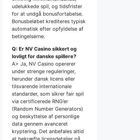
udelukkede spil, og tidsfrister
for at undgå bonusfortabelse.
Bonusbeløbet krediteres typisk
automatisk efter opfyldelse af
betingelserne.
Q: Er NV Casino sikkert og
lovligt for danske spillere?
A> Ja, NV Casino opererer
under strenge reguleringer,
herunder dansk licens eller
tilsvarende internationale
standarder, som sikrer fair spil
via certificerede RNG’er
(Random Number Generators)
og beskyttelse af personlige
data gennem avanceret
kryptering. Det anbefales altid
at bekræfte licensdetaljer på