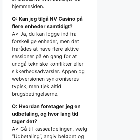
hjemmesiden.
Q: Kan jeg tilgå NV Casino på
flere enheder samtidigt?
A> Ja, du kan logge ind fra
forskellige enheder, men det
frarådes at have flere aktive
sessioner på én gang for at
undgå tekniske konflikter eller
sikkerhedsadvarsler. Appen og
webversionen synkroniseres
typisk, men tjek altid
brugsbetingelserne.
Q: Hvordan foretager jeg en
udbetaling, og hvor lang tid
tager det?
A> Gå til kasseafdelingen, vælg
“Udbetaling”, angiv beløbet og