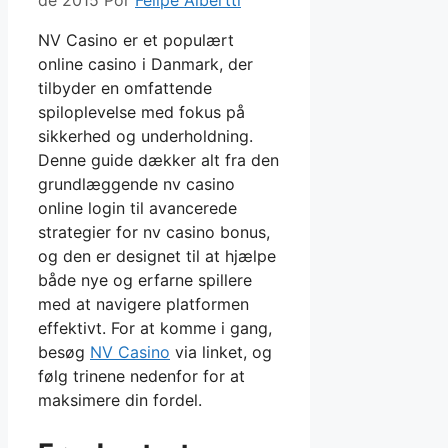
NV Casino er et populært
online casino i Danmark, der
tilbyder en omfattende
spiloplevelse med fokus på
sikkerhed og underholdning.
Denne guide dækker alt fra den
grundlæggende nv casino
online login til avancerede
strategier for nv casino bonus,
og den er designet til at hjælpe
både nye og erfarne spillere
med at navigere platformen
effektivt. For at komme i gang,
besøg
NV Casino
via linket, og
følg trinene nedenfor for at
maksimere din fordel.