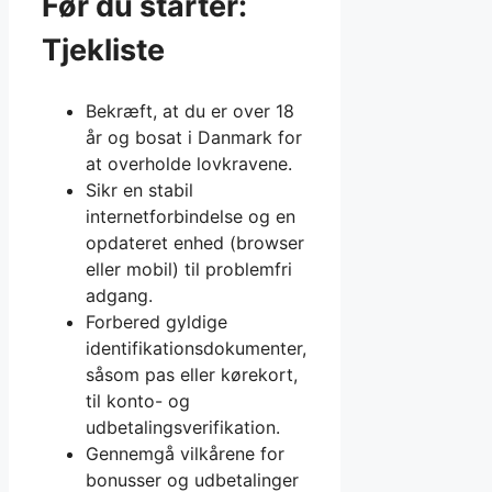
Før du starter:
Tjekliste
Bekræft, at du er over 18
år og bosat i Danmark for
at overholde lovkravene.
Sikr en stabil
internetforbindelse og en
opdateret enhed (browser
eller mobil) til problemfri
adgang.
Forbered gyldige
identifikationsdokumenter,
såsom pas eller kørekort,
til konto- og
udbetalingsverifikation.
Gennemgå vilkårene for
bonusser og udbetalinger