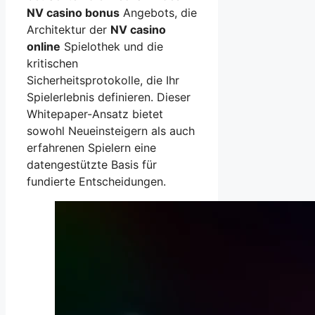
NV casino bonus
Angebots, die
Architektur der
NV casino
online
Spielothek und die
kritischen
Sicherheitsprotokolle, die Ihr
Spielerlebnis definieren. Dieser
Whitepaper-Ansatz bietet
sowohl Neueinsteigern als auch
erfahrenen Spielern eine
datengestützte Basis für
fundierte Entscheidungen.