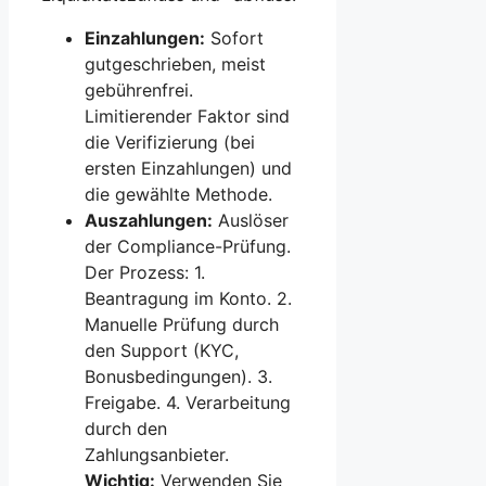
Einzahlungen:
Sofort
gutgeschrieben, meist
gebührenfrei.
Limitierender Faktor sind
die Verifizierung (bei
ersten Einzahlungen) und
die gewählte Methode.
Auszahlungen:
Auslöser
der Compliance-Prüfung.
Der Prozess: 1.
Beantragung im Konto. 2.
Manuelle Prüfung durch
den Support (KYC,
Bonusbedingungen). 3.
Freigabe. 4. Verarbeitung
durch den
Zahlungsanbieter.
Wichtig:
Verwenden Sie