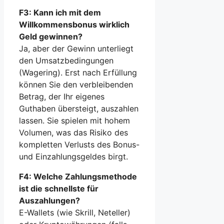
F3: Kann ich mit dem
Willkommensbonus wirklich
Geld gewinnen?
Ja, aber der Gewinn unterliegt
den Umsatzbedingungen
(Wagering). Erst nach Erfüllung
können Sie den verbleibenden
Betrag, der Ihr eigenes
Guthaben übersteigt, auszahlen
lassen. Sie spielen mit hohem
Volumen, was das Risiko des
kompletten Verlusts des Bonus-
und Einzahlungsgeldes birgt.
F4: Welche Zahlungsmethode
ist die schnellste für
Auszahlungen?
E-Wallets (wie Skrill, Neteller)