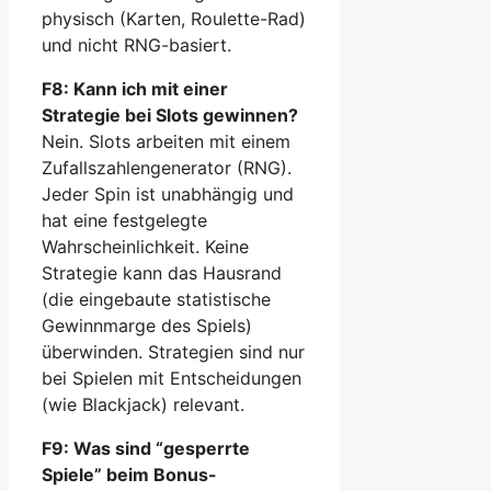
physisch (Karten, Roulette-Rad)
und nicht RNG-basiert.
F8: Kann ich mit einer
Strategie bei Slots gewinnen?
Nein. Slots arbeiten mit einem
Zufallszahlengenerator (RNG).
Jeder Spin ist unabhängig und
hat eine festgelegte
Wahrscheinlichkeit. Keine
Strategie kann das Hausrand
(die eingebaute statistische
Gewinnmarge des Spiels)
überwinden. Strategien sind nur
bei Spielen mit Entscheidungen
(wie Blackjack) relevant.
F9: Was sind “gesperrte
Spiele” beim Bonus-