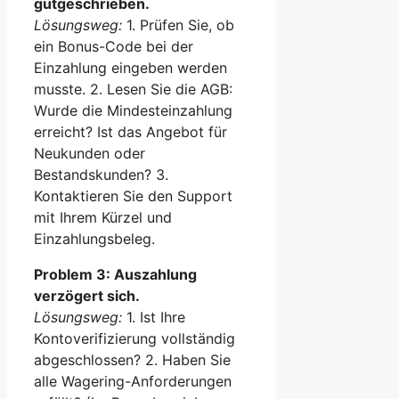
gutgeschrieben.
Lösungsweg:
1. Prüfen Sie, ob
ein Bonus-Code bei der
Einzahlung eingeben werden
musste. 2. Lesen Sie die AGB:
Wurde die Mindesteinzahlung
erreicht? Ist das Angebot für
Neukunden oder
Bestandskunden? 3.
Kontaktieren Sie den Support
mit Ihrem Kürzel und
Einzahlungsbeleg.
Problem 3: Auszahlung
verzögert sich.
Lösungsweg:
1. Ist Ihre
Kontoverifizierung vollständig
abgeschlossen? 2. Haben Sie
alle Wagering-Anforderungen