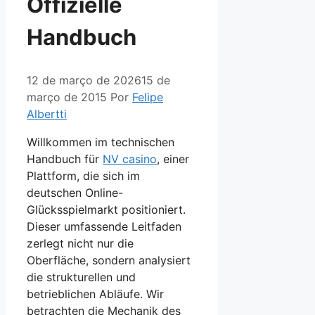
Offizielle
Handbuch
12 de março de 2026
15 de
março de 2015
Por
Felipe
Albertti
Willkommen im technischen
Handbuch für
NV casino
, einer
Plattform, die sich im
deutschen Online-
Glücksspielmarkt positioniert.
Dieser umfassende Leitfaden
zerlegt nicht nur die
Oberfläche, sondern analysiert
die strukturellen und
betrieblichen Abläufe. Wir
betrachten die Mechanik des