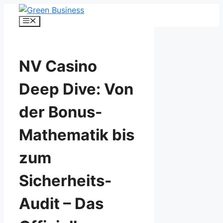
Pular
para
Menu
o
conteúdo
NV Casino
Deep Dive: Von
der Bonus-
Mathematik bis
zum
Sicherheits-
Audit – Das