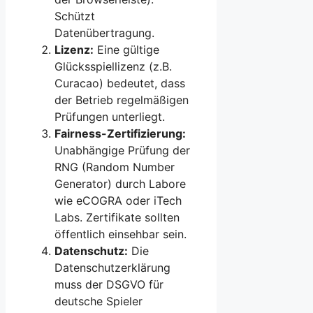
Schützt
Datenübertragung.
Lizenz:
Eine gültige
Glücksspiellizenz (z.B.
Curacao) bedeutet, dass
der Betrieb regelmäßigen
Prüfungen unterliegt.
Fairness-Zertifizierung:
Unabhängige Prüfung der
RNG (Random Number
Generator) durch Labore
wie eCOGRA oder iTech
Labs. Zertifikate sollten
öffentlich einsehbar sein.
Datenschutz:
Die
Datenschutzerklärung
muss der DSGVO für
deutsche Spieler