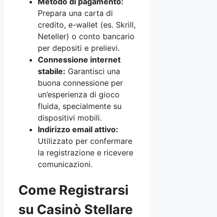
Metodo di pagamento:
Prepara una carta di
credito, e-wallet (es. Skrill,
Neteller) o conto bancario
per depositi e prelievi.
Connessione internet
stabile:
Garantisci una
buona connessione per
un’esperienza di gioco
fluida, specialmente su
dispositivi mobili.
Indirizzo email attivo:
Utilizzato per confermare
la registrazione e ricevere
comunicazioni.
Come Registrarsi
su Casinò Stellare