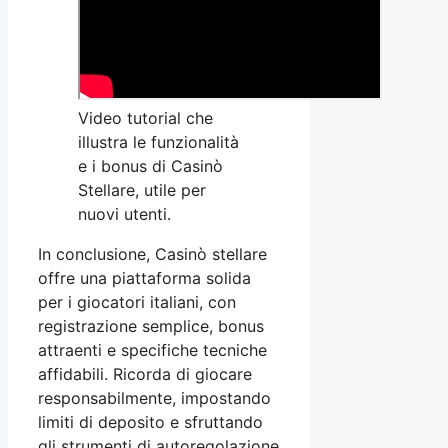
Video tutorial che
illustra le funzionalità
e i bonus di Casinò
Stellare, utile per
nuovi utenti.
In conclusione, Casinò stellare
offre una piattaforma solida
per i giocatori italiani, con
registrazione semplice, bonus
attraenti e specifiche tecniche
affidabili. Ricorda di giocare
responsabilmente, impostando
limiti di deposito e sfruttando
gli strumenti di autoregolazione