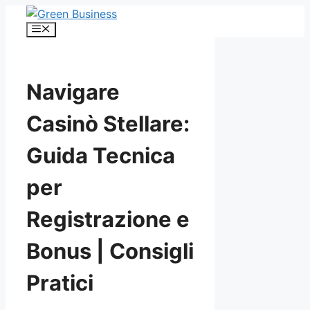
Pular
para
Menu
o
conteúdo
Navigare
Casinò Stellare:
Guida Tecnica
per
Registrazione e
Bonus | Consigli
Pratici