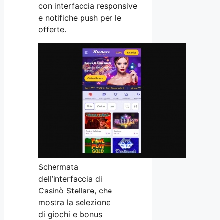
con interfaccia responsive
e notifiche push per le
offerte.
Schermata
dell’interfaccia di
Casinò Stellare, che
mostra la selezione
di giochi e bonus