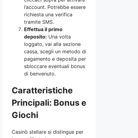
l’account. Potrebbe essere
richiesta una verifica
tramite SMS.
Effettua il primo
deposito:
Una volta
loggato, vai alla sezione
cassa, scegli un metodo di
pagamento e deposita per
sbloccare eventuali bonus
di benvenuto.
Caratteristiche
Principali: Bonus e
Giochi
Casinò stellare si distingue per