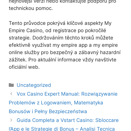
nejnovější verzi nebo kontaktujte podporu pro
technickou pomoc.
Tento průvodce pokrývá klíčové aspekty My
Empire Casino, od registrace po pokročilé
strategie. Dodržováním těchto kroků můžete
efektivně využívat my empire app a my empire
online služby pro bezpečný a zábavný hazardní
zážitek. Pro aktuální informace vždy navštivte
oficiální web.
Uncategorized
Vox Casino Expert Manual: Rozwiązywanie
Problemów z Logowaniem, Matematyka
Bonusów i Pełny Bezpieczeństwa
Guida Completa a Vstart Casino: Sbloccare
l’App e le Strategie di Bonus – Analisi Tecnica