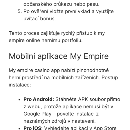
občanského průkazu nebo pasu.
Po ověření vložte první vklad a využijte
uvítací bonus.
Tento proces zajišťuje rychlý přístup k my
empire online hernímu portfoliu.
Mobilní aplikace My Empire
My empire casino app nabízí plnohodnotné
herní prostředí na mobilních zařízeních. Postup
instalace:
Pro Android:
Stáhněte APK soubor přímo
z webu, protože aplikace nemusí být v
Google Play – povolte instalaci z
neznámých zdrojů v nastavení.
Pro iOS:
Vyhledejte aplikaci v App Store