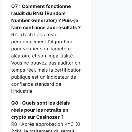
Q7 : Comment fonctionne
l’audit du RNG (Random
Number Generator) ? Puis-je
faire confiance aux résultats ?
R7 : iTech Labs teste
périodiquement l’algorithme
pour vérifier son caractère
aléatoire et son impartialité.
Vous ne pouvez pas auditer en
temps réel, mais la certification
publique est un indicateur de
confiance standard de
l’industrie.
Q8 : Quels sont les délais
réels pour les retraits en
crypto sur Casinozer ?
R8 : Après approbation KYC (0-
24h), le traitement du retrait