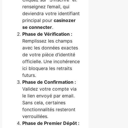
renseignez l’email, qui
deviendra votre identifiant
principal pour
casinozer
se connecter
.
Phase de Vérification :
Remplissez les champs
avec les données exactes
de votre pièce d’identité
officielle. Une incohérence
ici bloquera les retraits
futurs.
Phase de Confirmation :
Validez votre compte via
le lien envoyé par email.
Sans cela, certaines
fonctionnalités resteront
verrouillées.
Phase de Premier Dépôt :