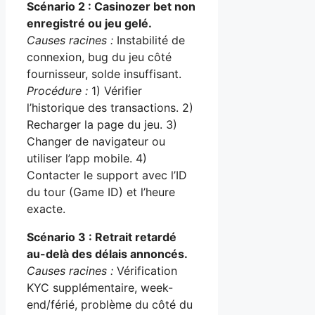
Scénario 2 :
Casinozer bet
non
enregistré ou jeu gelé.
Causes racines :
Instabilité de
connexion, bug du jeu côté
fournisseur, solde insuffisant.
Procédure :
1) Vérifier
l’historique des transactions. 2)
Recharger la page du jeu. 3)
Changer de navigateur ou
utiliser l’app mobile. 4)
Contacter le support avec l’ID
du tour (Game ID) et l’heure
exacte.
Scénario 3 : Retrait retardé
au-delà des délais annoncés.
Causes racines :
Vérification
KYC supplémentaire, week-
end/férié, problème du côté du