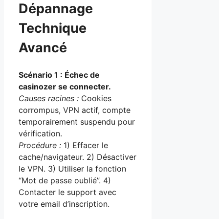
Dépannage
Technique
Avancé
Scénario 1 : Échec de
casinozer se connecter
.
Causes racines :
Cookies
corrompus, VPN actif, compte
temporairement suspendu pour
vérification.
Procédure :
1) Effacer le
cache/navigateur. 2) Désactiver
le VPN. 3) Utiliser la fonction
“Mot de passe oublié”. 4)
Contacter le support avec
votre email d’inscription.