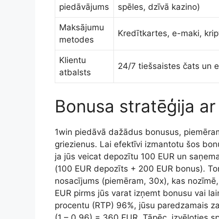
piedāvājums
spēles, dzīvā kazino)
Maksājumu
Kredītkartes, e-maki, kri
metodes
Klientu
24/7 tiešsaistes čats un 
atbalsts
Bonusa stratēģija ar
1win piedāvā dažādus bonusus, piemēra
griezienus. Lai efektīvi izmantotu šos bon
ja jūs veicat depozītu 100 EUR un saņem
(100 EUR depozīts + 200 EUR bonus). Tom
nosacījums (piemēram, 30x), kas nozīmē, 
EUR pirms jūs varat izņemt bonusu vai laim
procentu (RTP) 96%, jūsu paredzamais z
(1 – 0,96) = 360 EUR. Tāpēc, izvēloties s