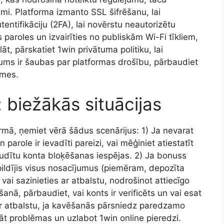
umi. Platforma izmanto SSL šifrēšanu, lai
entifikāciju (2FA), lai novērstu neautorizētu
 paroles un izvairīties no publiskām Wi-Fi tīkliem,
āt, pārskatiet 1win privātuma politiku, lai
 jums ir šaubas par platformas drošību, pārbaudiet
smes.
 biežākās situācijas
ormā, ņemiet vērā šādus scenārijus: 1) Ja nevarat
 parole ir ievadīti pareizi, vai mēģiniet atiestatīt
rbaudītu konta bloķēšanas iespējas. 2) Ja bonuss
izpildījis visus nosacījumus (piemēram, depozīta
i sazinieties ar atbalstu, nodrošinot attiecīgo
nā, pārbaudiet, vai konts ir verificēts un vai esat
 ar atbalstu, ja kavēšanās pārsniedz paredzamo
nāt problēmas un uzlabot 1win online pieredzi.