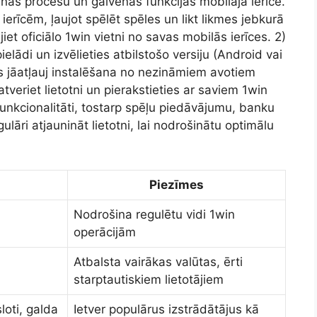
as procesu un galvenās funkcijas mobilajā ierīcē.
erīcēm, ļaujot spēlēt spēles un likt likmes jebkurā
ējiet oficiālo 1win vietni no savas mobilās ierīces. 2)
ielādi un izvēlieties atbilstošo versiju (Android vai
ūs jāatļauj instalēšana no nezināmiem avotiem
atveriet lietotni un pierakstieties ar saviem 1win
funkcionalitāti, tostarp spēļu piedāvājumu, banku
lāri atjaunināt lietotni, lai nodrošinātu optimālu
Piezīmes
Nodrošina regulētu vidi 1win
operācijām
Atbalsta vairākas valūtas, ērti
starptautiskiem lietotājiem
loti, galda
Ietver populārus izstrādātājus kā