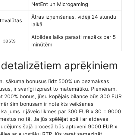
NetEnt un Microgaming
Ātras izņemšanas, vidēji 24 stundu
ptovalūtas
laikā
Atbildes laiks parasti mazāks par 5
e-pasts
minūtēm
 detalizētiem aprēķiniem
m, sākuma bonusus līdz 500% un bezmaksas
usus, ir svarīgi izprast to matemātiku. Piemēram,
at 200% bonus, jūsu kopējais bilance būs 300 EUR
ēr šim bonusam ir noteikts veikšanas
ka jums ir jāveic likmes par 300 EUR x 30 = 9000
estus no tā. Ja jūs spēlējat spēli ar atdeves
audējums šajā procesā būs aptuveni 9000 EUR x
pēles ar augstāku RTP, jūs varat samazināt