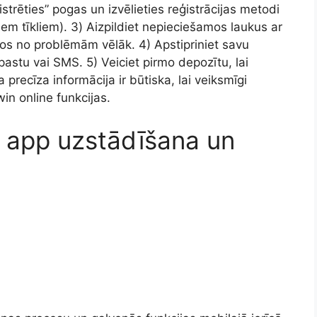
istrēties” pogas un izvēlieties reģistrācijas metodi
jiem tīkliem). 3) Aizpildiet nepieciešamos laukus ar
tos no problēmām vēlāk. 4) Apstipriniet savu
pastu vai SMS. 5) Veiciet pirmo depozītu, lai
precīza informācija ir būtiska, lai veiksmīgi
in online funkcijas.
n app uzstādīšana un