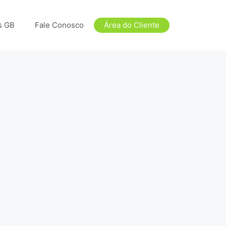
s GB
Fale Conosco
Área do Cliente