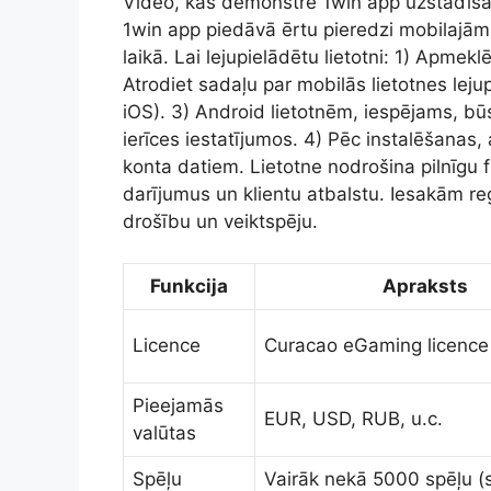
Video, kas demonstrē 1win app uzstādīšan
1win app piedāvā ērtu pieredzi mobilajām i
laikā. Lai lejupielādētu lietotni: 1) Apmekl
Atrodiet sadaļu par mobilās lietotnes lejup
iOS). 3) Android lietotnēm, iespējams, b
ierīces iestatījumos. 4) Pēc instalēšanas, 
konta datiem. Lietotne nodrošina pilnīgu 
darījumus un klientu atbalstu. Iesakām regu
drošību un veiktspēju.
Funkcija
Apraksts
Licence
Curacao eGaming licence
Pieejamās
EUR, USD, RUB, u.c.
valūtas
Spēļu
Vairāk nekā 5000 spēļu (s