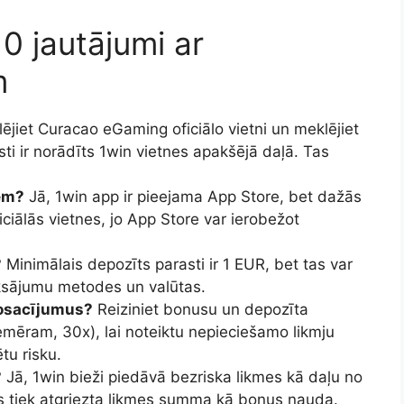
0 jautājumi ar
m
jiet Curacao eGaming oficiālo vietni un meklējiet
sti ir norādīts 1win vietnes apakšējā daļā. Tas
cēm?
Jā, 1win app ir pieejama App Store, bet dažās
oficiālās vietnes, jo App Store var ierobežot
?
Minimālais depozīts parasti ir 1 EUR, bet tas var
aksājumu metodes un valūtas.
nosacījumus?
Reiziniet bonusu un depozīta
emēram, 30x), lai noteiktu nepieciešamo likmju
tu risku.
?
Jā, 1win bieži piedāvā bezriska likmes kā daļu no
ums tiek atgriezta likmes summa kā bonus nauda.