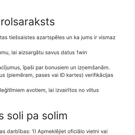
trolsaraksts
ļautas tiešsaistes azartspēles un ka jums ir vismaz
jumu, lai aizsargātu savus datus 1win
acījumus, īpaši par bonusiem un izņemšanām.
us (piemēram, pases vai ID kartes) verifikācijas
leģitīmiem avotiem, lai izvairītos no viltus
 soli pa solim
as darbības: 1) Apmeklējiet oficiālo vietni vai