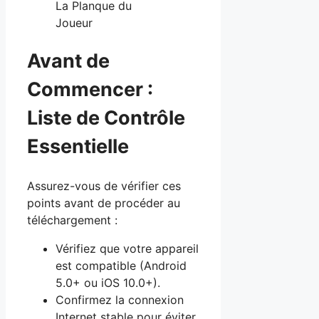
La Planque du
Joueur
Avant de
Commencer :
Liste de Contrôle
Essentielle
Assurez-vous de vérifier ces
points avant de procéder au
téléchargement :
Vérifiez que votre appareil
est compatible (Android
5.0+ ou iOS 10.0+).
Confirmez la connexion
Internet stable pour éviter