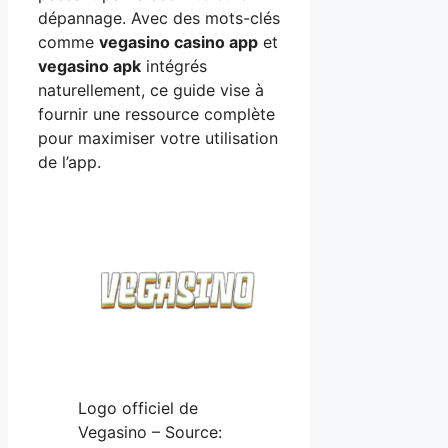
dépannage. Avec des mots-clés
comme
vegasino casino app
et
vegasino apk
intégrés
naturellement, ce guide vise à
fournir une ressource complète
pour maximiser votre utilisation
de l’app.
Logo officiel de
Vegasino – Source: