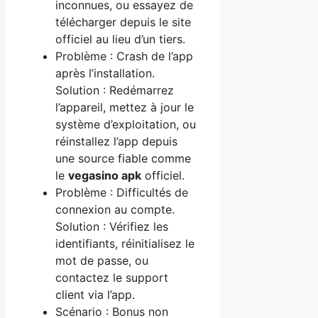
inconnues, ou essayez de
télécharger depuis le site
officiel au lieu d’un tiers.
Problème : Crash de l’app
après l’installation.
Solution : Redémarrez
l’appareil, mettez à jour le
système d’exploitation, ou
réinstallez l’app depuis
une source fiable comme
le
vegasino apk
officiel.
Problème : Difficultés de
connexion au compte.
Solution : Vérifiez les
identifiants, réinitialisez le
mot de passe, ou
contactez le support
client via l’app.
Scénario : Bonus non