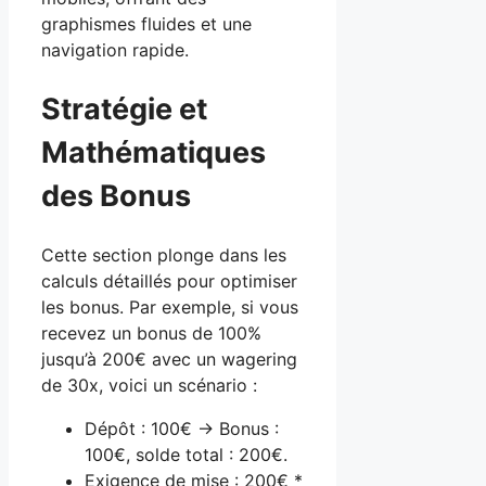
graphismes fluides et une
navigation rapide.
Stratégie et
Mathématiques
des Bonus
Cette section plonge dans les
calculs détaillés pour optimiser
les bonus. Par exemple, si vous
recevez un bonus de 100%
jusqu’à 200€ avec un wagering
de 30x, voici un scénario :
Dépôt : 100€ → Bonus :
100€, solde total : 200€.
Exigence de mise : 200€ *