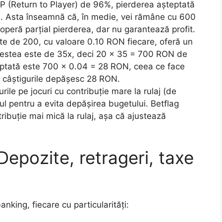
TP (Return to Player) de 96%, pierderea așteptată
N. Asta înseamnă că, în medie, vei rămâne cu 600
peră parțial pierderea, dar nu garantează profit.
ite de 200, cu valoare 0.10 RON fiecare, oferă un
acestea este de 35x, deci 20 x 35 = 700 RON de
eptată este 700 x 0.04 = 28 RON, ceea ce face
ă câștigurile depășesc 28 RON.
ile pe jocuri cu contribuție mare la rulaj (de
dul pentru a evita depășirea bugetului. Betflag
ribuție mai mică la rulaj, așa că ajustează
Depozite, retrageri, taxe
nking, fiecare cu particularități: