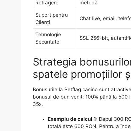
Retragere
metodă
Suport pentru
Chat live, email, tele
Clienți
Tehnologie
SSL 256-bit, autentif
Securitate
Strategia bonusurilo
spatele promoțiilor ș
Bonusurile la Betflag casino sunt atracti
bonusul de bun venit: 100% până la 500 RO
35x.
Exemplu de calcul 1:
Depui 300 RON
totală este 600 RON. Pentru a îndep