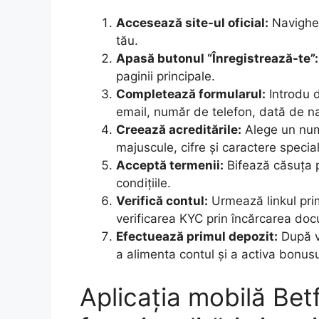
Accesează site-ul oficial:
Navighea
tău.
Apasă butonul “Înregistrează-te”:
paginii principale.
Completează formularul:
Introdu 
email, număr de telefon, dată de n
Creează acreditările:
Alege un nume
majuscule, cifre și caractere specia
Acceptă termenii:
Bifează căsuța p
condițiile.
Verifică contul:
Urmează linkul prim
verificarea KYC prin încărcarea doc
Efectuează primul depozit:
După v
a alimenta contul și a activa bonusu
Aplicația mobilă Bet