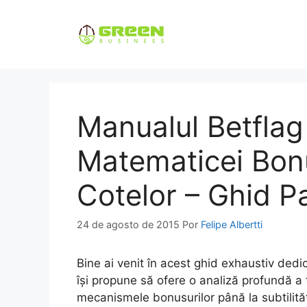
Manualul Betflag
Matematicei Bonus
Cotelor – Ghid P
24 de agosto de 2015
Por
Felipe Albertti
Bine ai venit în acest ghid exhaustiv dedi
își propune să ofere o analiză profundă a 
mecanismele bonusurilor până la subtilităț