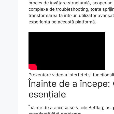
proces de învățare structurală, acoperind 
complexe de troubleshooting, toate spriji
transformarea ta într-un utilizator avansat
experiența pe această platformă.
Prezentare video a interfeței și funcționali
Înainte de a începe: 
esențiale
Înainte de a accesa serviciile Betflag, asi
experiență fără probleme: