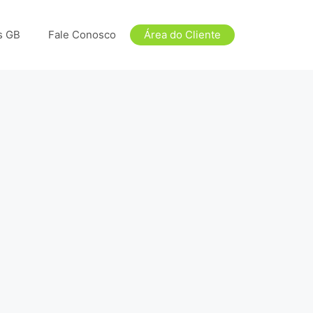
s GB
Fale Conosco
Área do Cliente