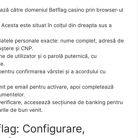
ză către domeniul Betflag casino prin browser-ul
Acesta este situat în colțul din dreapta sus a
datele personale exacte: nume complet, adresă de
aștere și CNP.
 de utilizator și o parolă puternică, cu
le.
entru confirmarea vârstei și a acordului cu
it pe email pentru activare, apoi completează
umentelor.
erificare, accesează secțiunea de banking pentru
rile de bun venit.
flag: Configurare,