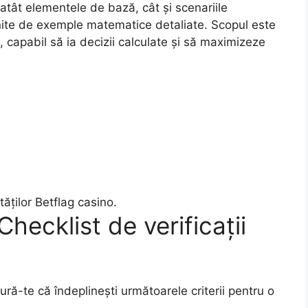
atât elementele de bază, cât și scenariile
nite de exemple matematice detaliate. Scopul este
, capabil să ia decizii calculate și să maximizeze
tăților Betflag casino.
Checklist de verificații
gură-te că îndeplinești următoarele criterii pentru o