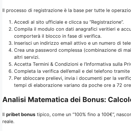
Il processo di registrazione è la base per tutte le operazio
Accedi al sito ufficiale e clicca su “Registrazione”.
Compila il modulo con dati anagrafici veritieri e ac
comporterà il blocco in fase di verifica.
Inserisci un indirizzo email attivo e un numero di tel
Crea una password complessa (combinazione di maius
altri servizi.
Accetta Termini & Condizioni e l’Informativa sulla Pr
Completa la verifica dell’email e del telefono tramite i
Per sbloccare prelievi, invia i documenti per la veri
tempi di elaborazione variano da poche ore a 72 ore 
Analisi Matematica dei Bonus: Calcol
Il
pribet bonus
tipico, come un “100% fino a 100€”, nasco
reale.