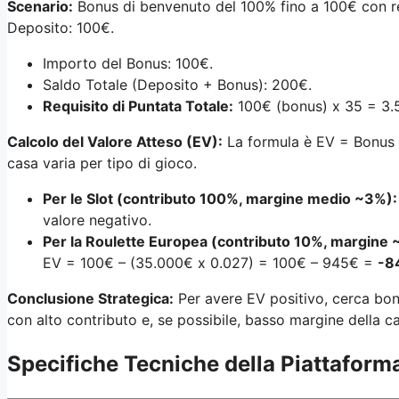
Scenario:
Bonus di benvenuto del 100% fino a 100€ con re
Deposito: 100€.
Importo del Bonus: 100€.
Saldo Totale (Deposito + Bonus): 200€.
Requisito di Puntata Totale:
100€ (bonus) x 35 = 3.
Calcolo del Valore Atteso (EV):
La formula è EV = Bonus –
casa varia per tipo di gioco.
Per le Slot (contributo 100%, margine medio ~3%):
valore negativo.
Per la Roulette Europea (contributo 10%, margine 
EV = 100€ – (35.000€ x 0.027) = 100€ – 945€ =
-8
Conclusione Strategica:
Per avere EV positivo, cerca bon
con alto contributo e, se possibile, basso margine della ca
Specifiche Tecniche della Piattaforma