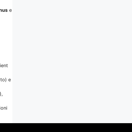
onus
e
ient
to) e
),
ioni