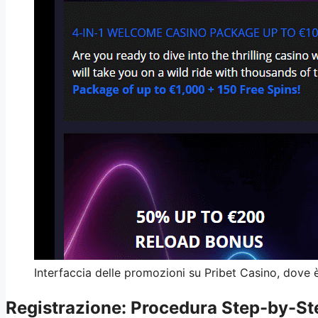
Interfaccia delle promozioni su Pribet Casino, dove è
Registrazione: Procedura Step-by-St