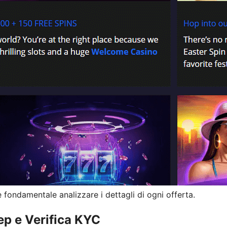
 fondamentale analizzare i dettagli di ogni offerta.
ep e Verifica KYC