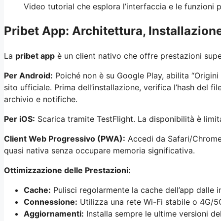
Video tutorial che esplora l’interfaccia e le funzioni p
Pribet App: Architettura, Installazio
La
pribet app
è un client nativo che offre prestazioni supe
Per Android:
Poiché non è su Google Play, abilita “Origini
sito ufficiale. Prima dell’installazione, verifica l’hash del 
archivio e notifiche.
Per iOS:
Scarica tramite TestFlight. La disponibilità è limi
Client Web Progressivo (PWA):
Accedi da Safari/Chrome 
quasi nativa senza occupare memoria significativa.
Ottimizzazione delle Prestazioni:
Cache:
Pulisci regolarmente la cache dell’app dalle i
Connessione:
Utilizza una rete Wi-Fi stabile o 4G/5G
Aggiornamenti:
Installa sempre le ultime versioni de