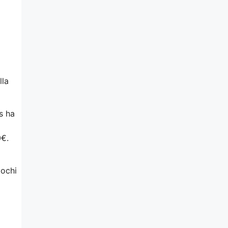
lla
us ha
0€.
iochi