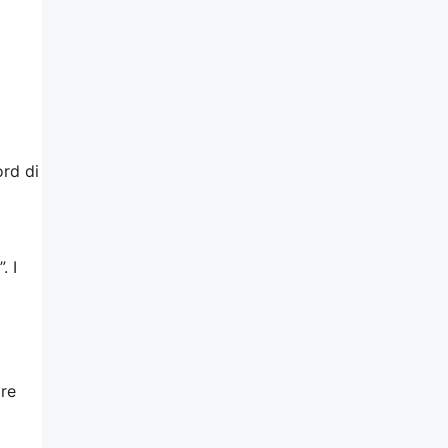
rd di
. I
ore