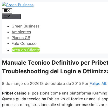
Pular
para
Menu
o
Menu
conteúdo
Green Business
Ambientes
Planos GB
Fale Conosco
Área do Cliente
Manuale Tecnico Definitivo per Pribet
Troubleshooting del Login e Ottimizz
8 de março de 2026
18 de outubro de 2015
Por
Felipe Alb
Pribet casinò
si posiziona come una piattaforma iGaming c
Questa guida tecnica ha l’obiettivo di fornire un’analisi a
processo di registrazione alle strategie per massimizzare i