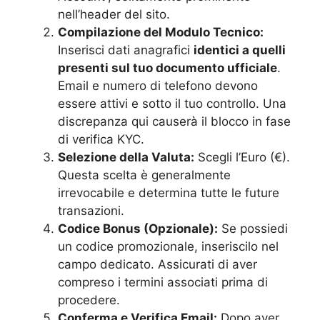
nell’header del sito.
Compilazione del Modulo Tecnico:
Inserisci dati anagrafici
identici a quelli
presenti sul tuo documento ufficiale
.
Email e numero di telefono devono
essere attivi e sotto il tuo controllo. Una
discrepanza qui causerà il blocco in fase
di verifica KYC.
Selezione della Valuta:
Scegli l’Euro (€).
Questa scelta è generalmente
irrevocabile e determina tutte le future
transazioni.
Codice Bonus (Opzionale):
Se possiedi
un codice promozionale, inseriscilo nel
campo dedicato. Assicurati di aver
compreso i termini associati prima di
procedere.
Conferma e Verifica Email:
Dopo aver