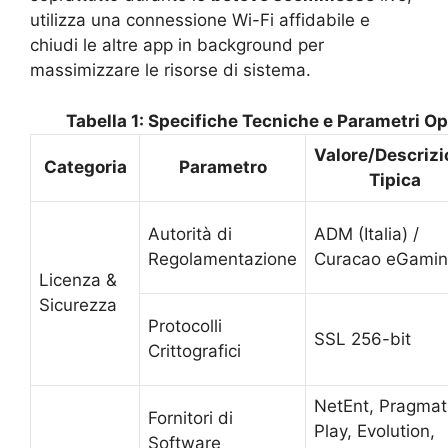
utilizza una connessione Wi-Fi affidabile e
chiudi le altre app in background per
massimizzare le risorse di sistema.
Tabella 1: Specifiche Tecniche e Parametri Op
Valore/Descriz
Categoria
Parametro
Tipica
Autorità di
ADM (Italia) /
Regolamentazione
Curacao eGami
Licenza &
Sicurezza
Protocolli
SSL 256-bit
Crittografici
NetEnt, Pragmat
Fornitori di
Play, Evolution,
Software