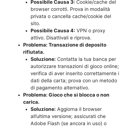
Possibile Causa 3:
Cookie/cache del
browser corrotti. Prova in modalità
privata o cancella cache/cookie del
sito.
Possibile Causa 4:
VPN o proxy
attivo. Disattivali e riprova.
Problema: Transazione di deposito
rifiutata.
Soluzione:
Contatta la tua banca per
autorizzare transazioni di gioco online;
verifica di aver inserito correttamente i
dati della carta; prova con un metodo
di pagamento alternativo.
Problema: Gioco che si blocca o non
carica.
Soluzione:
Aggiorna il browser
all’ultima versione; assicurati che
Adobe Flash (se ancora in uso) o