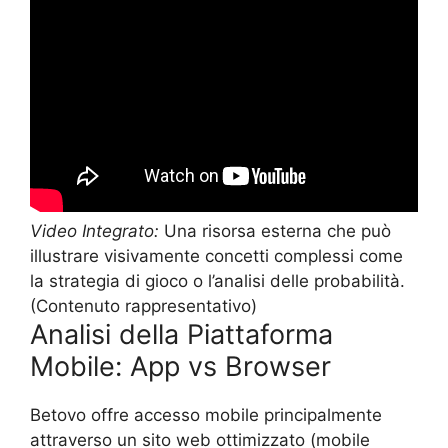
Video Integrato:
Una risorsa esterna che può
illustrare visivamente concetti complessi come
la strategia di gioco o l’analisi delle probabilità.
(Contenuto rappresentativo)
Analisi della Piattaforma
Mobile: App vs Browser
Betovo offre accesso mobile principalmente
attraverso un sito web ottimizzato (mobile