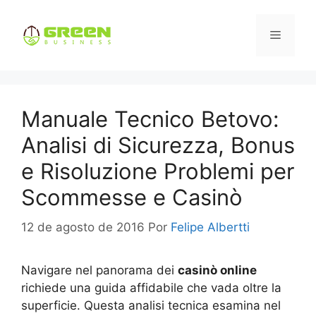
Manuale Tecnico Betovo:
Analisi di Sicurezza, Bonus
e Risoluzione Problemi per
Scommesse e Casinò
12 de agosto de 2016
Por
Felipe Albertti
Navigare nel panorama dei
casinò online
richiede una guida affidabile che vada oltre la
superficie. Questa analisi tecnica esamina nel