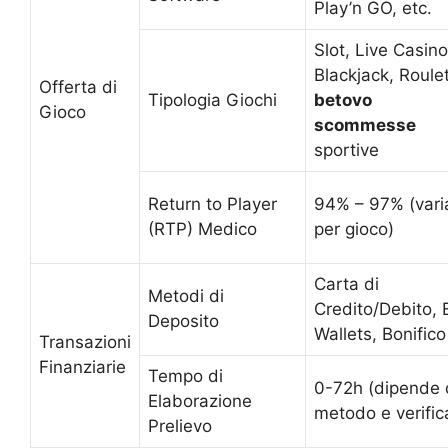
Play’n GO, etc.
Slot, Live Casino
Blackjack, Roulet
Offerta di
Tipologia Giochi
betovo
Gioco
scommesse
sportive
Return to Player
94% – 97% (vari
(RTP) Medico
per gioco)
Carta di
Metodi di
Credito/Debito, 
Deposito
Wallets, Bonifico
Transazioni
Finanziarie
Tempo di
0-72h (dipende 
Elaborazione
metodo e verific
Prelievo