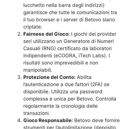
lucchetto nella barra degli indirizzi)
garantisce che tutte le comunicazioni tra
il tuo browser e i server di Betovo siano
criptate.
Fairness del Gioco:
I giochi dei provider
seri utilizzano un Generatore di Numeri
Casuali (RNG) certificato da laboratori
indipendenti (eCOGRA, iTech Labs). I
risultati sono imprevedibili e non
manipolabili.
Protezione del Conto:
Abilita
l’autenticazione a due fattori (2FA) se
disponibile. Utilizza una password
complessa e unica per Betovo. Controlla
regolarmente la cronologia delle
transazioni.
Gioco Responsabile:
Betovo deve fornire
strumenti per l’autolimitazione (deposito,