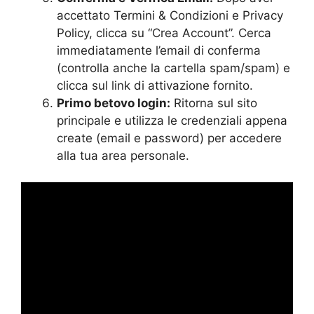
accettato Termini & Condizioni e Privacy
Policy, clicca su “Crea Account”. Cerca
immediatamente l’email di conferma
(controlla anche la cartella spam/spam) e
clicca sul link di attivazione fornito.
Primo
betovo login
:
Ritorna sul sito
principale e utilizza le credenziali appena
create (email e password) per accedere
alla tua area personale.