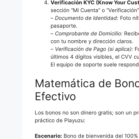
Verificación KYC (Know Your Cus
sección “Mi Cuenta” o “Verificación”
–
Documento de Identidad:
Foto nít
pasaporte.
–
Comprobante de Domicilio:
Recibo
con tu nombre y dirección claros.
–
Verificación de Pago (si aplica):
Fo
últimos 4 dígitos visibles, el CVV cu
El equipo de soporte suele respond
Matemática de Bonos
Efectivo
Los bonos no son dinero gratis; son un 
práctico de Playuzu:
Escenario:
Bono de bienvenida del 100% h