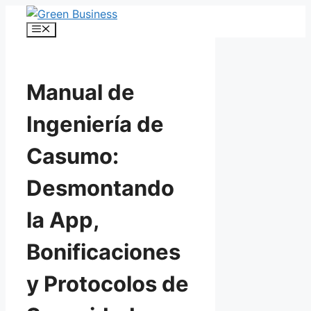
Pular
para
Menu
o
conteúdo
Manual de
Ingeniería de
Casumo:
Desmontando
la App,
Bonificaciones
y Protocolos de