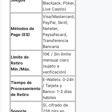
Juegos
Blackjack, Póker,
Live Casino)
Visa/Mastercard,
PayPal, Skrill,
Métodos de
Neteller,
Pago (ES)
Paysafecard,
Transferencia
Bancaria
10€ / Sin límite
Límite de
mensual claro
Retiro
(sujeto a
Mín./Máx.
verificación)
E-Wallets: 0-24h
Tiempo de
/ Tarjeta y
Procesamiento
Banco: 1-3 días
de Retiro
hábiles
Sí, cifrado de
Soporte
256 bits en