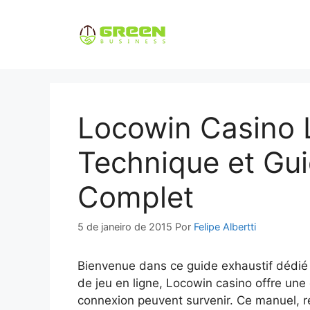
Locowin Casino L
Technique et Gu
Complet
5 de janeiro de 2015
Por
Felipe Albertti
Bienvenue dans ce guide exhaustif dédi
de jeu en ligne, Locowin casino offre un
connexion peuvent survenir. Ce manuel, ré