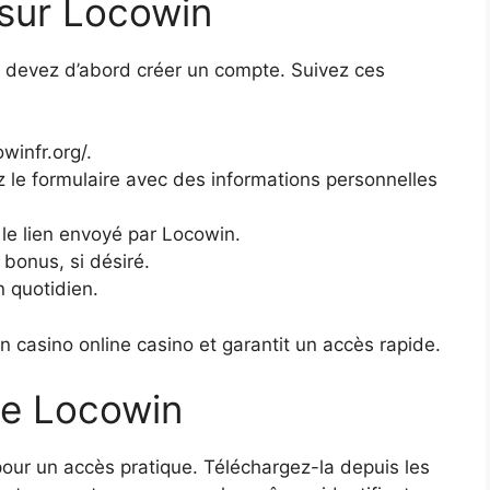
 sur Locowin
s devez d’abord créer un compte. Suivez ces
owinfr.org/.
ez le formulaire avec des informations personnelles
 le lien envoyé par Locowin.
bonus, si désiré.
n quotidien.
 casino online casino et garantit un accès rapide.
de Locowin
our un accès pratique. Téléchargez-la depuis les