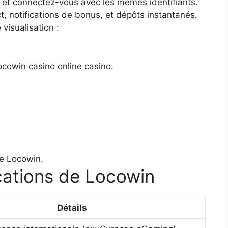
la, et connectez-vous avec les mêmes identifiants.
ct, notifications de bonus, et dépôts instantanés.
visualisation :
ocowin casino online casino.
de Locowin.
cations de Locowin
Détails