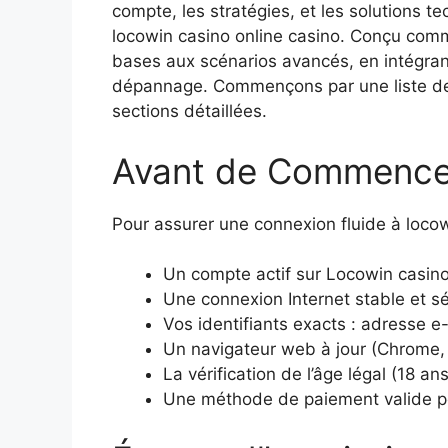
compte, les stratégies, et les solutions te
locowin casino online casino. Conçu comm
bases aux scénarios avancés, en intégra
dépannage. Commençons par une liste de 
sections détaillées.
Avant de Commencer 
Pour assurer une connexion fluide à locow
Un compte actif sur Locowin casino (
Une connexion Internet stable et sé
Vos identifiants exacts : adresse e
Un navigateur web à jour (Chrome, Fi
La vérification de l’âge légal (18 ans
Une méthode de paiement valide pou