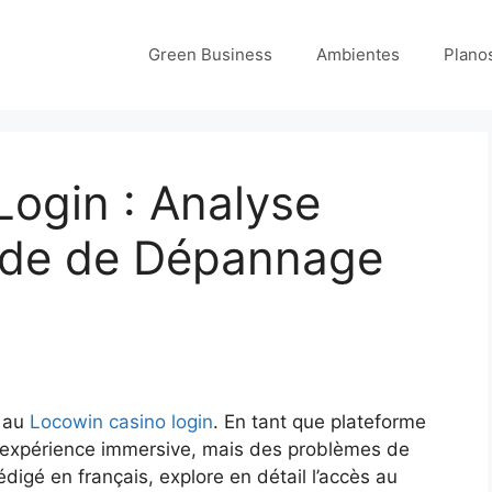
Green Business
Ambientes
Plano
ogin : Analyse
ide de Dépannage
é au
Locowin casino login
. En tant que plateforme
e expérience immersive, mais des problèmes de
digé en français, explore en détail l’accès au