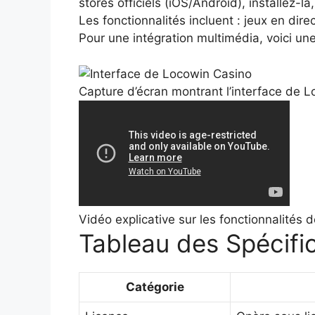
stores officiels (iOS/Android), installez-
Les fonctionnalités incluent : jeux en dire
Pour une intégration multimédia, voici une 
Capture d’écran montrant l’interface de L
Vidéo explicative sur les fonctionnalités 
Tableau des Spécifi
Catégorie