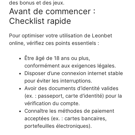
des bonus et des jeux.
Avant de commencer :
Checklist rapide
Pour optimiser votre utilisation de Leonbet
online, vérifiez ces points essentiels :
Être âgé de 18 ans ou plus,
conformément aux exigences légales.
Disposer d’une connexion internet stable
pour éviter les interruptions.
Avoir des documents d’identité valides
(ex. : passeport, carte d’identité) pour la
vérification du compte.
Connaître les méthodes de paiement
acceptées (ex. : cartes bancaires,
portefeuilles électroniques).