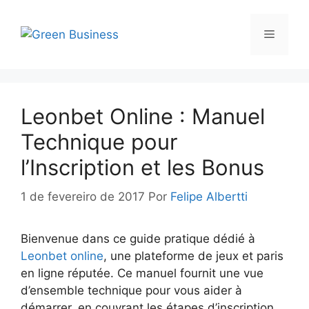
Leonbet Online : Manuel
Technique pour
l’Inscription et les Bonus
1 de fevereiro de 2017
Por
Felipe Albertti
Bienvenue dans ce guide pratique dédié à
Leonbet online
, une plateforme de jeux et paris
en ligne réputée. Ce manuel fournit une vue
d’ensemble technique pour vous aider à
démarrer, en couvrant les étapes d’inscription,