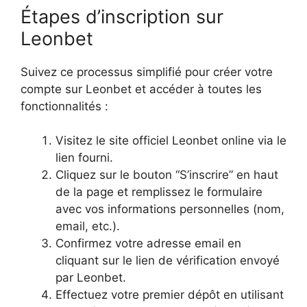
Étapes d’inscription sur
Leonbet
Suivez ce processus simplifié pour créer votre
compte sur Leonbet et accéder à toutes les
fonctionnalités :
Visitez le site officiel Leonbet online via le
lien fourni.
Cliquez sur le bouton “S’inscrire” en haut
de la page et remplissez le formulaire
avec vos informations personnelles (nom,
email, etc.).
Confirmez votre adresse email en
cliquant sur le lien de vérification envoyé
par Leonbet.
Effectuez votre premier dépôt en utilisant