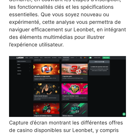
les fonctionnalités clés et les spécifications
essentielles. Que vous soyez nouveau ou
expérimenté, cette analyse vous permettra de
naviguer efficacement sur Leonbet, en intégrant
des éléments multimédias pour illustrer
l’expérience utilisateur.
Capture d’écran montrant les différentes offres
de casino disponibles sur Leonbet, y compris