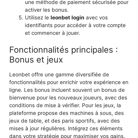
une méthode de paiement sécurisée pour
activer les bonus.
Utilisez le
leonbet login
avec vos
identifiants pour accéder à votre compte
et commencer à jouer.
Fonctionnalités principales :
Bonus et jeux
Leonbet offre une gamme diversifiée de
fonctionnalités pour enrichir votre expérience en
ligne. Les bonus incluent souvent un bonus de
bienvenue pour les nouveaux joueurs, avec des
conditions de mise à vérifier. Pour les jeux, la
plateforme propose des machines à sous, des
jeux de table, et des paris sportifs, avec des
mises à jour régulières. Intégrez ces éléments
dans votre stratégie pour maximiser vos gains.