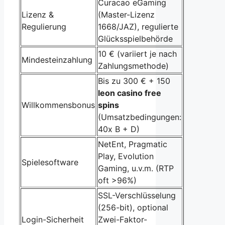
Curacao eGaming
Lizenz &
(Master-Lizenz
Regulierung
1668/JAZ), regulierte
Glücksspielbehörde
10 € (variiert je nach
Mindesteinzahlung
Zahlungsmethode)
Bis zu 300 € + 150
leon casino free
Willkommensbonus
spins
(Umsatzbedingungen:
40x B + D)
NetEnt, Pragmatic
Play, Evolution
Spielesoftware
Gaming, u.v.m. (RTP
oft >96%)
SSL-Verschlüsselung
(256-bit), optional
Login-Sicherheit
Zwei-Faktor-