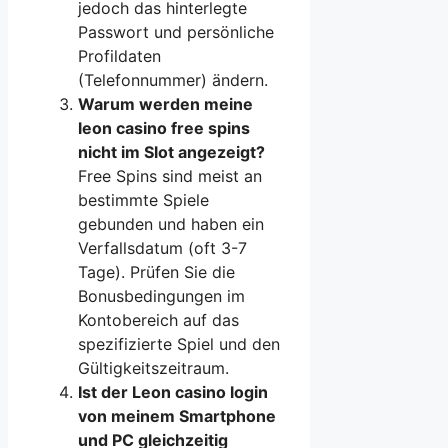
jedoch das hinterlegte
Passwort und persönliche
Profildaten
(Telefonnummer) ändern.
Warum werden meine
leon casino free spins
nicht im Slot angezeigt?
Free Spins sind meist an
bestimmte Spiele
gebunden und haben ein
Verfallsdatum (oft 3-7
Tage). Prüfen Sie die
Bonusbedingungen im
Kontobereich auf das
spezifizierte Spiel und den
Gültigkeitszeitraum.
Ist der
Leon casino login
von meinem Smartphone
und PC gleichzeitig