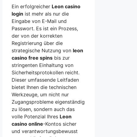
Ein erfolgreicher
Leon casino
login
ist mehr als nur die
Eingabe von E-Mail und
Passwort. Es ist ein Prozess,
der von der korrekten
Registrierung über die
strategische Nutzung von
leon
casino free spins
bis zur
stringenten Einhaltung von
Sicherheitsprotokollen reicht.
Dieser umfassende Leitfaden
bietet Ihnen die technischen
Werkzeuge, um nicht nur
Zugangsprobleme eigenständig
zu lösen, sondern auch das
volle Potenzial Ihres
Leon
casino online
-Kontos sicher
und verantwortungsbewusst