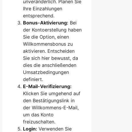
unveränderlich
. Planen Sie
Ihre Einzahlungen
entsprechend.
Bonus-Aktivierung:
Bei
der Kontoerstellung haben
Sie die Option, einen
Willkommensbonus zu
aktivieren. Entscheiden
Sie sich hier bewusst, da
dies die anschließenden
Umsatzbedingungen
definiert.
E-Mail-Verifizierung:
Klicken Sie umgehend auf
den Bestätigungslink in
der Willkommens-E-Mail,
um das Konto
freizuschalten.
Login:
Verwenden Sie