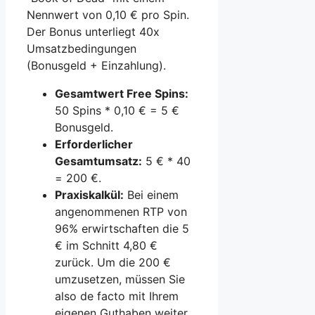
Nennwert von 0,10 € pro Spin.
Der Bonus unterliegt 40x
Umsatzbedingungen
(Bonusgeld + Einzahlung).
Gesamtwert Free Spins:
50 Spins * 0,10 € = 5 €
Bonusgeld.
Erforderlicher
Gesamtumsatz:
5 € * 40
= 200 €.
Praxiskalkül:
Bei einem
angenommenen RTP von
96% erwirtschaften die 5
€ im Schnitt 4,80 €
zurück. Um die 200 €
umzusetzen, müssen Sie
also de facto mit Ihrem
eigenen Guthaben weiter