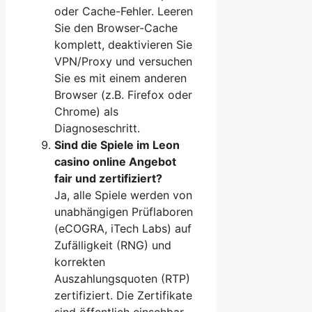
oder Cache-Fehler. Leeren
Sie den Browser-Cache
komplett, deaktivieren Sie
VPN/Proxy und versuchen
Sie es mit einem anderen
Browser (z.B. Firefox oder
Chrome) als
Diagnoseschritt.
Sind die Spiele im
Leon
casino online
Angebot
fair und zertifiziert?
Ja, alle Spiele werden von
unabhängigen Prüflaboren
(eCOGRA, iTech Labs) auf
Zufälligkeit (RNG) und
korrekten
Auszahlungsquoten (RTP)
zertifiziert. Die Zertifikate