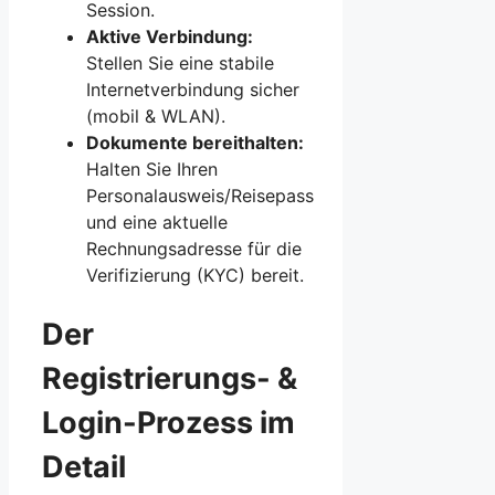
Session.
Aktive Verbindung:
Stellen Sie eine stabile
Internetverbindung sicher
(mobil & WLAN).
Dokumente bereithalten:
Halten Sie Ihren
Personalausweis/Reisepass
und eine aktuelle
Rechnungsadresse für die
Verifizierung (KYC) bereit.
Der
Registrierungs- &
Login-Prozess im
Detail