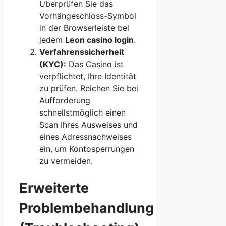
Überprüfen Sie das
Vorhängeschloss-Symbol
in der Browserleiste bei
jedem
Leon casino login
.
Verfahrenssicherheit
(KYC):
Das Casino ist
verpflichtet, Ihre Identität
zu prüfen. Reichen Sie bei
Aufforderung
schnellstmöglich einen
Scan Ihres Ausweises und
eines Adressnachweises
ein, um Kontosperrungen
zu vermeiden.
Erweiterte
Problembehandlung