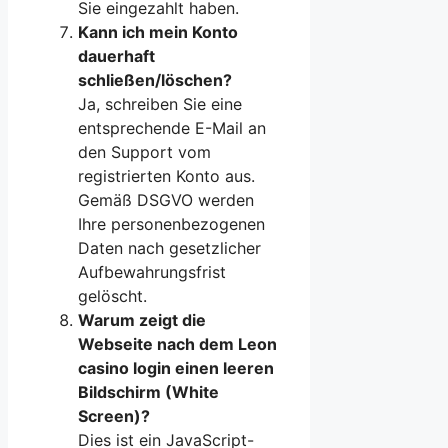
Sie eingezahlt haben.
Kann ich mein Konto
dauerhaft
schließen/löschen?
Ja, schreiben Sie eine
entsprechende E-Mail an
den Support vom
registrierten Konto aus.
Gemäß DSGVO werden
Ihre personenbezogenen
Daten nach gesetzlicher
Aufbewahrungsfrist
gelöscht.
Warum zeigt die
Webseite nach dem
Leon
casino login
einen leeren
Bildschirm (White
Screen)?
Dies ist ein JavaScript-