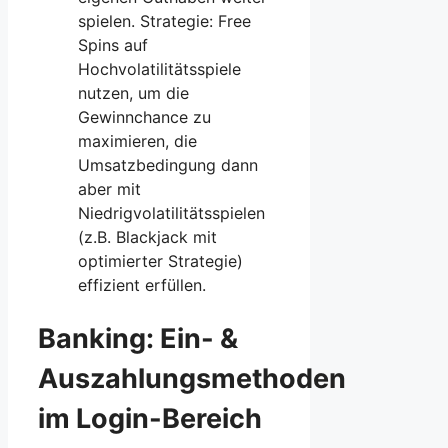
spielen. Strategie: Free
Spins auf
Hochvolatilitätsspiele
nutzen, um die
Gewinnchance zu
maximieren, die
Umsatzbedingung dann
aber mit
Niedrigvolatilitätsspielen
(z.B. Blackjack mit
optimierter Strategie)
effizient erfüllen.
Banking: Ein- &
Auszahlungsmethoden
im Login-Bereich