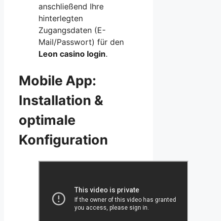
anschließend Ihre
hinterlegten
Zugangsdaten (E-
Mail/Passwort) für den
Leon casino login
.
Mobile App:
Installation &
optimale
Konfiguration