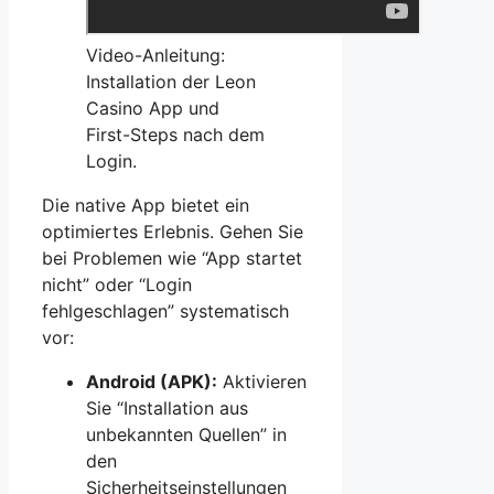
Video-Anleitung:
Installation der Leon
Casino App und
First-Steps nach dem
Login.
Die native App bietet ein
optimiertes Erlebnis. Gehen Sie
bei Problemen wie “App startet
nicht” oder “Login
fehlgeschlagen” systematisch
vor:
Android (APK):
Aktivieren
Sie “Installation aus
unbekannten Quellen” in
den
Sicherheitseinstellungen