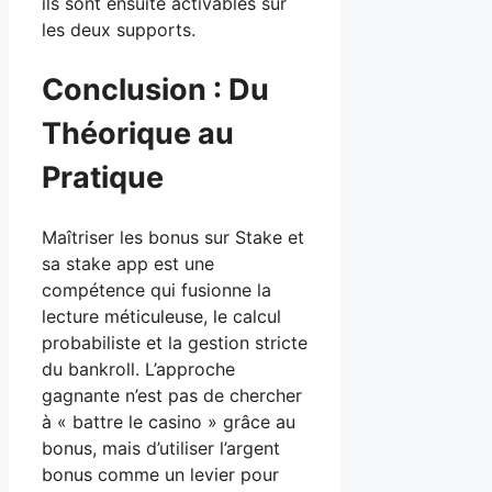
ils sont ensuite activables sur
les deux supports.
Conclusion : Du
Théorique au
Pratique
Maîtriser les bonus sur Stake et
sa stake app est une
compétence qui fusionne la
lecture méticuleuse, le calcul
probabiliste et la gestion stricte
du bankroll. L’approche
gagnante n’est pas de chercher
à « battre le casino » grâce au
bonus, mais d’utiliser l’argent
bonus comme un levier pour