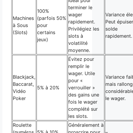
Idéal pour
terminer le
100%
wager
Variance éle
Machines
(parfois 50%
rapidement.
Peut épuiser
à Sous
pour
Privilégiez les
solde
(Slots)
certains
slots à
rapidement.
jeux)
volatilité
moyenne.
Évitez pour
remplir le
wager. Utile
Blackjack,
Variance fai
pour «
Baccarat,
mais rallon
5% à 20%
verrouiller »
Vidéo
considérabl
des gains une
Poker
le wager.
fois le wager
complété sur
les slots.
Roulette
Généralement à
(numéros
5% à 10%
proscrire pour
–