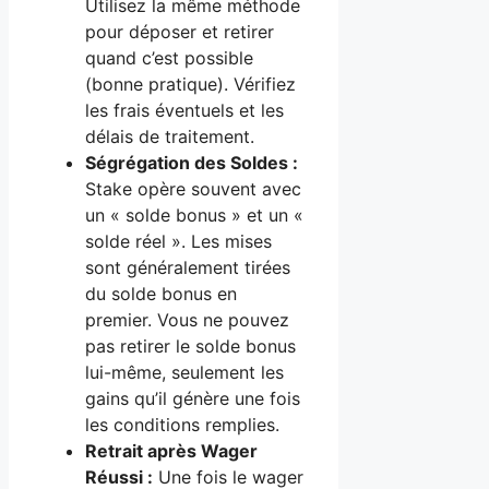
Utilisez la même méthode
pour déposer et retirer
quand c’est possible
(bonne pratique). Vérifiez
les frais éventuels et les
délais de traitement.
Ségrégation des Soldes :
Stake opère souvent avec
un « solde bonus » et un «
solde réel ». Les mises
sont généralement tirées
du solde bonus en
premier. Vous ne pouvez
pas retirer le solde bonus
lui-même, seulement les
gains qu’il génère une fois
les conditions remplies.
Retrait après Wager
Réussi :
Une fois le wager