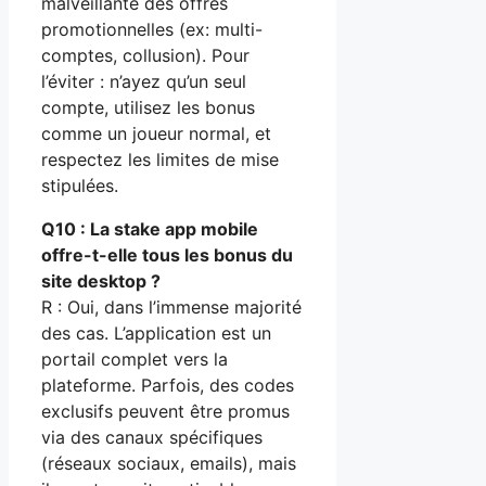
malveillante des offres
promotionnelles (ex: multi-
comptes, collusion). Pour
l’éviter : n’ayez qu’un seul
compte, utilisez les bonus
comme un joueur normal, et
respectez les limites de mise
stipulées.
Q10 : La stake app mobile
offre-t-elle tous les bonus du
site desktop ?
R : Oui, dans l’immense majorité
des cas. L’application est un
portail complet vers la
plateforme. Parfois, des codes
exclusifs peuvent être promus
via des canaux spécifiques
(réseaux sociaux, emails), mais