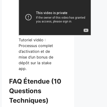
Tutoriel vidéo :
Processus complet
d’activation et de
mise d’un bonus de
dépôt sur la stake
app.
FAQ Étendue (10
Questions
Techniques)