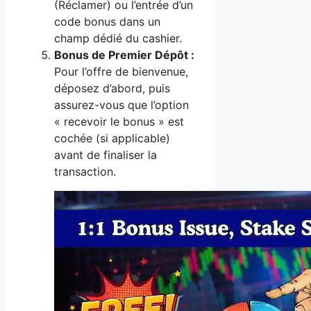
(Réclamer) ou l’entrée d’un
code bonus dans un
champ dédié du cashier.
Bonus de Premier Dépôt :
Pour l’offre de bienvenue,
déposez d’abord, puis
assurez-vous que l’option
« recevoir le bonus » est
cochée (si applicable)
avant de finaliser la
transaction.