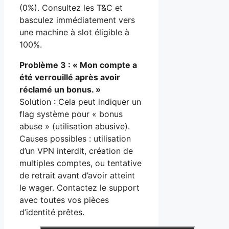
(0%). Consultez les T&C et
basculez immédiatement vers
une machine à slot éligible à
100%.
Problème 3 : « Mon compte a
été verrouillé après avoir
réclamé un bonus. »
Solution : Cela peut indiquer un
flag système pour « bonus
abuse » (utilisation abusive).
Causes possibles : utilisation
d’un VPN interdit, création de
multiples comptes, ou tentative
de retrait avant d’avoir atteint
le wager. Contactez le support
avec toutes vos pièces
d’identité prêtes.