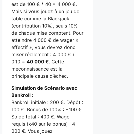
est de 100 € * 40 = 4 000 €.
Mais si vous jouez à un jeu de
table comme la Blackjack
(contribution 10%), seuls 10%
de chaque mise comptent. Pour
atteindre 4 000 € de wager «
effectif », vous devrez donc
miser réellement : 4 000 € /
0.10 =
40 000 €
. Cette
méconnaissance est la
principale cause d’échec.
Simulation de Scénario avec
Bankroll :
Bankroll initiale : 200 €. Dépôt :
100 €. Bonus de 100% : +100 €.
Solde total : 400 €. Wager
requis (x40 sur le bonus) : 4
000 €. Vous jouez