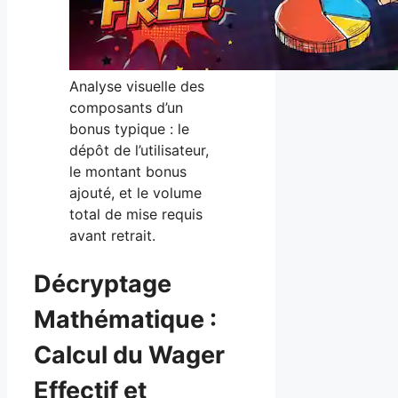
Analyse visuelle des
composants d’un
bonus typique : le
dépôt de l’utilisateur,
le montant bonus
ajouté, et le volume
total de mise requis
avant retrait.
Décryptage
Mathématique :
Calcul du Wager
Effectif et