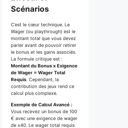
Scénarios
C’est le cœur technique. Le
Wager (ou playthrough) est le
montant total que vous devez
parier avant de pouvoir retirer
le bonus et les gains associés.
La formule critique est :
Montant du Bonus x Exigence
de Wager = Wager Total
Requis
. Cependant, la
contribution des jeux rend ce
calcul plus complexe.
Exemple de Calcul Avancé :
Vous recevez un bonus de 100
€ avec une exigence de wager
de x40. Le wager total requis