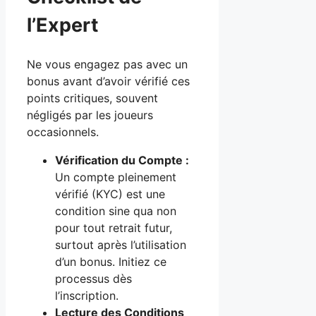
l’Expert
Ne vous engagez pas avec un
bonus avant d’avoir vérifié ces
points critiques, souvent
négligés par les joueurs
occasionnels.
Vérification du Compte :
Un compte pleinement
vérifié (KYC) est une
condition sine qua non
pour tout retrait futur,
surtout après l’utilisation
d’un bonus. Initiez ce
processus dès
l’inscription.
Lecture des Conditions