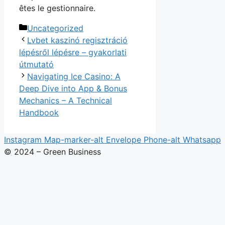
êtes le gestionnaire.
Categorias
Uncategorized
Lvbet kaszinó regisztráció
lépésről lépésre – gyakorlati
útmutató
Navigating Ice Casino: A
Deep Dive into App & Bonus
Mechanics – A Technical
Handbook
Instagram
Map-marker-alt
Envelope
Phone-alt
Whatsapp
© 2024 – Green Business