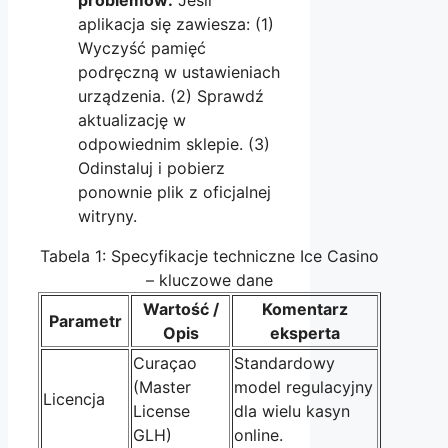
problemów:
Jeśli
aplikacja się zawiesza: (1)
Wyczyść pamięć
podręczną w ustawieniach
urządzenia. (2) Sprawdź
aktualizację w
odpowiednim sklepie. (3)
Odinstaluj i pobierz
ponownie plik z oficjalnej
witryny.
Tabela 1: Specyfikacje techniczne Ice Casino
– kluczowe dane
Wartość /
Komentarz
Parametr
Opis
eksperta
Curaçao
Standardowy
(Master
model regulacyjny
Licencja
License
dla wielu kasyn
GLH)
online.