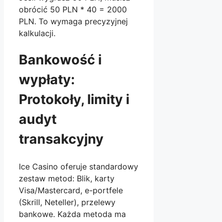
obrócić 50 PLN * 40 = 2000
PLN. To wymaga precyzyjnej
kalkulacji.
Bankowość i
wypłaty:
Protokoły, limity i
audyt
transakcyjny
Ice Casino oferuje standardowy
zestaw metod: Blik, karty
Visa/Mastercard, e-portfele
(Skrill, Neteller), przelewy
bankowe. Każda metoda ma