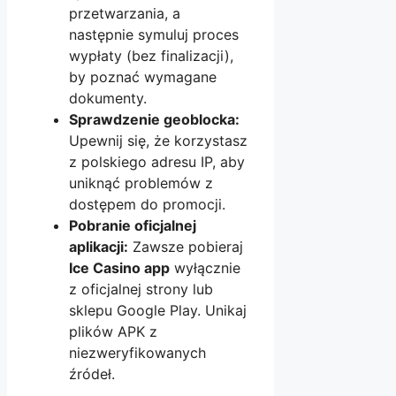
przetwarzania, a
następnie symuluj proces
wypłaty (bez finalizacji),
by poznać wymagane
dokumenty.
Sprawdzenie geoblocka:
Upewnij się, że korzystasz
z polskiego adresu IP, aby
uniknąć problemów z
dostępem do promocji.
Pobranie oficjalnej
aplikacji:
Zawsze pobieraj
Ice Casino app
wyłącznie
z oficjalnej strony lub
sklepu Google Play. Unikaj
plików APK z
niezweryfikowanych
źródeł.