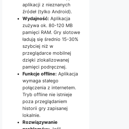
aplikacji z nieznanych
źródeł (tylko Android).
Wydajność:
Aplikacja
zużywa ok. 80-120 MB
pamięci RAM. Gry slotowe
ładują się średnio 15-30%
szybciej niż w
przeglądarce mobilnej
dzięki zlokalizowanej
pamięci podręcznej.
Funkcje offline:
Aplikacja
wymaga stałego
połączenia z internetem.
Tryb offline nie istnieje
poza przeglądaniem
historii gry zapisanej
lokalnie.
Rozwiązywanie