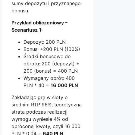
sumy depozytu i przyznanego
bonusu.
Przykład obliczeniowy –
Scenariusz 1:
Depozyt: 200 PLN
Bonus: +200 PLN (100%)
Środki bonusowe do
obrotu: 200 (depozyt) +
200 (bonus) = 400 PLN
Wymagany obrót: 400
PLN * 40 =
16 000 PLN
Zakładając grę w sloty o
średnim RTP 96%, teoretyczna
strata podczas realizacji
wymogu wyniesie 4% od
obróconej kwoty, czyli 16 000
PLN * 0,04 =
640 PLN
.