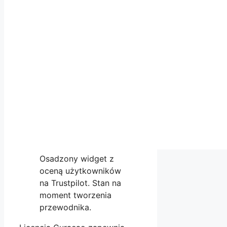
Osadzony widget z
oceną użytkowników
na Trustpilot. Stan na
moment tworzenia
przewodnika.