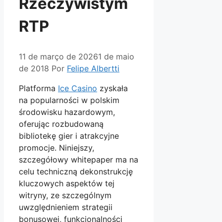
Rzeczywistym
RTP
11 de março de 2026
1 de maio
de 2018
Por
Felipe Albertti
Platforma
Ice Casino
zyskała
na popularności w polskim
środowisku hazardowym,
oferując rozbudowaną
bibliotekę gier i atrakcyjne
promocje. Niniejszy,
szczegółowy whitepaper ma na
celu techniczną dekonstrukcję
kluczowych aspektów tej
witryny, ze szczególnym
uwzględnieniem strategii
bonusowej, funkcjonalności