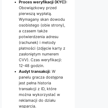
Proces weryfikacji (KYC):
Obowiązkowy przed
pierwszą wypłatą.
Wymagany skan dowodu
osobistego (obie strony),
a czasem także
potwierdzenia adresu
(rachunek) i metody
płatności (zdjęcie karty z
zasłoniętym numerem
CVV). Czas weryfikacji:
12-48 godzin.
Audyt transakcji:
W
panelu gracza dostępna
jest pełna historia
transakcji z ID, które
można wykorzystać w
reklamacji do działu
wsparcia.