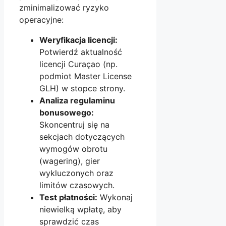
zminimalizować ryzyko
operacyjne:
Weryfikacja licencji:
Potwierdź aktualność
licencji Curaçao (np.
podmiot Master License
GLH) w stopce strony.
Analiza regulaminu
bonusowego:
Skoncentruj się na
sekcjach dotyczących
wymogów obrotu
(wagering), gier
wykluczonych oraz
limitów czasowych.
Test płatności:
Wykonaj
niewielką wpłatę, aby
sprawdzić czas