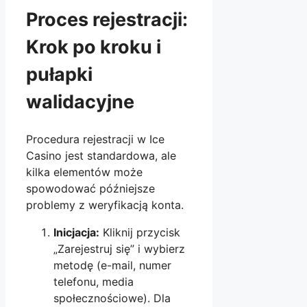
Proces rejestracji:
Krok po kroku i
pułapki
walidacyjne
Procedura rejestracji w Ice
Casino jest standardowa, ale
kilka elementów może
spowodować późniejsze
problemy z weryfikacją konta.
Inicjacja:
Kliknij przycisk
„Zarejestruj się” i wybierz
metodę (e-mail, numer
telefonu, media
społecznościowe). Dla