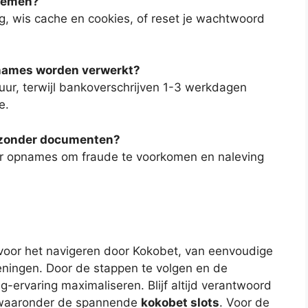
blemen?
g, wis cache en cookies, of reset je wachtwoord
pnames worden verwerkt?
ur, terwijl bankoverschrijven 1-3 werkdagen
e.
n zonder documenten?
voor opnames om fraude te voorkomen en naleving
 voor het navigeren door Kokobet, van eenvoudige
eningen. Door de stappen te volgen en de
g-ervaring maximaliseren. Blijf altijd verantwoord
, waaronder de spannende
kokobet slots
. Voor de