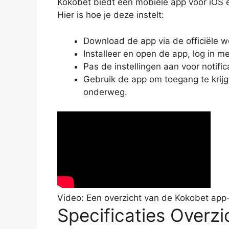
Kokobet biedt een mobiele app voor iOS e
Hier is hoe je deze instelt:
Download de app via de officiële we
Installeer en open de app, log in m
Pas de instellingen aan voor notific
Gebruik de app om toegang te krijg
onderweg.
Video: Een overzicht van de Kokobet app-
Specificaties Overzi