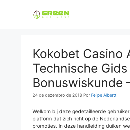
Kokobet Casino 
Technische Gids
Bonuswiskunde –
24 de dezembro de 2018
Por
Felipe Albertti
Welkom bij deze gedetailleerde gebruike
platform dat zich richt op de Nederland
promoties. In deze handleiding duiken we 