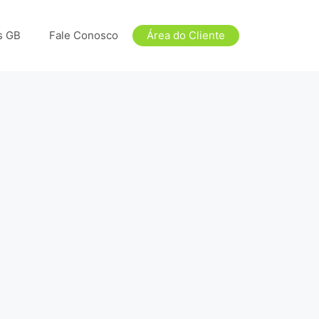
s GB
Fale Conosco
Área do Cliente