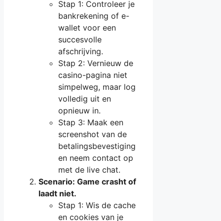
Stap 1: Controleer je
bankrekening of e-
wallet voor een
succesvolle
afschrijving.
Stap 2: Vernieuw de
casino-pagina niet
simpelweg, maar log
volledig uit en
opnieuw in.
Stap 3: Maak een
screenshot van de
betalingsbevestiging
en neem contact op
met de live chat.
Scenario: Game crasht of
laadt niet.
Stap 1: Wis de cache
en cookies van je