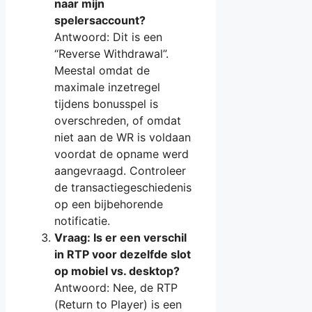
naar mijn
spelersaccount?
Antwoord: Dit is een
“Reverse Withdrawal”.
Meestal omdat de
maximale inzetregel
tijdens bonusspel is
overschreden, of omdat
niet aan de WR is voldaan
voordat de opname werd
aangevraagd. Controleer
de transactiegeschiedenis
op een bijbehorende
notificatie.
Vraag: Is er een verschil
in RTP voor dezelfde slot
op mobiel vs. desktop?
Antwoord: Nee, de RTP
(Return to Player) is een