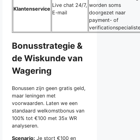
Live chat 24/7,
worden soms
Klantenservice
E-mail
doorgezet naar
payment- of
verificationspecialist
Bonusstrategie &
de Wiskunde van
Wagering
Bonussen zijn geen gratis geld,
maar leningen met
voorwaarden. Laten we een
standaard welkomstbonus van
100% tot €100 met 35x WR
analyseren.
Scenario:
Je stort €100 en