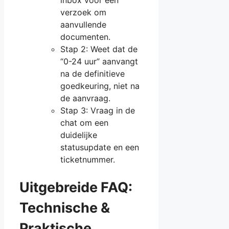
inbox voor een
verzoek om
aanvullende
documenten.
Stap 2: Weet dat de
“0-24 uur” aanvangt
na de definitieve
goedkeuring, niet na
de aanvraag.
Stap 3: Vraag in de
chat om een
duidelijke
statusupdate en een
ticketnummer.
Uitgebreide FAQ:
Technische &
Praktische