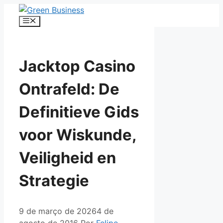
Pular
para
Menu
o
conteúdo
Jacktop Casino
Ontrafeld: De
Definitieve Gids
voor Wiskunde,
Veiligheid en
Strategie
9 de março de 2026
4 de
agosto de 2016
Por
Felipe