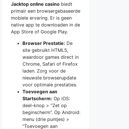
Jacktop online casino
biedt
primair een browsergebaseerde
mobiele ervaring. Er is geen
native app te downloaden in de
App Store of Google Play.
Browser Prestatie:
De
site gebruikt HTML5,
waardoor games direct in
Chrome, Safari of Firefox
laden. Zorg voor de
nieuwste browserupdate
voor optimale prestaties.
Toevoegen aan
Startscherm:
Op iOS:
deel-knop > “Zet op
beginscherm”. Op Android:
menu (drie puntjes) >
“Toevoegen aan