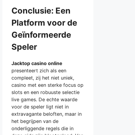
Conclusie: Een
Platform voor de
Geïnformeerde
Speler
Jacktop casino online
presenteert zich als een
compleet, zij het niet uniek,
casino met een sterke focus op
slots en een robuuste selectie
live games. De echte waarde
voor de speler ligt niet in
extravagante beloften, maar in
het begrijpen van de
onderliggende regels die in