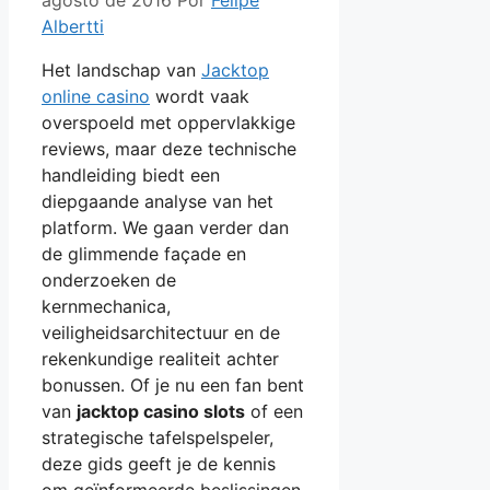
Albertti
Het landschap van
Jacktop
online casino
wordt vaak
overspoeld met oppervlakkige
reviews, maar deze technische
handleiding biedt een
diepgaande analyse van het
platform. We gaan verder dan
de glimmende façade en
onderzoeken de
kernmechanica,
veiligheidsarchitectuur en de
rekenkundige realiteit achter
bonussen. Of je nu een fan bent
van
jacktop casino slots
of een
strategische tafelspelspeler,
deze gids geeft je de kennis
om geïnformeerde beslissingen