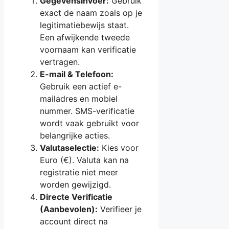
Gegevensinvoer:
Gebruik
exact de naam zoals op je
legitimatiebewijs staat.
Een afwijkende tweede
voornaam kan verificatie
vertragen.
E-mail & Telefoon:
Gebruik een actief e-
mailadres en mobiel
nummer. SMS-verificatie
wordt vaak gebruikt voor
belangrijke acties.
Valutaselectie:
Kies voor
Euro (€). Valuta kan na
registratie niet meer
worden gewijzigd.
Directe Verificatie
(Aanbevolen):
Verifieer je
account direct na