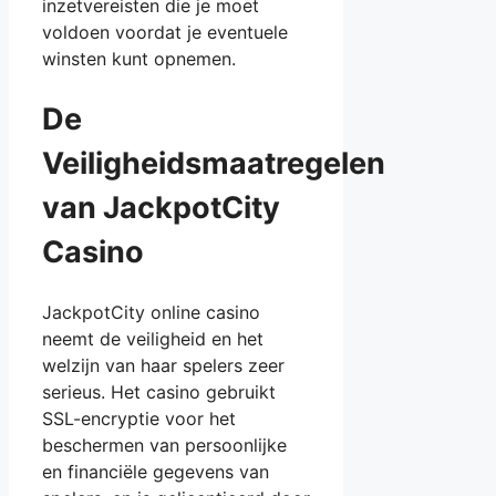
inzetvereisten die je moet
voldoen voordat je eventuele
winsten kunt opnemen.
De
Veiligheidsmaatregelen
van JackpotCity
Casino
JackpotCity online casino
neemt de veiligheid en het
welzijn van haar spelers zeer
serieus. Het casino gebruikt
SSL-encryptie voor het
beschermen van persoonlijke
en financiële gegevens van