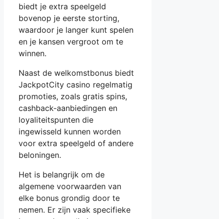
biedt je extra speelgeld
bovenop je eerste storting,
waardoor je langer kunt spelen
en je kansen vergroot om te
winnen.
Naast de welkomstbonus biedt
JackpotCity casino regelmatig
promoties, zoals gratis spins,
cashback-aanbiedingen en
loyaliteitspunten die
ingewisseld kunnen worden
voor extra speelgeld of andere
beloningen.
Het is belangrijk om de
algemene voorwaarden van
elke bonus grondig door te
nemen. Er zijn vaak specifieke