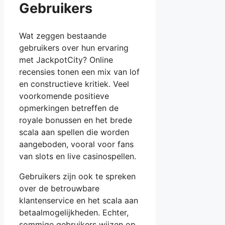
Gebruikers
Wat zeggen bestaande
gebruikers over hun ervaring
met JackpotCity? Online
recensies tonen een mix van lof
en constructieve kritiek. Veel
voorkomende positieve
opmerkingen betreffen de
royale bonussen en het brede
scala aan spellen die worden
aangeboden, vooral voor fans
van slots en live casinospellen.
Gebruikers zijn ook te spreken
over de betrouwbare
klantenservice en het scala aan
betaalmogelijkheden. Echter,
sommige gebruikers wijzen op