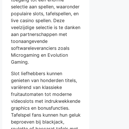
selectie aan spellen, waaronder
populaire slots, tafelspellen, en
live casino spellen. Deze
veelzijdige selectie is te danken
aan partnerschappen met
toonaangevende
softwareleveranciers zoals
Microgaming en Evolution
Gaming.
Slot liefhebbers kunnen
genieten van honderden titels,
variërend van klassieke
fruitautomaten tot moderne
videoslots met indrukwekkende
graphics en bonusfuncties.
Tafelspel fans kunnen hun geluk
beproeven bij blackjack,
roulette of baccarat tafels met