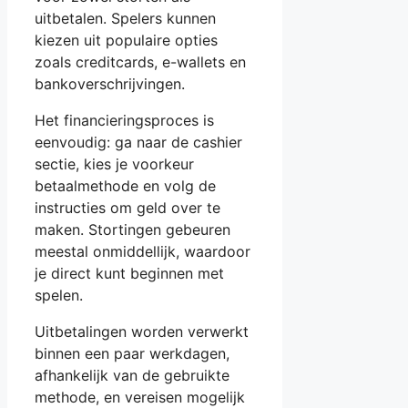
uitbetalen. Spelers kunnen
kiezen uit populaire opties
zoals creditcards, e-wallets en
bankoverschrijvingen.
Het financieringsproces is
eenvoudig: ga naar de cashier
sectie, kies je voorkeur
betaalmethode en volg de
instructies om geld over te
maken. Stortingen gebeuren
meestal onmiddellijk, waardoor
je direct kunt beginnen met
spelen.
Uitbetalingen worden verwerkt
binnen een paar werkdagen,
afhankelijk van de gebruikte
methode, en vereisen mogelijk