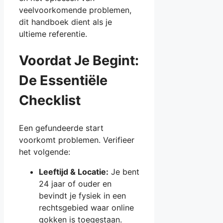
veelvoorkomende problemen,
dit handboek dient als je
ultieme referentie.
Voordat Je Begint:
De Essentiële
Checklist
Een gefundeerde start
voorkomt problemen. Verifieer
het volgende:
Leeftijd & Locatie:
Je bent
24 jaar of ouder en
bevindt je fysiek in een
rechtsgebied waar online
gokken is toegestaan.