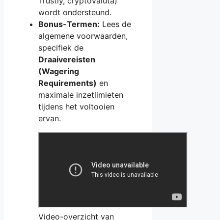
Trustly, cryptovaluta)
wordt ondersteund.
Bonus-Termen:
Lees de
algemene voorwaarden,
specifiek de
Draaivereisten
(Wagering
Requirements)
en
maximale inzetlimieten
tijdens het voltooien
ervan.
Video-overzicht van