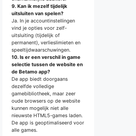
9. Kan ik mezelf tijdelijk
uitsluiten van spelen?
Ja. In je accountinstellingen
vind je opties voor zelf-
uitsluiting (tijdelijk of
permanent), verlieslimieten en
speeltijdwaarschuwingen.
10. Is er een verschil in game
selectie tussen de website en
de Betamo app?
De app biedt doorgaans
dezelfde volledige
gamebibliotheek, maar zeer
oude browsers op de website
kunnen mogelijk niet alle
nieuwste HTML5-games laden.
De app is geoptimaliseerd voor
alle games.