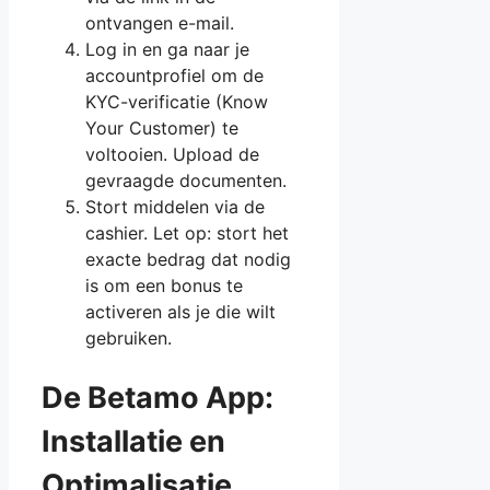
ontvangen e-mail.
Log in en ga naar je
accountprofiel om de
KYC-verificatie (Know
Your Customer) te
voltooien. Upload de
gevraagde documenten.
Stort middelen via de
cashier. Let op: stort het
exacte bedrag dat nodig
is om een bonus te
activeren als je die wilt
gebruiken.
De Betamo App:
Installatie en
Optimalisatie