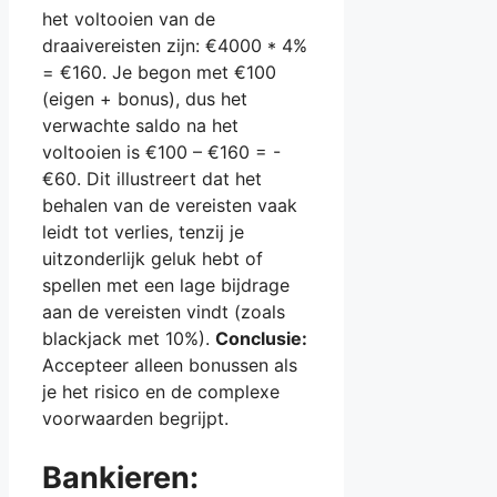
het voltooien van de
draaivereisten zijn: €4000 * 4%
= €160. Je begon met €100
(eigen + bonus), dus het
verwachte saldo na het
voltooien is €100 – €160 = -
€60. Dit illustreert dat het
behalen van de vereisten vaak
leidt tot verlies, tenzij je
uitzonderlijk geluk hebt of
spellen met een lage bijdrage
aan de vereisten vindt (zoals
blackjack met 10%).
Conclusie:
Accepteer alleen bonussen als
je het risico en de complexe
voorwaarden begrijpt.
Bankieren: