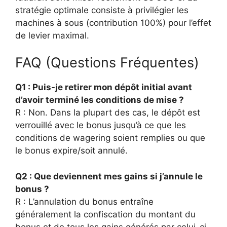
stratégie optimale consiste à privilégier les
machines à sous (contribution 100%) pour l’effet
de levier maximal.
FAQ (Questions Fréquentes)
Q1 : Puis-je retirer mon dépôt initial avant
d’avoir terminé les conditions de mise ?
R : Non. Dans la plupart des cas, le dépôt est
verrouillé avec le bonus jusqu’à ce que les
conditions de wagering soient remplies ou que
le bonus expire/soit annulé.
Q2 : Que deviennent mes gains si j’annule le
bonus ?
R : L’annulation du bonus entraîne
généralement la confiscation du montant du
bonus et de tous les gains générés par celui-ci.