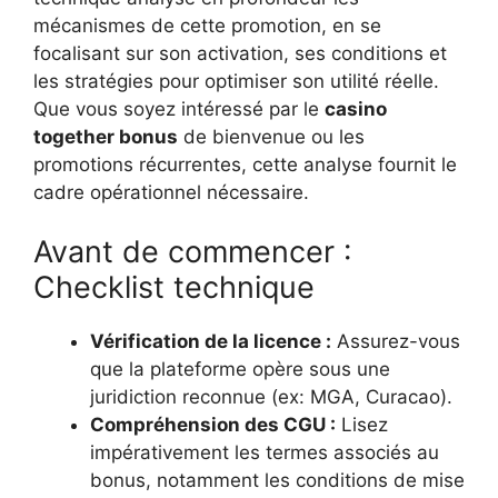
mécanismes de cette promotion, en se
focalisant sur son activation, ses conditions et
les stratégies pour optimiser son utilité réelle.
Que vous soyez intéressé par le
casino
together bonus
de bienvenue ou les
promotions récurrentes, cette analyse fournit le
cadre opérationnel nécessaire.
Avant de commencer :
Checklist technique
Vérification de la licence :
Assurez-vous
que la plateforme opère sous une
juridiction reconnue (ex: MGA, Curacao).
Compréhension des CGU :
Lisez
impérativement les termes associés au
bonus, notamment les conditions de mise