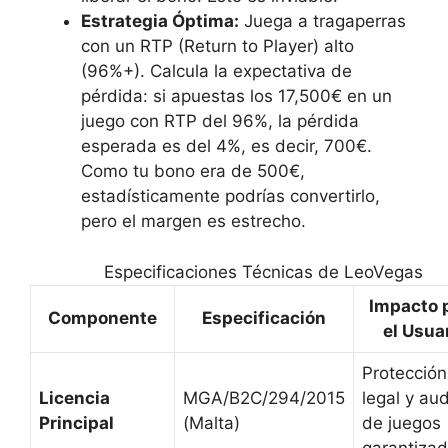
Estrategia Óptima:
Juega a tragaperras
con un RTP (Return to Player) alto
(96%+). Calcula la expectativa de
pérdida: si apuestas los 17,500€ en un
juego con RTP del 96%, la pérdida
esperada es del 4%, es decir, 700€.
Como tu bono era de 500€,
estadísticamente podrías convertirlo,
pero el margen es estrecho.
Especificaciones Técnicas de LeoVegas
Impacto 
Componente
Especificación
el Usua
Protección
Licencia
MGA/B2C/294/2015
legal y aud
Principal
(Malta)
de juegos
garantizad