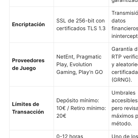
Transmisi
SSL de 256-bit con
datos
Encriptación
certificados TLS 1.3
financiero
inintercept
Garantía 
NetEnt, Pragmatic
RTP verifi
Proveedores
Play, Evolution
y aleatori
de Juego
Gaming, Play’n GO
certificada
(GRNG).
Umbrales
Depósito mínimo:
accesibles
Límites de
10€ / Retiro mínimo:
pero revisa
Transacción
20€
máximos p
método.
0-12 horas
Uno de lo