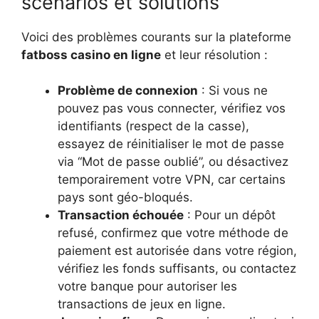
scénarios et solutions
Voici des problèmes courants sur la plateforme
fatboss casino en ligne
et leur résolution :
Problème de connexion
: Si vous ne
pouvez pas vous connecter, vérifiez vos
identifiants (respect de la casse),
essayez de réinitialiser le mot de passe
via “Mot de passe oublié”, ou désactivez
temporairement votre VPN, car certains
pays sont géo-bloqués.
Transaction échouée
: Pour un dépôt
refusé, confirmez que votre méthode de
paiement est autorisée dans votre région,
vérifiez les fonds suffisants, ou contactez
votre banque pour autoriser les
transactions de jeux en ligne.