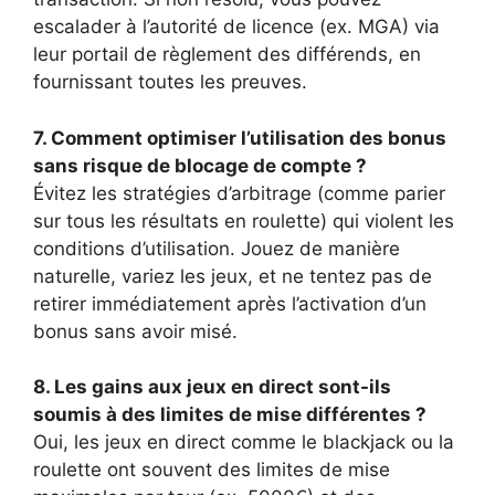
escalader à l’autorité de licence (ex. MGA) via
leur portail de règlement des différends, en
fournissant toutes les preuves.
7. Comment optimiser l’utilisation des bonus
sans risque de blocage de compte ?
Évitez les stratégies d’arbitrage (comme parier
sur tous les résultats en roulette) qui violent les
conditions d’utilisation. Jouez de manière
naturelle, variez les jeux, et ne tentez pas de
retirer immédiatement après l’activation d’un
bonus sans avoir misé.
8. Les gains aux jeux en direct sont-ils
soumis à des limites de mise différentes ?
Oui, les jeux en direct comme le blackjack ou la
roulette ont souvent des limites de mise