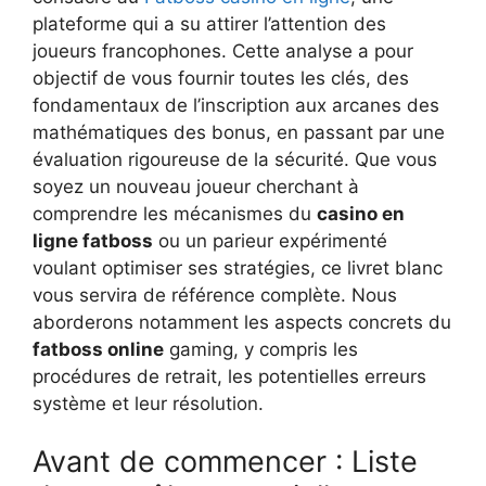
plateforme qui a su attirer l’attention des
joueurs francophones. Cette analyse a pour
objectif de vous fournir toutes les clés, des
fondamentaux de l’inscription aux arcanes des
mathématiques des bonus, en passant par une
évaluation rigoureuse de la sécurité. Que vous
soyez un nouveau joueur cherchant à
comprendre les mécanismes du
casino en
ligne fatboss
ou un parieur expérimenté
voulant optimiser ses stratégies, ce livret blanc
vous servira de référence complète. Nous
aborderons notamment les aspects concrets du
fatboss online
gaming, y compris les
procédures de retrait, les potentielles erreurs
système et leur résolution.
Avant de commencer : Liste