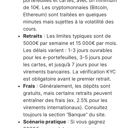
portefeuilles et cartes, avec un minimum
de 10€. Les cryptomonnaies (Bitcoin,
Ethereum) sont traitées en quelques
minutes mais sujettes à la volatilité des
cours.
Retraits
: Les limites typiques sont de
5000€ par semaine et 15 000€ par mois.
Les délais varient : 1-3 jours ouvrables
pour les e-portefeuilles, 3-5 jours pour
les cartes, et jusqu’à 7 jours pour les
virements bancaires. La vérification KYC
est obligatoire avant le premier retrait.
Frais
: Généralement, les dépôts sont
gratuits, mais certains retraits peuvent
entraîner des frais (ex. 2.5% pour les
virements internationaux). Consultez
toujours la section “Banque” du site.
Scénario pratique
: Si vous gagnez