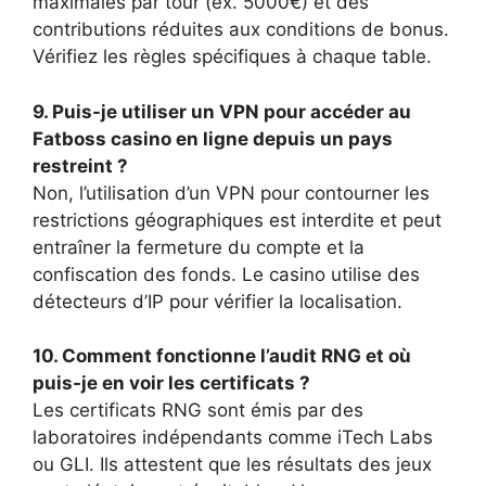
maximales par tour (ex. 5000€) et des
contributions réduites aux conditions de bonus.
Vérifiez les règles spécifiques à chaque table.
9. Puis-je utiliser un VPN pour accéder au
Fatboss casino en ligne depuis un pays
restreint ?
Non, l’utilisation d’un VPN pour contourner les
restrictions géographiques est interdite et peut
entraîner la fermeture du compte et la
confiscation des fonds. Le casino utilise des
détecteurs d’IP pour vérifier la localisation.
10. Comment fonctionne l’audit RNG et où
puis-je en voir les certificats ?
Les certificats RNG sont émis par des
laboratoires indépendants comme iTech Labs
ou GLI. Ils attestent que les résultats des jeux