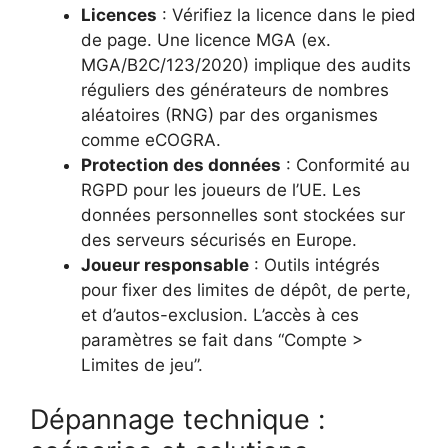
Licences
: Vérifiez la licence dans le pied
de page. Une licence MGA (ex.
MGA/B2C/123/2020) implique des audits
réguliers des générateurs de nombres
aléatoires (RNG) par des organismes
comme eCOGRA.
Protection des données
: Conformité au
RGPD pour les joueurs de l’UE. Les
données personnelles sont stockées sur
des serveurs sécurisés en Europe.
Joueur responsable
: Outils intégrés
pour fixer des limites de dépôt, de perte,
et d’autos-exclusion. L’accès à ces
paramètres se fait dans “Compte >
Limites de jeu”.
Dépannage technique :