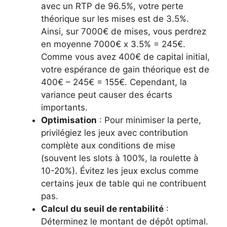
avec un RTP de 96.5%, votre perte
théorique sur les mises est de 3.5%.
Ainsi, sur 7000€ de mises, vous perdrez
en moyenne 7000€ x 3.5% = 245€.
Comme vous avez 400€ de capital initial,
votre espérance de gain théorique est de
400€ – 245€ = 155€. Cependant, la
variance peut causer des écarts
importants.
Optimisation
: Pour minimiser la perte,
privilégiez les jeux avec contribution
complète aux conditions de mise
(souvent les slots à 100%, la roulette à
10-20%). Évitez les jeux exclus comme
certains jeux de table qui ne contribuent
pas.
Calcul du seuil de rentabilité
:
Déterminez le montant de dépôt optimal.