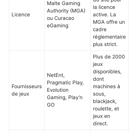
Malte Gaming
la licence
Authority (MGA)
Licence
active. La
ou Curacao
MGA offre un
eGaming
cadre
réglementaire
plus strict.
Plus de 2000
jeux
disponibles,
NetEnt,
dont
Pragmatic Play,
Fournisseurs
machines à
Evolution
de jeux
sous,
Gaming, Play’n
blackjack,
GO
roulette, et
jeux en
direct.