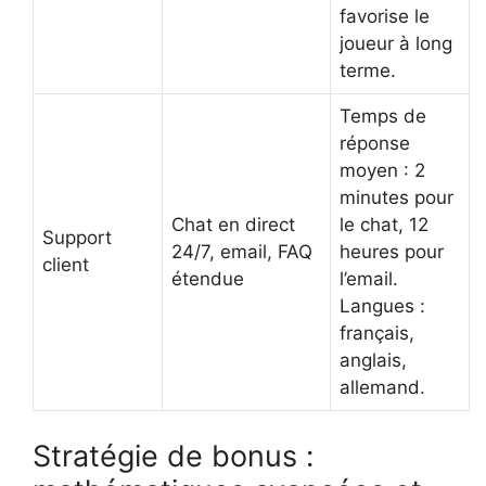
favorise le
joueur à long
terme.
Temps de
réponse
moyen : 2
minutes pour
Chat en direct
le chat, 12
Support
24/7, email, FAQ
heures pour
client
étendue
l’email.
Langues :
français,
anglais,
allemand.
Stratégie de bonus :