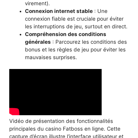
virement).
Connexion internet stable
: Une
connexion fiable est cruciale pour éviter
les interruptions de jeu, surtout en direct.
Compréhension des conditions
générales
: Parcourez les conditions des
bonus et les règles de jeu pour éviter les
mauvaises surprises.
Vidéo de présentation des fonctionnalités
principales du casino Fatboss en ligne. Cette
capture d’écran illustre l’interface utilisateur et