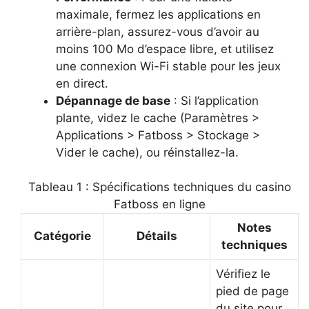
maximale, fermez les applications en
arrière-plan, assurez-vous d’avoir au
moins 100 Mo d’espace libre, et utilisez
une connexion Wi-Fi stable pour les jeux
en direct.
Dépannage de base
: Si l’application
plante, videz le cache (Paramètres >
Applications > Fatboss > Stockage >
Vider le cache), ou réinstallez-la.
Tableau 1 : Spécifications techniques du casino
Fatboss en ligne
Notes
Catégorie
Détails
techniques
Vérifiez le
pied de page
du site pour