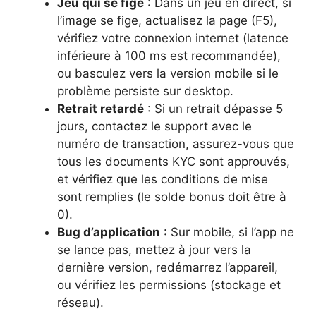
Jeu qui se fige
: Dans un jeu en direct, si
l’image se fige, actualisez la page (F5),
vérifiez votre connexion internet (latence
inférieure à 100 ms est recommandée),
ou basculez vers la version mobile si le
problème persiste sur desktop.
Retrait retardé
: Si un retrait dépasse 5
jours, contactez le support avec le
numéro de transaction, assurez-vous que
tous les documents KYC sont approuvés,
et vérifiez que les conditions de mise
sont remplies (le solde bonus doit être à
0).
Bug d’application
: Sur mobile, si l’app ne
se lance pas, mettez à jour vers la
dernière version, redémarrez l’appareil,
ou vérifiez les permissions (stockage et
réseau).