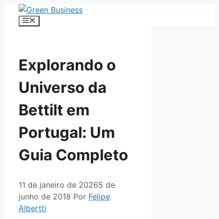
Pular
para
Menu
o
conteúdo
Explorando o
Universo da
Bettilt em
Portugal: Um
Guia Completo
11 de janeiro de 2026
5 de
junho de 2018
Por
Felipe
Albertti