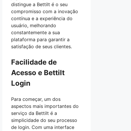
distingue a Bettilt é o seu
compromisso com a inovação
contínua e a experiência do
usuário, melhorando
constantemente a sua
plataforma para garantir a
satisfação de seus clientes.
Facilidade de
Acesso e Bettilt
Login
Para começar, um dos
aspectos mais importantes do
serviço da Bettilt é a
simplicidade do seu processo
de login. Com uma interface