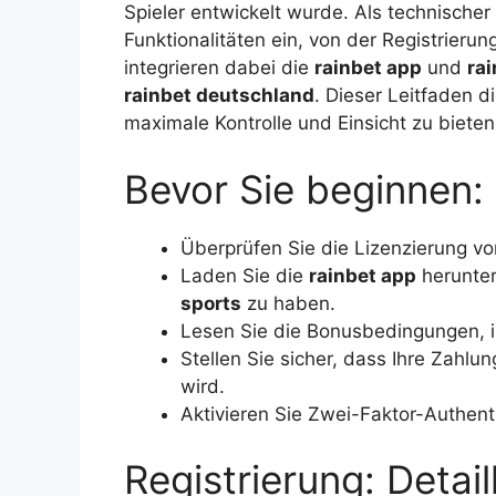
Spieler entwickelt wurde. Als technischer
Funktionalitäten ein, von der Registrierun
integrieren dabei die
rainbet app
und
rai
rainbet deutschland
. Dieser Leitfaden d
maximale Kontrolle und Einsicht zu bieten
Bevor Sie beginnen:
Überprüfen Sie die Lizenzierung vo
Laden Sie die
rainbet app
herunter
sports
zu haben.
Lesen Sie die Bonusbedingungen, 
Stellen Sie sicher, dass Ihre Zahl
wird.
Aktivieren Sie Zwei-Faktor-Authenti
Registrierung: Detail