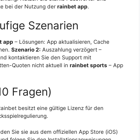
ke bei der Nutzung der
rainbet app
.
ufige Szenarien
t app
– Lösungen: App aktualisieren, Cache
chen.
Szenario 2:
Auszahlung verzögert –
und kontaktieren Sie den Support mit
ten-Quoten nicht aktuell in
rainbet sports
– App
10 Fragen)
ainbet besitzt eine gültige Lizenz für den
ksspielregulierung.
den Sie sie aus dem offiziellen App Store (iOS)
und folgen Sie den Installationsanweisungen.