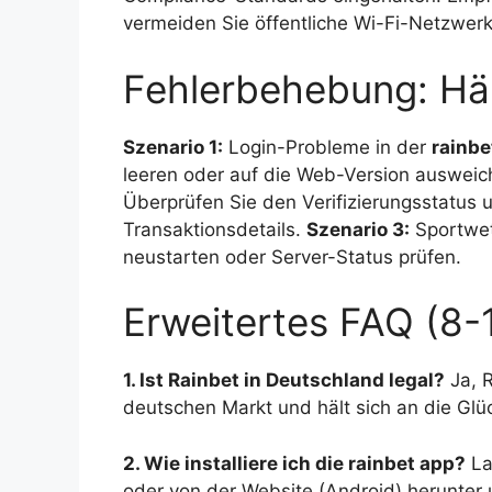
vermeiden Sie öffentliche Wi-Fi-Netzwer
Fehlerbehebung: Hä
Szenario 1:
Login-Probleme in der
rainbe
leeren oder auf die Web-Version auswei
Überprüfen Sie den Verifizierungsstatus 
Transaktionsdetails.
Szenario 3:
Sportwet
neustarten oder Server-Status prüfen.
Erweitertes FAQ (8-
1. Ist Rainbet in Deutschland legal?
Ja, R
deutschen Markt und hält sich an die Glüc
2. Wie installiere ich die rainbet app?
La
oder von der Website (Android) herunter 