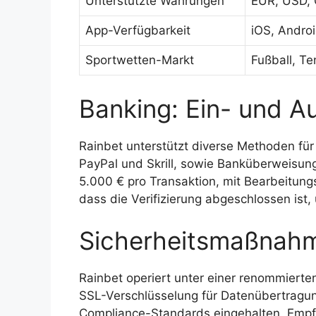
Unterstützte Währungen
EUR, USD,
App-Verfügbarkeit
iOS, Andro
Sportwetten-Markt
Fußball, Te
Banking: Ein- und A
Rainbet unterstützt diverse Methoden für 
PayPal und Skrill, sowie Banküberweisung
5.000 € pro Transaktion, mit Bearbeitungs
dass die Verifizierung abgeschlossen is
Sicherheitsmaßnah
Rainbet operiert unter einer renommierte
SSL-Verschlüsselung für Datenübertragun
Compliance-Standards eingehalten. Empf