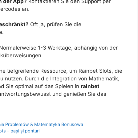
n der App?
Kontaktieren Sie den Support per
lercodes an.
beschränkt?
Oft ja, prüfen Sie die
e.
Normalerweise 1-3 Werktage, abhängig von der
anküberweisungen.
e tiefgreifende Ressource, um Rainbet Slots, die
zu nutzen. Durch die Integration von Mathematik,
nd Sie optimal auf das Spielen in
rainbet
erantwortungsbewusst und genießen Sie das
wanie Problemów & Matematyka Bonusowa
ots – pași și ponturi