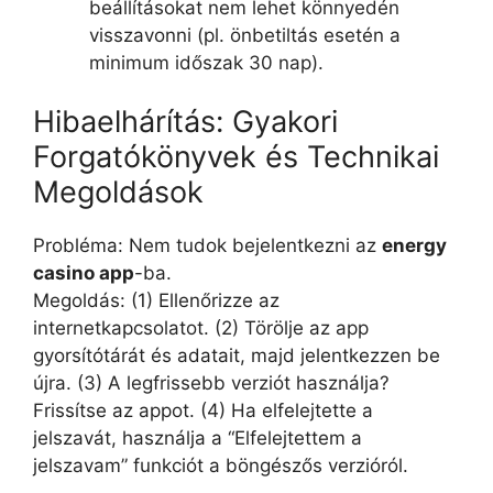
beállításokat nem lehet könnyedén
visszavonni (pl. önbetiltás esetén a
minimum időszak 30 nap).
Hibaelhárítás: Gyakori
Forgatókönyvek és Technikai
Megoldások
Probléma: Nem tudok bejelentkezni az
energy
casino app
-ba.
Megoldás: (1) Ellenőrizze az
internetkapcsolatot. (2) Törölje az app
gyorsítótárát és adatait, majd jelentkezzen be
újra. (3) A legfrissebb verziót használja?
Frissítse az appot. (4) Ha elfelejtette a
jelszavát, használja a “Elfelejtettem a
jelszavam” funkciót a böngészős verzióról.