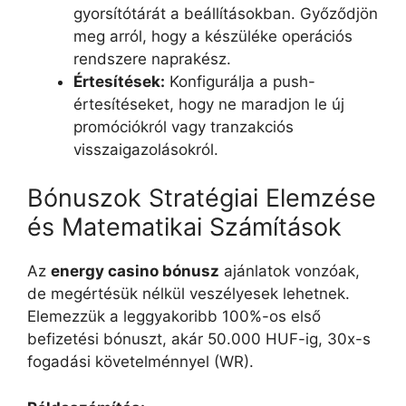
gyorsítótárát a beállításokban. Győződjön
meg arról, hogy a készüléke operációs
rendszere naprakész.
Értesítések:
Konfigurálja a push-
értesítéseket, hogy ne maradjon le új
promóciókról vagy tranzakciós
visszaigazolásokról.
Bónuszok Stratégiai Elemzése
és Matematikai Számítások
Az
energy casino bónusz
ajánlatok vonzóak,
de megértésük nélkül veszélyesek lehetnek.
Elemezzük a leggyakoribb 100%-os első
befizetési bónuszt, akár 50.000 HUF-ig, 30x-s
fogadási követelménnyel (WR).