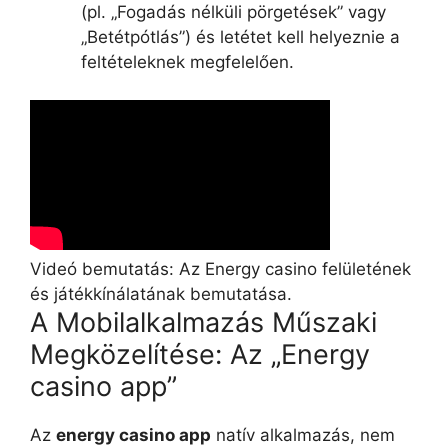
(pl. „Fogadás nélküli pörgetések” vagy
„Betétpótlás”) és letétet kell helyeznie a
feltételeknek megfelelően.
Videó bemutatás: Az Energy casino felületének
és játékkínálatának bemutatása.
A Mobilalkalmazás Műszaki
Megközelítése: Az „Energy
casino app”
Az
energy casino app
natív alkalmazás, nem