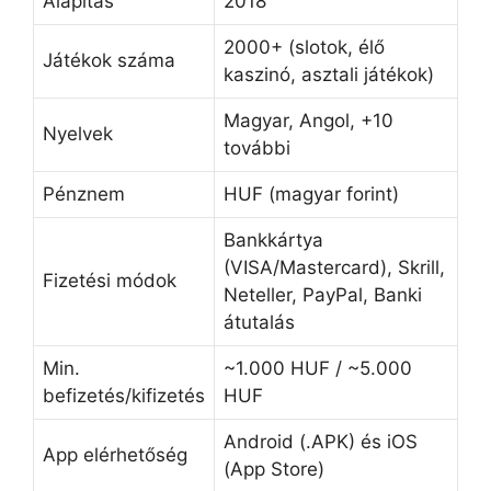
Alapítás
2018
2000+ (slotok, élő
Játékok száma
kaszinó, asztali játékok)
Magyar, Angol, +10
Nyelvek
további
Pénznem
HUF (magyar forint)
Bankkártya
(VISA/Mastercard), Skrill,
Fizetési módok
Neteller, PayPal, Banki
átutalás
Min.
~1.000 HUF / ~5.000
befizetés/kifizetés
HUF
Android (.APK) és iOS
App elérhetőség
(App Store)