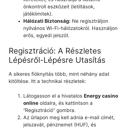
önkontroll eszközeit (letiltások,
játéklimitek).
Hálózati Biztonság:
Ne regisztráljon
nyilvános Wi-Fi-hálózatokról. Használjon
erős, egyedi jelszót.
Regisztráció: A Részletes
Lépésről-Lépésre Utasítás
A sikeres fióknyitás több, mint néhány adat
kitöltése. Itt a technikai részletek:
Látogasson el a hivatalos
Energy casino
online
oldalra, és kattintson a
“Regisztráció” gombra.
Az űrlapon meg kell adnia e-mail címét,
jelszavát, pénznemet (HUF), és