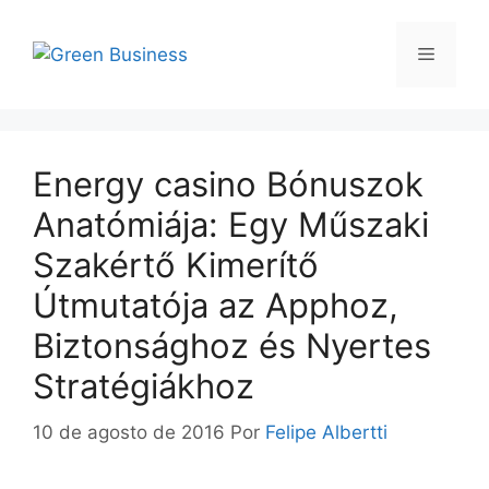
Energy casino Bónuszok
Anatómiája: Egy Műszaki
Szakértő Kimerítő
Útmutatója az Apphoz,
Biztonsághoz és Nyertes
Stratégiákhoz
10 de agosto de 2016
Por
Felipe Albertti