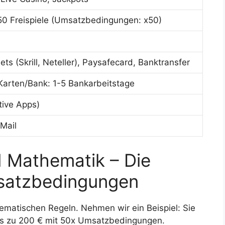
150 Freispiele (Umsatzbedingungen: x50)
ets (Skrill, Neteller), Paysafecard, Banktransfer
 Karten/Bank: 1-5 Bankarbeitstage
tive Apps)
Mail
 Mathematik – Die
satzbedingungen
ematischen Regeln. Nehmen wir ein Beispiel: Sie
is zu 200 € mit 50x Umsatzbedingungen.