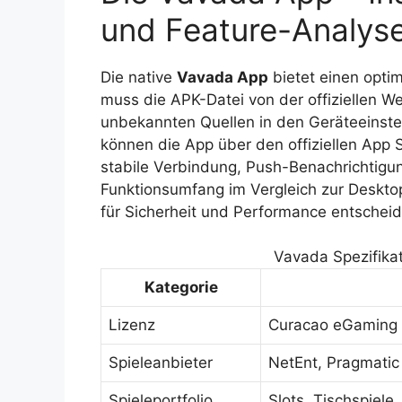
und Feature-Analys
Die native
Vavada App
bietet einen opti
muss die APK-Datei von der offiziellen We
unbekannten Quellen in den Geräteeinste
können die App über den offiziellen App 
stabile Verbindung, Push-Benachrichtigu
Funktionsumfang im Vergleich zur Desktop
für Sicherheit und Performance entschei
Vavada Spezifika
Kategorie
Lizenz
Curacao eGaming 
Spieleanbieter
NetEnt, Pragmatic 
Spieleportfolio
Slots, Tischspiele