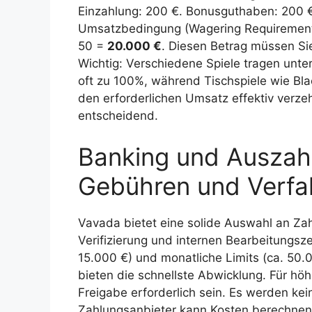
Einzahlung: 200 €. Bonusguthaben: 200 
Umsatzbedingung (Wagering Requirement) 
50 =
20.000 €
. Diesen Betrag müssen Si
Wichtig: Verschiedene Spiele tragen unte
oft zu 100%, während Tischspiele wie Bla
den erforderlichen Umsatz effektiv verzeh
entscheidend.
Banking und Auszahl
Gebühren und Verfa
Vavada bietet eine solide Auswahl an Z
Verifizierung und internen Bearbeitungsze
15.000 €) und monatliche Limits (ca. 50.
bieten die schnellste Abwicklung. Für h
Freigabe erforderlich sein. Es werden ke
Zahlungsanbieter kann Kosten berechnen