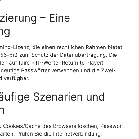
zierung – Eine
ng
ing-Lizenz, die einen rechtlichen Rahmen bietet.
256-bit) zum Schutz der Datenübertragung. Die
en auf faire RTP-Werte (Return to Player)
, eindeutige Passwörter verwenden und die Zwei-
d verfügbar.
äufige Szenarien und
n
:
Cookies/Cache des Browsers löschen, Passwort
rten. Prüfen Sie die Internetverbindung.