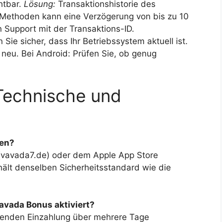
htbar.
Lösung:
Transaktionshistorie des
n Methoden kann eine Verzögerung von bis zu 10
n Support mit der Transaktions-ID.
n Sie sicher, dass Ihr Betriebssystem aktuell ist.
p neu. Bei Android: Prüfen Sie, ob genug
Technische und
ren?
e (vavada7.de) oder dem Apple App Store
hält denselben Sicherheitsstandard wie die
avada Bonus
aktiviert?
ierenden Einzahlung über mehrere Tage