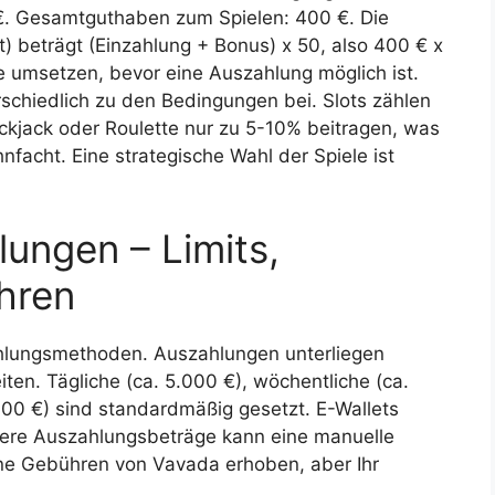
€. Gesamtguthaben zum Spielen: 400 €. Die
beträgt (Einzahlung + Bonus) x 50, also 400 € x
e umsetzen, bevor eine Auszahlung möglich ist.
rschiedlich zu den Bedingungen bei. Slots zählen
ckjack oder Roulette nur zu 5-10% beitragen, was
nfacht. Eine strategische Wahl der Spiele ist
ungen – Limits,
hren
ahlungsmethoden. Auszahlungen unterliegen
iten. Tägliche (ca. 5.000 €), wöchentliche (ca.
000 €) sind standardmäßig gesetzt. E-Wallets
öhere Auszahlungsbeträge kann eine manuelle
ine Gebühren von Vavada erhoben, aber Ihr
.