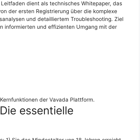
 Leitfaden dient als technisches Whitepaper, das
on der ersten Registrierung über die komplexe
sanalysen und detailliertem Troubleshooting. Ziel
en informierten und effizienten Umgang mit der
 Kernfunktionen der Vavada Plattform.
Die essentielle
s: 1) Sie das Mindestalter von 18 Jahren erreicht