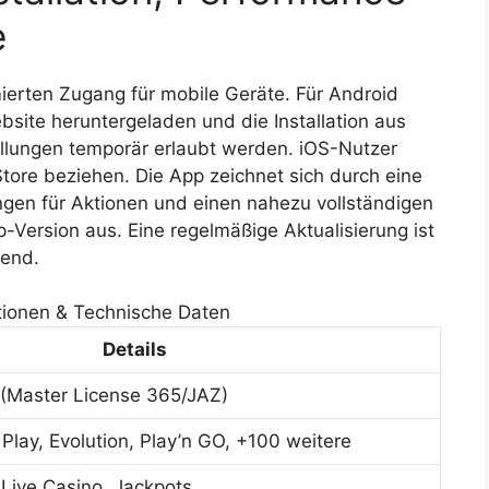
e
mierten Zugang für mobile Geräte. Für Android
bsite heruntergeladen und die Installation aus
llungen temporär erlaubt werden. iOS-Nutzer
Store beziehen. Die App zeichnet sich durch eine
ngen für Aktionen und einen nahezu vollständigen
-Version aus. Eine regelmäßige Aktualisierung ist
dend.
tionen & Technische Daten
Details
(Master License 365/JAZ)
Play, Evolution, Play’n GO, +100 weitere
, Live Casino, Jackpots