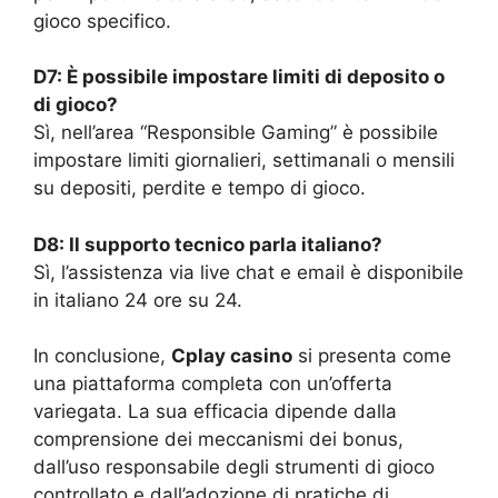
gioco specifico.
D7: È possibile impostare limiti di deposito o
di gioco?
Sì, nell’area “Responsible Gaming” è possibile
impostare limiti giornalieri, settimanali o mensili
su depositi, perdite e tempo di gioco.
D8: Il supporto tecnico parla italiano?
Sì, l’assistenza via live chat e email è disponibile
in italiano 24 ore su 24.
In conclusione,
Cplay casino
si presenta come
una piattaforma completa con un’offerta
variegata. La sua efficacia dipende dalla
comprensione dei meccanismi dei bonus,
dall’uso responsabile degli strumenti di gioco
controllato e dall’adozione di pratiche di