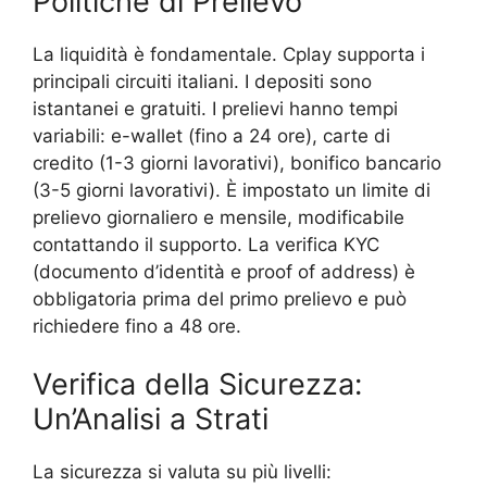
Politiche di Prelievo
La liquidità è fondamentale. Cplay supporta i
principali circuiti italiani. I depositi sono
istantanei e gratuiti. I prelievi hanno tempi
variabili: e-wallet (fino a 24 ore), carte di
credito (1-3 giorni lavorativi), bonifico bancario
(3-5 giorni lavorativi). È impostato un limite di
prelievo giornaliero e mensile, modificabile
contattando il supporto. La verifica KYC
(documento d’identità e proof of address) è
obbligatoria prima del primo prelievo e può
richiedere fino a 48 ore.
Verifica della Sicurezza:
Un’Analisi a Strati
La sicurezza si valuta su più livelli: