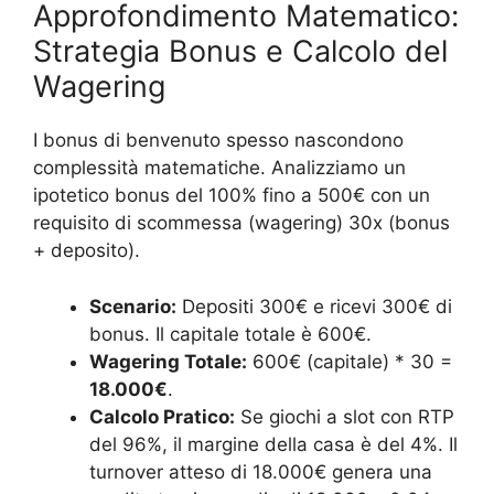
Approfondimento Matematico:
Strategia Bonus e Calcolo del
Wagering
I bonus di benvenuto spesso nascondono
complessità matematiche. Analizziamo un
ipotetico bonus del 100% fino a 500€ con un
requisito di scommessa (wagering) 30x (bonus
+ deposito).
Scenario:
Depositi 300€ e ricevi 300€ di
bonus. Il capitale totale è 600€.
Wagering Totale:
600€ (capitale) * 30 =
18.000€
.
Calcolo Pratico:
Se giochi a slot con RTP
del 96%, il margine della casa è del 4%. Il
turnover atteso di 18.000€ genera una