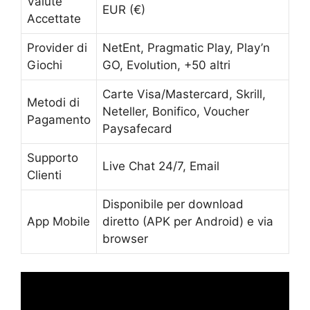
Valute
EUR (€)
Accettate
Provider di
NetEnt, Pragmatic Play, Play’n
Giochi
GO, Evolution, +50 altri
Carte Visa/Mastercard, Skrill,
Metodi di
Neteller, Bonifico, Voucher
Pagamento
Paysafecard
Supporto
Live Chat 24/7, Email
Clienti
Disponibile per download
App Mobile
diretto (APK per Android) e via
browser