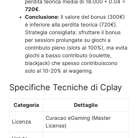
perdita teorica media di 18.000 * 0.04 =
720€
.
Conclusione:
Il valore del bonus (300€)
è inferiore alla perdita teorica (720€).
Strategia consigliata: sfruttare il bonus
per sessioni prolungate su giochi a
contributo pieno (slots al 100%), ma evita
giochi a basso contributo (roulette,
blackjack) che spesso contribuiscono
solo al 10-20% al wagering.
Specifiche Tecniche di Cplay
Categoria
Dettaglio
Curacao eGaming (Master
Licenza
License)