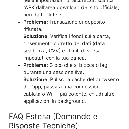
nelle Impostazioni di Sicurezza, scarica
l’APK dall’area download del sito ufficiale,
non da fonti terze.
Problema:
Transazione di deposito
rifiutata.
Soluzione:
Verifica i fondi sulla carta,
l’inserimento corretto dei dati (data
scadenza, CVV) e i limiti di spesa
impostati con la tua banca.
Problema:
Gioco che si blocca o lag
durante una sessione live.
Soluzione:
Pulisci la cache del browser o
dell’app, passa a una connessione
cablata o Wi-Fi più potente, chiudi altre
applicazioni in background.
FAQ Estesa (Domande e
Risposte Tecniche)